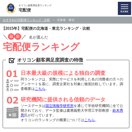
オリコン顧客満足度ランキング
宅配便
おすすめの宅配便ランキング・比較
北海道・東北
【2015年】宅配便の北海道・東北ランキング・比較
／
／
最
新
名が選んだ
宅配便ランキング
オリコン顧客満足度調査の特徴
日本最大級の規模による独自の調査
同ランキングは、実際にサービスを利用した名の消費者の方々の
アンケートを基に、調査企業社を対象に徹底比較しています。調
査概要は
こちら
。
研究機関に提供される信頼のデータ
ソースデータは
国立情報学研究所
を通じて学術研究機関に全て公
開されており、データ監修は慶應義塾大学理工学部教授・
鈴木秀
男
氏が行っています。
オリコンのランキングの概要については
こちら
。