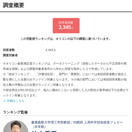
調査概要
回答者総数
3,345
人
この宅配便ランキングは、オリコンの以下の調査に基づいています。
回答者数
3,345人
調査対象者
※オリコン顧客満足度ランキングは、データクリーニング（回収したデータから不正回答や異
常値を排除）および調査対象者条件から外れた回答を除外した上で作成しています。
※「総合ランキング」、「評価項目別」、部門の「業態別」においては有効回答者数が規定人
数を満たした企業のみランクイン対象となります。その他の部門においては有効回答者数が規
定人数の半数以上の企業がランクイン対象となります。
※総合得点が60.00点以上で、他人に薦めたくないと回答した人の割合が基準値以下の企業がラ
ンクイン対象となります。
≫ 詳細はこちら
ランキング監修
慶應義塾大学理工学部教授／内閣府 上席科学技術政策フェロー
（非常勤）