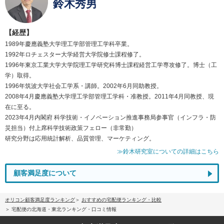
鈴木秀男
【経歴】
1989年慶應義塾大学理工学部管理工学科卒業。
1992年ロチェスター大学経営大学院修士課程修了。
1996年東京工業大学大学院理工学研究科博士課程経営工学専攻修了。博士（工
学）取得。
1996年筑波大学社会工学系・講師。2002年6月同助教授。
2008年4月慶應義塾大学理工学部管理工学科・准教授。2011年4月同教授、現
在に至る。
2023年4月内閣府 科学技術・イノベーション推進事務局参事官（インフラ・防
災担当）付上席科学技術政策フェロー（非常勤）
研究分野は応用統計解析、品質管理、マーケティング。
≫鈴木研究室についての詳細はこちら
顧客満足度について
オリコン顧客満足度ランキング
おすすめの宅配便ランキング・比較
宅配便の北海道・東北ランキング・口コミ情報