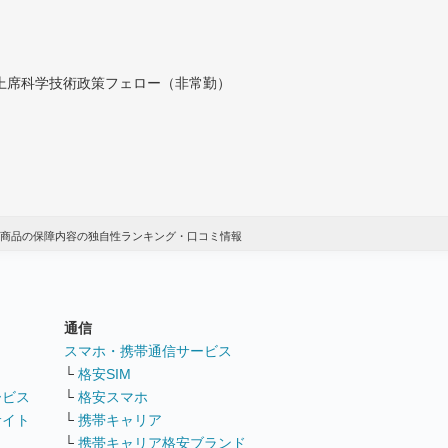
付上席科学技術政策フェロー（非常勤）
商品の保障内容の独自性ランキング・口コミ情報
通信
ト
スマホ・携帯通信サービス
└
格安SIM
ービス
└
格安スマホ
サイト
└
携帯キャリア
└
携帯キャリア格安ブランド