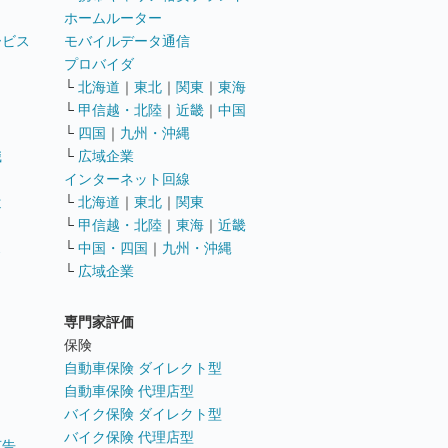
ホームルーター
ービス
モバイルデータ通信
ト
プロバイダ
└
北海道
｜
東北
｜
関東
｜
東海
└
甲信越・北陸
｜
近畿
｜
中国
└
四国
｜
九州・沖縄
職
└
広域企業
インターネット回線
遣
└
北海道
｜
東北
｜
関東
└
甲信越・北陸
｜
東海
｜
近畿
ス
└
中国・四国
｜
九州・沖縄
└
広域企業
専門家評価
ト
保険
自動車保険 ダイレクト型
自動車保険 代理店型
バイク保険 ダイレクト型
バイク保険 代理店型
広告