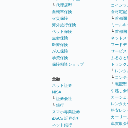
└
代理店型
コインラ
自転車保険
食材宅配
火災保険
└
首都圏
海外旅行保険
ミールキ
ペット保険
└
首都圏
生命保険
ネットス
医療保険
フードデ
がん保険
サービス
学資保険
ふるさと
保険相談ショップ
トランク
└
レンタ
└
コンテ
金融
└
宅配型
ネット証券
引越し会
NISA
カーシェ
└
証券会社
レンタカ
└
銀行
格安レン
スマホ専業証券
カーリー
iDeCo 証券会社
車買取会
ネット銀行