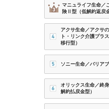
マニュライフ生命／
険Ⅱ型（低解約返戻
アクサ生命／アクサの
ト・リンク介護プラス
移行型）
ソニー生命／バリア
オリックス生命／終身
解約払戻金型）