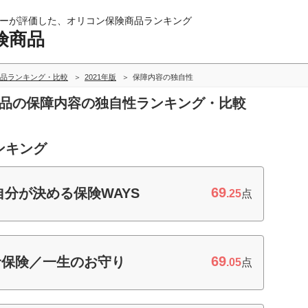
ーが評価した、オリコン保険商品ランキング
険商品
品ランキング・比較
2021年版
保障内容の独自性
商品の保障内容の独自性ランキング・比較
ンキング
69
分が決める保険WAYS
.25
点
69
命保険／一生のお守り
.05
点