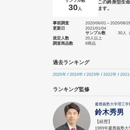
サンプル数
この終身型生
30
ます。
人
事前調査
2020/06/01～2020/08/2
更新日
2021/01/04
サンプル数
30人
規定人数
20人以上
調査商品数
8商品
過去ランキング
2025年
/
2024年
/
2023年
/
2022年
/
202
ランキング監修
慶應義塾大学理工学
鈴木秀男
【経歴】
1989年慶應義塾