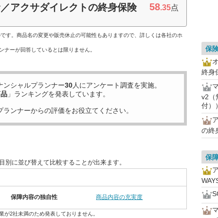
58
命／アクサダイレクトの終身保険
.35
点
ものです。商品名の変更や販売休止の可能性もありますので、詳しくは各社のホ
保
ンナーが回答しているとは限りません。
終身
ナンシャルプランナー
30
人にアンケート調査を実施。
商品
」ランキングを発表しています。
v2
付）
プランナーからの評価をお役立てください。
の終
保
項目別に並び替えて比較することが出来ます。
WAY
保障内容の独自性
商品内容の充実度
業が2社未満のため発表しておりません。