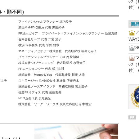
v2
付）
略・順不同）
ファイナンシャルプランナー 堀内玲子
商
黒田尚子FP-Office 代表 黒田尚子
FP法人ガイア プライベート・ファイナンシャルプランナー 新屋真摘
WAY
合同会社リーフ 代表 二宮 清子
横浜FP事務所 代表 平野 雅章
マネーディアセオリー株式会社 代表取締役 福島えみ子
ファイナンシャルプランナー（CFP) 松浦健二
株式会社K'sプランニング 代表取締役 水野圭子
v2
FPエージェンシー 代表 横川由理
付）
株式会社 Money＆You 代表取締役 頼藤 太希
富士子
スキラージャパン株式会社 取締役 伊藤亮太
株式会社ノースアイランド 常務取締役 岩永慶子
佐藤FPオフィス 代表 佐藤友美
NEO企画代表 長尾義弘
株式会社 ワーク・ワークス 代表取締役社長 中村宏
PR