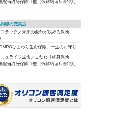
（無配当終身保険Ⅱ型（低解約返戻金特則
）
品内容の充実度
アフラック／未来の自分が決める保険
S
SOMPOひまわり生命保険／一生のお守り
マニュライフ生命／こだわり終身保険
（無配当終身保険Ⅱ型（低解約返戻金特則
）