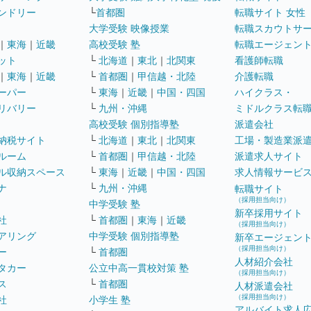
ンドリー
└
首都圏
転職サイト 女性
大学受験 映像授業
転職スカウトサ
｜
東海
｜
近畿
高校受験 塾
転職エージェン
ット
└
北海道
｜
東北
｜
北関東
看護師転職
｜
東海
｜
近畿
└
首都圏
｜
甲信越・北陸
介護転職
ーパー
└
東海
｜
近畿
｜
中国・四国
ハイクラス・
リバリー
└
九州・沖縄
ミドルクラス転
高校受験 個別指導塾
派遣会社
納税サイト
└
北海道
｜
東北
｜
北関東
工場・製造業派
ルーム
└
首都圏
｜
甲信越・北陸
派遣求人サイト
ル収納スペース
└
東海
｜
近畿
｜
中国・四国
求人情報サービ
ナ
└
九州・沖縄
転職サイト
（採用担当向け）
中学受験 塾
新卒採用サイト
社
└
首都圏
｜
東海
｜
近畿
（採用担当向け）
アリング
中学受験 個別指導塾
新卒エージェン
（採用担当向け）
ー
└
首都圏
人材紹介会社
タカー
公立中高一貫校対策 塾
（採用担当向け）
ス
└
首都圏
人材派遣会社
（採用担当向け）
社
小学生 塾
アルバイト求人