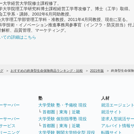
ター大学経営大学院修士課程修了。
大学大学院理工学研究科博士課程経営工学専攻修了。博士（工学）取得。
社会工学系・講師。2002年6月同助教授。
義塾大学理工学部管理工学科・准教授。2011年4月同教授、現在に至る。
府 科学技術・イノベーション推進事務局参事官（インフラ・防災担当）
計解析、品質管理、マーケティング。
いての詳細はこちら
グ
おすすめの終身型生命保険商品ランキング・比較
2021年版
終身型生命保険
塾
人材
ーサーバー
大学受験 塾・予備校 現役
就活エージェン
└
首都圏
｜
東海
｜
近畿
就活サイト
ーサーバー
大学受験 個別指導塾 現役
逆求人型就活サ
サービス
└
首都圏
｜
東海
｜
近畿
アルバイト情報
リーニング
大学受験 難関大学特化型 現役
転職サイト