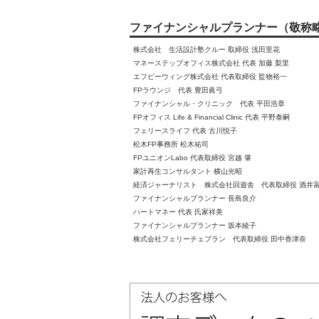
ファイナンシャルプランナー（敬称
株式会社 生活設計塾クルー 取締役 浅田里花
マネーステップオフィス株式会社 代表 加藤 梨里
エフピーウィング株式会社 代表取締役 監物裕一
FPラウンジ 代表 豊田眞弓
ファイナンシャル・クリニック 代表 平田浩章
FPオフィス Life & Financial Clinic 代表 平野泰嗣
フェリースライフ 代表 古川悦子
松木FP事務所 松木祐司
FPユニオンLabo 代表取締役 宮越 肇
家計再生コンサルタント 横山光昭
経済ジャーナリスト 株式会社回遊舎 代表取締役 酒井
ファイナンシャルプランナー 長島良介
ハートマネー 代表 氏家祥美
ファイナンシャルプランナー 坂本綾子
株式会社フェリーチェプラン 代表取締役 田中香津奈