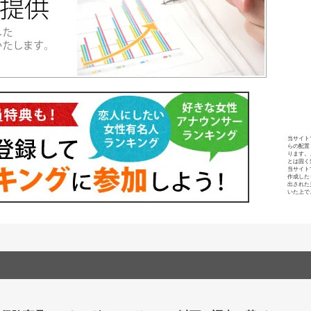
当サイト
らの配置
ります。
とは固く
当サイト
作成した
出された
いた上で