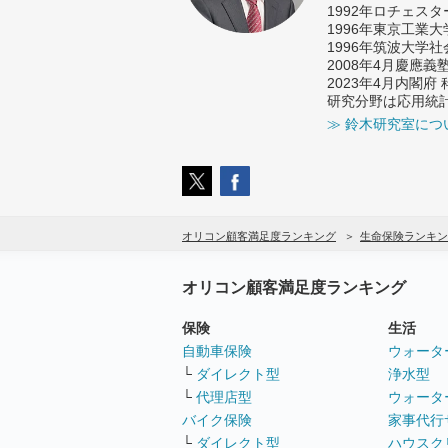
1992年ロチェス
1996年東京工業
1996年筑波大学
2008年4月慶應
2023年4月内閣
研究分野は応用統
≫ 鈴木研究室につ
オリコン顧客満足度ランキング
生命保険ランキン
オリコン顧客満足度ランキング
保険
生活
自動車保険
ウォータ
└
ダイレクト型
浄水型
└
代理店型
ウォータ
バイク保険
家事代行
└
ダイレクト型
ハウスク