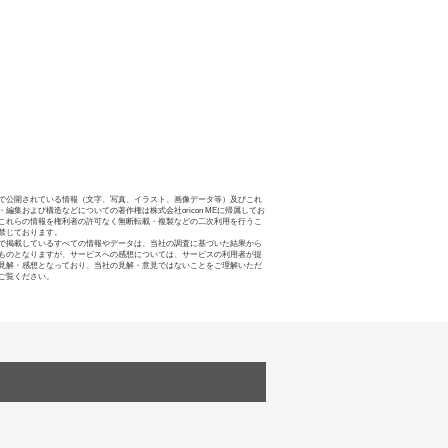
で公開されている情報（文字、写真、イラスト、画像データ等）及びこれ
・編集および構造などについての著作権は株式会社oricon MEに帰属してお
これらの情報を権利者の許可なく無断転載・複製などの二次利用を行うこ
禁じております。
で掲載しているすべての情報やデータは、当社の調査に基づいた結果から
ものとなりますが、サービスへの感想については、サービスの利用者が提
見解・感想となっており、当社の見解・意見ではないことをご理解いただ
ご覧ください。