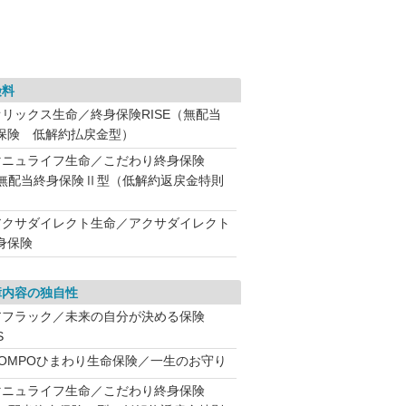
険料
オリックス生命／終身保険RISE（無配当
保険 低解約払戻金型）
マニュライフ生命／こだわり終身保険
（無配当終身保険Ⅱ型（低解約返戻金特則
）
アクサダイレクト生命／アクサダイレクト
身保険
障内容の独自性
アフラック／未来の自分が決める保険
S
SOMPOひまわり生命保険／一生のお守り
マニュライフ生命／こだわり終身保険