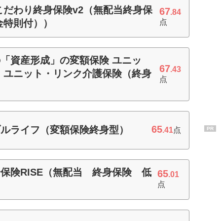
こだわり終身保険v2（無配当終身保
67
.84
金特則付））
点
「資産形成」の変額保険 ユニッ
67
.43
 ユニット・リンク介護保険（終身
点
65
ブルライフ（変額保険終身型）
.41
点
PR
保険RISE（無配当 終身保険 低
65
.01
点