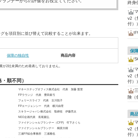
プランナーからの評価をお役立てください。
終身
v2
付）
ングを項目別に並び替えて比較することが出来ます。
保
保障の独自性
商品内容
業が2社未満のため発表しておりません。
v2
略・順不同）
付）
マネーステップオフィス株式会社 代表 加藤 梨里
FPラウンジ 代表 豊田眞弓
険（
フェリースライフ 代表 古川悦子
FPエージェンシー 代表 横川由理
スキラージャパン株式会社 取締役 伊藤亮太
商
NEO企画代表 長尾義弘
ファイナンシャルプランナー（CFP) 竹下さくら
v2
ファイナンシャルプランナー 桐原大樹
付）
三浦FP綜合事務所 三浦雅也