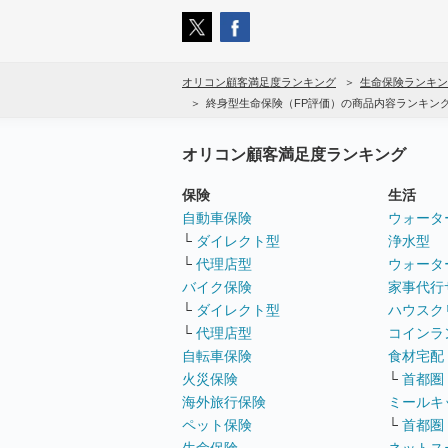
オリコン顧客満足度ランキング
生命保険ランキン
終身型生命保険（FP評価）の商品内容ランキン
オリコン顧客満足度ランキング
保険
生活
自動車保険
ウォータ
└
ダイレクト型
浄水型
└
代理店型
ウォータ
バイク保険
家事代行
└
ダイレクト型
ハウスク
└
代理店型
コインラ
自転車保険
食材宅配
火災保険
└
首都圏
海外旅行保険
ミールキ
ペット保険
└
首都圏