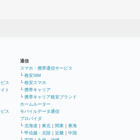
通信
ト
スマホ・携帯通信サービス
└
格安SIM
ービス
└
格安スマホ
サイト
└
携帯キャリア
└
携帯キャリア格安ブランド
ホームルーター
ービス
モバイルデータ通信
ト
プロバイダ
└
北海道
｜
東北
｜
関東
｜
東海
└
甲信越・北陸
｜
近畿
｜
中国