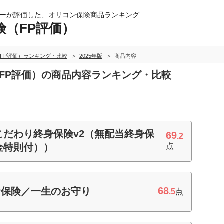
ーが評価した、オリコン保険商品ランキング
険（FP評価）
FP評価）ランキング・比較
2025年版
商品内容
（FP評価）の商品内容ランキング・比較
こだわり終身保険v2（無配当終身保
69
.2
金特則付））
点
68
命保険／一生のお守り
.5
点