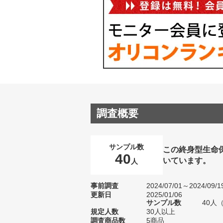
調査概要
サンプル数
この終身型生命
40
いています。
人
事前調査
2024/07/01～2024/09/1
更新日
2025/01/06
サンプル数
40人
規定人数
30人以上
調査商品数
5商品