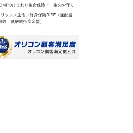
SOMPOひまわり生命保険／一生のお守り
オリックス生命／終身保険RISE（無配当
保険 低解約払戻金型）