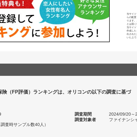
当サイト
らの配置
ります。
とは固く
当サイト
作成した
出された
いた上で
保険（FP評価）ランキングは、オリコンの以下の調査に基づ
9
調査期間
2024/09/20～2
調査対象者
ファイナンシ
（調査時サンプル数40人）