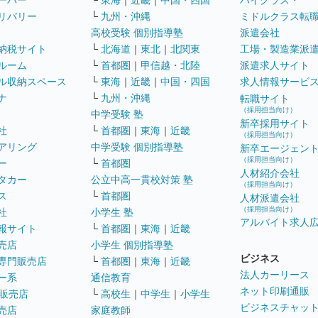
ーパー
└
東海
｜
近畿
｜
中国・四国
ハイクラス・
リバリー
└
九州・沖縄
ミドルクラス転
高校受験 個別指導塾
派遣会社
納税サイト
└
北海道
｜
東北
｜
北関東
工場・製造業派
ルーム
└
首都圏
｜
甲信越・北陸
派遣求人サイト
ル収納スペース
└
東海
｜
近畿
｜
中国・四国
求人情報サービ
ナ
└
九州・沖縄
転職サイト
（採用担当向け）
中学受験 塾
新卒採用サイト
社
└
首都圏
｜
東海
｜
近畿
（採用担当向け）
アリング
中学受験 個別指導塾
新卒エージェン
（採用担当向け）
ー
└
首都圏
人材紹介会社
タカー
公立中高一貫校対策 塾
（採用担当向け）
ス
└
首都圏
人材派遣会社
（採用担当向け）
社
小学生 塾
アルバイト求人
報サイト
└
首都圏
｜
東海
｜
近畿
売店
小学生 個別指導塾
ビジネス
専門販売店
└
首都圏
｜
東海
｜
近畿
法人カーリース
ー系
通信教育
ネット印刷通販
販売店
└
高校生
｜
中学生
｜
小学生
ビジネスチャッ
売店
家庭教師