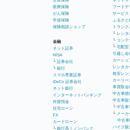
生命保険
ネットス
医療保険
フードデ
がん保険
サービス
学資保険
ふるさと
保険相談ショップ
トランク
└
レンタ
└
コンテ
金融
└
宅配型
ネット証券
引越し会
NISA
カーシェ
└
証券会社
レンタカ
└
銀行
格安レン
スマホ専業証券
カーリー
iDeCo 証券会社
車買取会
ネット銀行
中古車情
インターネットバンキング
中古車販
外貨預金
└
中古車
住宅ローン
└
メーカ
FX
中古車
カードローン
バイク販
└
銀行系
｜
ノンバンク