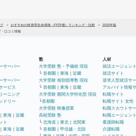
グ
おすすめの終身型生命保険（FP評価）ランキング・比較
2025年版
グ・口コミ情報
塾
人材
ーサーバー
大学受験 塾・予備校 現役
就活エージェン
└
首都圏
｜
東海
｜
近畿
就活サイト
ーサーバー
大学受験 個別指導塾 現役
逆求人型就活サ
サービス
└
首都圏
｜
東海
｜
近畿
アルバイト情報
リーニング
大学受験 難関大学特化型 現役
転職サイト
ンドリー
└
首都圏
転職サイト 女性
大学受験 映像授業
転職スカウトサ
｜
東海
｜
近畿
高校受験 塾
転職エージェン
ット
└
北海道
｜
東北
｜
北関東
看護師転職
｜
東海
｜
近畿
└
首都圏
｜
甲信越・北陸
介護転職