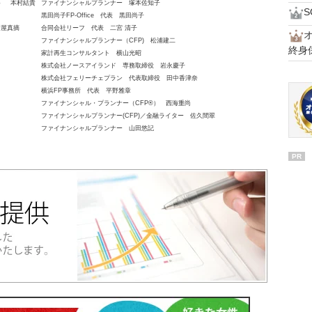
員） 本村結貴
ファイナンシャルプランナー 塚本佐知子
黒田尚子FP-Office 代表 黒田尚子
新屋真摘
合同会社リーフ 代表 二宮 清子
ファイナンシャルプランナー（CFP) 松浦建二
終身
家計再生コンサルタント 横山光昭
株式会社ノースアイランド 専務取締役 岩永慶子
株式会社フェリーチェプラン 代表取締役 田中香津奈
横浜FP事務所 代表 平野雅章
ファイナンシャル・プランナー（CFP®） 西海重尚
ファイナンシャルプランナー(CFP)／金融ライター 佐久間翠
ファイナンシャルプランナー 山田悠記
PR