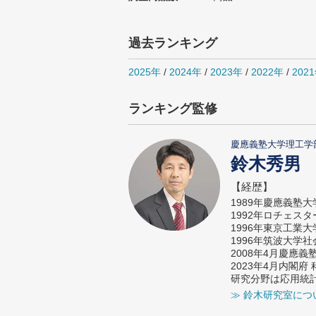
過去ランキング
2025年
/
2024年
/
2023年
/
2022年
/
202
ランキング監修
慶應義塾大学理工学
鈴木秀男
【経歴】
1989年慶應義塾
1992年ロチェス
1996年東京工業
1996年筑波大学
2008年4月慶應
2023年4月内閣
研究分野は応用統
≫ 鈴木研究室につ