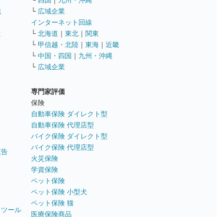
└
四国
｜
九州・沖縄
職
└
広域企業
インターネット回線
遣
└
北海道
｜
東北
｜
関東
└
甲信越・北陸
｜
東海
｜
近畿
ス
└
中国・四国
｜
九州・沖縄
└
広域企業
専門家評価
ト
保険
自動車保険 ダイレクト型
自動車保険 代理店型
バイク保険 ダイレクト型
バイク保険 代理店型
広告
火災保険
学資保険
ペット保険
ペット保険 小型犬
ペット保険 猫
トツール
医療保険商品