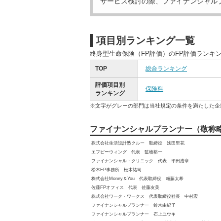
サービス検討の際、ファイナンシャル
項目別ランキング一覧
終身型生命保険（FP評価）のFP評価ランキ
TOP
総合ランキング
評価項目別
保険料
ランキング
※文字がグレーの部門は当社規定の条件を満たした企
ファイナンシャルプランナー（敬称
株式会社生活設計塾クルー 取締役 浅田里花
エフピーウィング 代表 監物裕一
ファイナンシャル・クリニック 代表 平田浩章
松木FP事務所 松木祐司
株式会社Money＆You 代表取締役 頼藤太希
佐藤FPオフィス 代表 佐藤友美
株式会社ワーク・ワークス 代表取締役社長 中村宏
ファイナンシャルプランナー 鈴木由紀子
ファイナンシャルプランナー 石上ユウキ