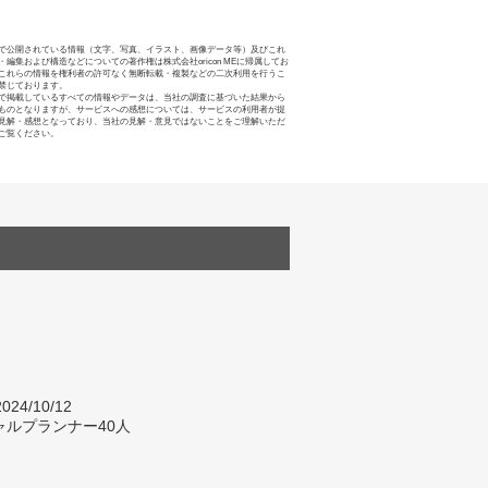
で公開されている情報（文字、写真、イラスト、画像データ等）及びこれ
・編集および構造などについての著作権は株式会社oricon MEに帰属してお
これらの情報を権利者の許可なく無断転載・複製などの二次利用を行うこ
禁じております。
で掲載しているすべての情報やデータは、当社の調査に基づいた結果から
ものとなりますが、サービスへの感想については、サービスの利用者が提
見解・感想となっており、当社の見解・意見ではないことをご理解いただ
ご覧ください。
024/10/12
ャルプランナー40人