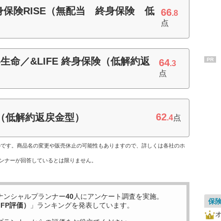
保険RISE（無配当 終身保険 低
66
.8
点
命／&LIFE 終身保険（低解約返
PR
64
.3
点
62
身（低解約返戻金型）
.4
点
ものです。商品名の変更や販売休止の可能性もありますので、詳しくは各社のホ
ンナーが回答しているとは限りません。
ナンシャルプランナー
40
人にアンケート調査を実施。
保
FP評価）
」ランキングを発表しています。