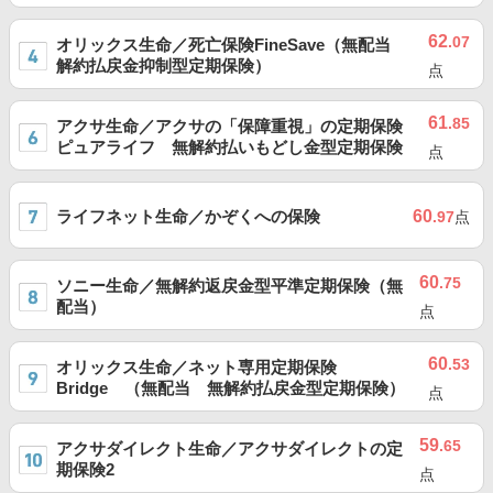
62
.07
オリックス生命／死亡保険FineSave（無配当
解約払戻金抑制型定期保険）
点
61
.85
アクサ生命／アクサの「保障重視」の定期保険
ピュアライフ 無解約払いもどし金型定期保険
点
ライフネット生命／かぞくへの保険
60
.97
点
60
.75
ソニー生命／無解約返戻金型平準定期保険（無
配当）
点
60
.53
オリックス生命／ネット専用定期保険
Bridge （無配当 無解約払戻金型定期保険）
点
59
.65
アクサダイレクト生命／アクサダイレクトの定
期保険2
点