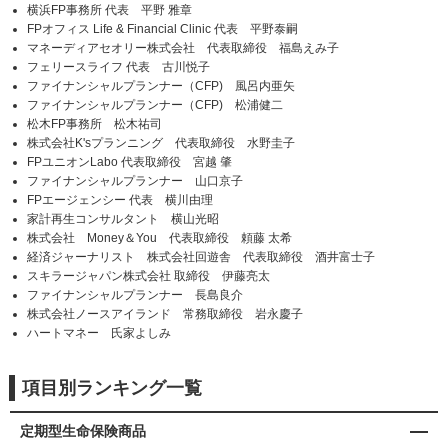
横浜FP事務所 代表 平野 雅章
FPオフィス Life & Financial Clinic 代表 平野泰嗣
マネーディアセオリー株式会社 代表取締役 福島えみ子
フェリースライフ 代表 古川悦子
ファイナンシャルプランナー（CFP) 風呂内亜矢
ファイナンシャルプランナー（CFP) 松浦健二
松木FP事務所 松木祐司
株式会社K'sプランニング 代表取締役 水野圭子
FPユニオンLabo 代表取締役 宮越 肇
ファイナンシャルプランナー 山口京子
FPエージェンシー 代表 横川由理
家計再生コンサルタント 横山光昭
株式会社 Money＆You 代表取締役 頼藤 太希
経済ジャーナリスト 株式会社回遊舎 代表取締役 酒井富士子
スキラージャパン株式会社 取締役 伊藤亮太
ファイナンシャルプランナー 長島良介
株式会社ノースアイランド 常務取締役 岩永慶子
ハートマネー 氏家よしみ
項目別ランキング一覧
定期型生命保険商品