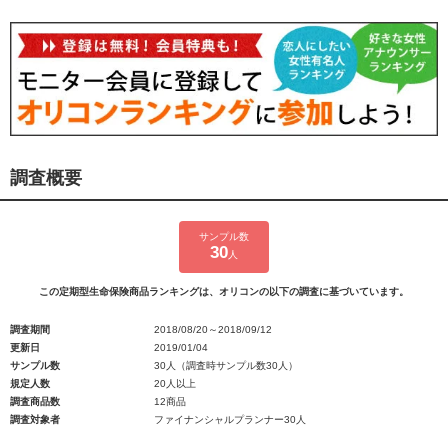
調査概要
サンプル数
30
人
この定期型生命保険商品ランキングは、オリコンの以下の調査に基づいています。
調査期間
2018/08/20～2018/09/12
更新日
2019/01/04
サンプル数
30人（調査時サンプル数30人）
規定人数
20人以上
調査商品数
12商品
調査対象者
ファイナンシャルプランナー30人