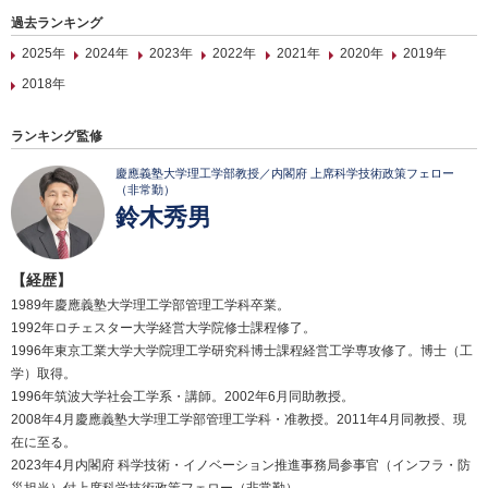
過去ランキング
2025年
2024年
2023年
2022年
2021年
2020年
2019年
2018年
ランキング監修
慶應義塾大学理工学部教授／内閣府 上席科学技術政策フェロー
（非常勤）
鈴木秀男
【経歴】
1989年慶應義塾大学理工学部管理工学科卒業。
1992年ロチェスター大学経営大学院修士課程修了。
1996年東京工業大学大学院理工学研究科博士課程経営工学専攻修了。博士（工
学）取得。
1996年筑波大学社会工学系・講師。2002年6月同助教授。
2008年4月慶應義塾大学理工学部管理工学科・准教授。2011年4月同教授、現
在に至る。
2023年4月内閣府 科学技術・イノベーション推進事務局参事官（インフラ・防
災担当）付上席科学技術政策フェロー（非常勤）