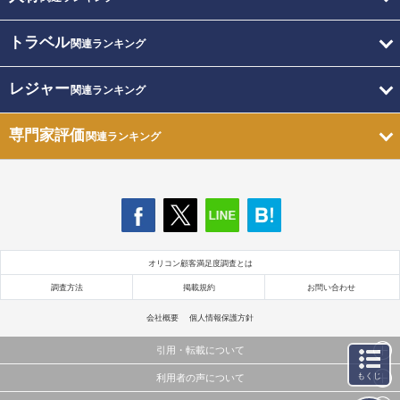
トラベル
関連ランキング
レジャー
関連ランキング
専門家評価
関連ランキング
オリコン顧客満足度調査とは
調査方法
掲載規約
お問い合わせ
会社概要
個人情報保護方針
引用・転載について
もくじ
利用者の声について
当サイトで公開されている情報（文字、写真、イラスト、画像データ等）及びこれらの配置・
編集および構造などについての著作権は株式会社oricon MEに帰属しております。