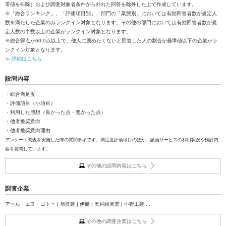
常値を排除）および調査対象者条件から外れた回答を除外した上で作成しています。
※「総合ランキング」、「評価項目別」、部門の「業態別」においては有効回答者数が規定人
数を満たした企業のみランクイン対象となります。その他の部門においては有効回答者数が規
定人数の半数以上の企業がランクイン対象となります。
※総合得点が60.0点以上で、他人に薦めたくないと回答した人の割合が基準値以下の企業がラ
ンクイン対象となります。
≫ 詳細はこちら
設問内容
・総合満足度
・評価項目（小項目）
・利用した感想（良かった点・悪かった点）
・他者推奨意向
・他者推奨意向理由
アンケート調査を実施した際の質問事項です。満足度評価項目のほか、該当サービスの利用状況や検討内
容を質問しています。
その他の設問内容はこちら
調査企業
アール・エヌ・ゴトー | 旭技建 | 伊勝 | 奥村組興業 | 小野工建 ...
その他の調査企業はこちら