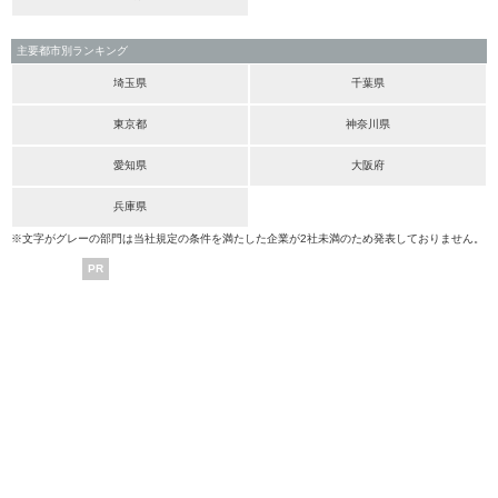
主要都市別ランキング
埼玉県
千葉県
東京都
神奈川県
愛知県
大阪府
兵庫県
※文字がグレーの部門は当社規定の条件を満たした企業が2社未満のため発表しておりません。
PR