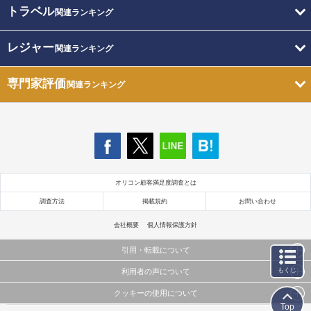
トラベル
関連ランキング
レジャー
関連ランキング
専門家評価
関連ランキング
オリコン顧客満足度調査とは
調査方法
掲載規約
お問い合わせ
会社概要
個人情報保護方針
引用・転載について
もくじ
利用者の声について
当サイトで公開されている情報（文字、写真、イラスト、画像データ等）及びこれらの配置・
編集および構造などについての著作権は株式会社oricon MEに帰属しております。
クッキーの使用について
当サイトに掲載している内容はすべてサービスの利用者が提出された見解・感想です。
これらの情報を権利者の許可なく無断転載・複製などの二次利用を行うことは固く禁じており
Top
弊社が内容について正確性を含め一切保証するものではありません。