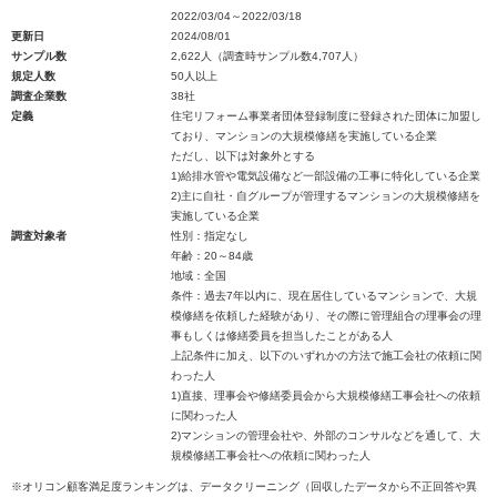
2022/03/04～2022/03/18
更新日
2024/08/01
サンプル数
2,622人（調査時サンプル数4,707人）
規定人数
50人以上
調査企業数
38社
定義
住宅リフォーム事業者団体登録制度に登録された団体に加盟し
ており、マンションの大規模修繕を実施している企業
ただし、以下は対象外とする
1)給排水管や電気設備など一部設備の工事に特化している企業
2)主に自社・自グループが管理するマンションの大規模修繕を
実施している企業
調査対象者
性別：指定なし
年齢：20～84歳
地域：全国
条件：過去7年以内に、現在居住しているマンションで、大規
模修繕を依頼した経験があり、その際に管理組合の理事会の理
事もしくは修繕委員を担当したことがある人
上記条件に加え、以下のいずれかの方法で施工会社の依頼に関
わった人
1)直接、理事会や修繕委員会から大規模修繕工事会社への依頼
に関わった人
2)マンションの管理会社や、外部のコンサルなどを通して、大
規模修繕工事会社への依頼に関わった人
※オリコン顧客満足度ランキングは、データクリーニング（回収したデータから不正回答や異