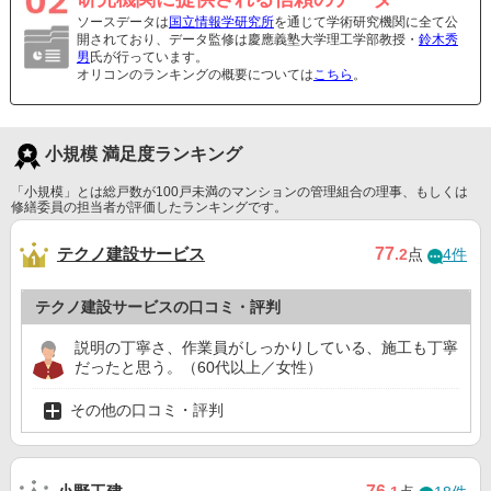
ソースデータは
国立情報学研究所
を通じて学術研究機関に全て公
開されており、データ監修は慶應義塾大学理工学部教授・
鈴木秀
男
氏が行っています。
オリコンのランキングの概要については
こちら
。
小規模 満足度ランキング
「小規模」とは総戸数が100戸未満のマンションの管理組合の理事、もしくは
修繕委員の担当者が評価したランキングです。
テクノ建設サービス
77
.2
点
4件
テクノ建設サービスの口コミ・評判
説明の丁寧さ、作業員がしっかりしている、施工も丁寧
だったと思う。（60代以上／女性）
その他の口コミ・評判