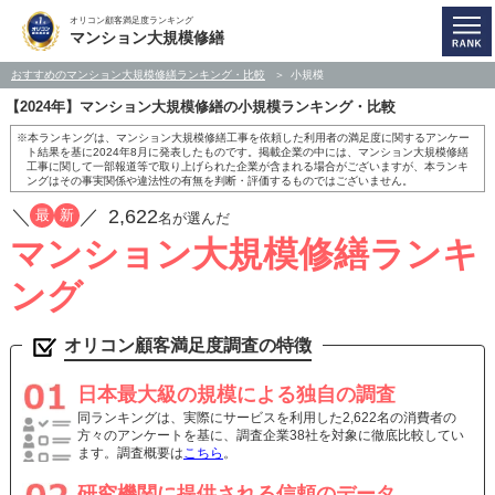
オリコン顧客満足度ランキング
マンション大規模修繕
おすすめのマンション大規模修繕ランキング・比較
小規模
【2024年】マンション大規模修繕の小規模ランキング・比較
※本ランキングは、マンション大規模修繕工事を依頼した利用者の満足度に関するアンケー
ト結果を基に2024年8月に発表したものです。掲載企業の中には、マンション大規模修繕
工事に関して一部報道等で取り上げられた企業が含まれる場合がございますが、本ランキ
ングはその事実関係や違法性の有無を判断・評価するものではございません。
／
／
2,622
最
新
名が選んだ
マンション大規模修繕ランキ
ング
オリコン顧客満足度調査の特徴
日本最大級の規模による独自の調査
同ランキングは、実際にサービスを利用した2,622名の消費者の
方々のアンケートを基に、調査企業38社を対象に徹底比較してい
ます。調査概要は
こちら
。
研究機関に提供される信頼のデータ