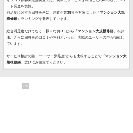
オリコン顧客満足度調査では、実際にサービスを利用した
2,622
人にアンケ
ート調査を実施。
満足度に関する回答を基に、調査企業
38
社を対象にした「
マンション大規
模修繕
」ランキングを発表しています。
総合満足度だけでなく、様々な切り口から「
マンション大規模修繕
」を評
価。さらに回答者の口コミや評判といった、実際のユーザーの声も掲載し
ています。
サービス検討の際、“ユーザー満足度”からも比較することで「
マンション大
規模修繕
」選びにお役立てください。
PR