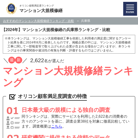
オリコン顧客満足度ランキング
マンション大規模修繕
おすすめのマンション大規模修繕ランキング・比較
兵庫県
【2024年】マンション大規模修繕の兵庫県ランキング・比較
※本ランキングは、マンション大規模修繕工事を依頼した利用者の満足度に関するアンケー
ト結果を基に2024年8月に発表したものです。掲載企業の中には、マンション大規模修繕
工事に関して一部報道等で取り上げられた企業が含まれる場合がございますが、本ランキ
ングはその事実関係や違法性の有無を判断・評価するものではございません。
／
／
2,622
最
新
名が選んだ
マンション大規模修繕ランキ
ング
オリコン顧客満足度調査の特徴
日本最大級の規模による独自の調査
同ランキングは、実際にサービスを利用した2,622名の消費者の
方々のアンケートを基に、調査企業38社を対象に徹底比較してい
ます。調査概要は
こちら
。
研究機関に提供される信頼のデータ