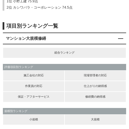
1位 小野工建 75.9点
2位 カシワバラ・コーポレーション 74.5点
項目別ランキング一覧
マンション大規模修繕
総合ランキング
評価項目別ランキング
施工会社の対応
現場管理者の対応
作業員の対応
仕上がりの納得感
保証・アフターサービス
修繕費の納得感
規模別ランキング
小規模
大規模