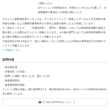
に関わった人
2)マンションの管理会社や、外部のコンサルなどを通して、大
規模修繕工事会社への依頼に関わった人
※オリコン顧客満足度ランキングは、データクリーニング（回収したデータから不正回答や異
常値を排除）および調査対象者条件から外れた回答を除外した上で作成しています。
※「総合ランキング」、「評価項目別」、部門の「業態別」においては有効回答者数が規定人
数を満たした企業のみランクイン対象となります。その他の部門においては有効回答者数が規
定人数の半数以上の企業がランクイン対象となります。
※総合得点が60.0点以上で、他人に薦めたくないと回答した人の割合が基準値以下の企業がラ
ンクイン対象となります。
≫ 詳細はこちら
設問内容
・総合満足度
・評価項目（小項目）
・利用した感想（良かった点・悪かった点）
・他者推奨意向
・他者推奨意向理由
アンケート調査を実施した際の質問事項です。満足度評価項目のほか、該当サービスの利用状況や検討内
容を質問しています。
その他の設問内容はこちら