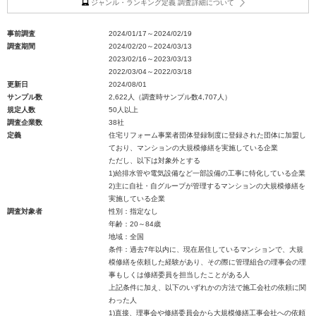
ジャンル・ランキング定義 調査詳細について
事前調査
2024/01/17～2024/02/19
調査期間
2024/02/20～2024/03/13
2023/02/16～2023/03/13
2022/03/04～2022/03/18
更新日
2024/08/01
サンプル数
2,622人（調査時サンプル数4,707人）
規定人数
50人以上
調査企業数
38社
定義
住宅リフォーム事業者団体登録制度に登録された団体に加盟し
ており、マンションの大規模修繕を実施している企業
ただし、以下は対象外とする
1)給排水管や電気設備など一部設備の工事に特化している企業
2)主に自社・自グループが管理するマンションの大規模修繕を
実施している企業
調査対象者
性別：指定なし
年齢：20～84歳
地域：全国
条件：過去7年以内に、現在居住しているマンションで、大規
模修繕を依頼した経験があり、その際に管理組合の理事会の理
事もしくは修繕委員を担当したことがある人
上記条件に加え、以下のいずれかの方法で施工会社の依頼に関
わった人
1)直接、理事会や修繕委員会から大規模修繕工事会社への依頼