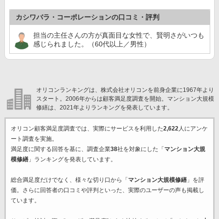
カシワバラ・コーポレーションの口コミ・評判
担当の主任さんの方が真面目な女性で、賢明さがいつも
感じられました。（60代以上／男性）
オリコンランキングは、株式会社オリコンを前身企業に1967年より
スタート。2006年からは顧客満足度調査を開始。マンション大規模
修繕は、2021年よりランキングを発表しています。
オリコン顧客満足度調査では、実際にサービスを利用した
2,622
人にアンケ
ート調査を実施。
満足度に関する回答を基に、調査企業
38
社を対象にした「
マンション大規
模修繕
」ランキングを発表しています。
総合満足度だけでなく、様々な切り口から「
マンション大規模修繕
」を評
価。さらに回答者の口コミや評判といった、実際のユーザーの声も掲載し
ています。