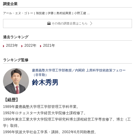
調査企業
アール・エヌ・ゴトー | 旭技建 | 伊勝 | 奥村組興業 | 小野工建 ...
その他の調査企業はこちら
過去ランキング
2023年
2022年
2021年
ランキング監修
慶應義塾大学理工学部教授／内閣府 上席科学技術政策フェロー
（非常勤）
鈴木秀男
【経歴】
1989年慶應義塾大学理工学部管理工学科卒業。
1992年ロチェスター大学経営大学院修士課程修了。
1996年東京工業大学大学院理工学研究科博士課程経営工学専攻修了。博士（工
学）取得。
1996年筑波大学社会工学系・講師。2002年6月同助教授。