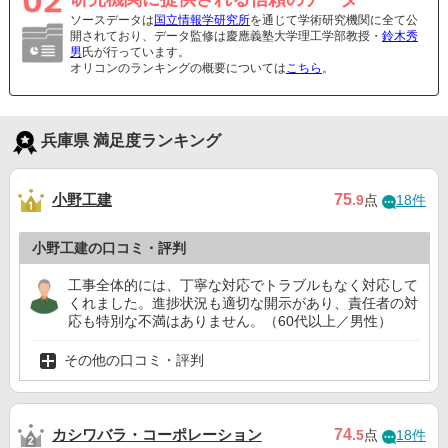
ソースデータは
国立情報学研究所
を通じて学術研究機関に全て公
開されており、データ監修は慶應義塾大学理工学部教授・
鈴木秀
男
氏が行っています。
オリコンのランキングの概要については
こちら
。
兵庫県 満足度ランキング
小野工建
75
.9
点
18件
小野工建の口コミ・評判
工事全体的には、丁寧な対応でトラブルもなく対応して
くれました。進捗状況も適切な開示があり、責任者の対
応も特別な不満はありません。（60代以上／男性）
その他の口コミ・評判
カシワバラ・コーポレーション
74
.5
点
18件