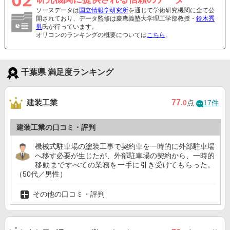
ソースデータは
国立情報学研究所
を通じて学術研究機関に全て公
開されており、データ監修は慶應義塾大学理工学部教授・
鈴木秀
男
氏が行っています。
オリコンのランキングの概要については
こちら
。
千葉県 満足度ランキング
建装工業
77
.0
点
17件
建装工業の口コミ・評判
機械式駐車場の塗装工事で契約車を一時的に外部駐車場
へ移す必要が生じたが、外部駐車場の契約から、一時的
移動まですべての業務を一手に引き受けてもらった。
（50代／男性）
その他の口コミ・評判