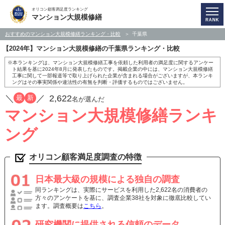
オリコン顧客満足度ランキング
マンション大規模修繕
おすすめのマンション大規模修繕ランキング・比較
千葉県
【2024年】マンション大規模修繕の千葉県ランキング・比較
※本ランキングは、マンション大規模修繕工事を依頼した利用者の満足度に関するアンケー
ト結果を基に2024年8月に発表したものです。掲載企業の中には、マンション大規模修繕
工事に関して一部報道等で取り上げられた企業が含まれる場合がございますが、本ランキ
ングはその事実関係や違法性の有無を判断・評価するものではございません。
／
／
2,622
最
新
名が選んだ
マンション大規模修繕ランキ
ング
オリコン顧客満足度調査の特徴
日本最大級の規模による独自の調査
同ランキングは、実際にサービスを利用した2,622名の消費者の
方々のアンケートを基に、調査企業38社を対象に徹底比較してい
ます。調査概要は
こちら
。
研究機関に提供される信頼のデータ