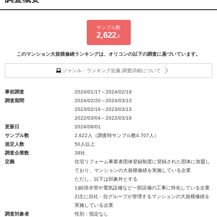
サンプル数
2,622
人
このマンション大規模修繕ランキングは、オリコンの以下の調査に基づいています。
ジャンル・ランキング定義 調査詳細について
事前調査
2024/01/17～2024/02/19
調査期間
2024/02/20～2024/03/13
2023/02/16～2023/03/13
2022/03/04～2022/03/18
更新日
2024/08/01
サンプル数
2,622人（調査時サンプル数4,707人）
規定人数
50人以上
調査企業数
38社
定義
住宅リフォーム事業者団体登録制度に登録された団体に加盟し
ており、マンションの大規模修繕を実施している企業
ただし、以下は対象外とする
1)給排水管や電気設備など一部設備の工事に特化している企業
2)主に自社・自グループが管理するマンションの大規模修繕を
実施している企業
調査対象者
性別：指定なし