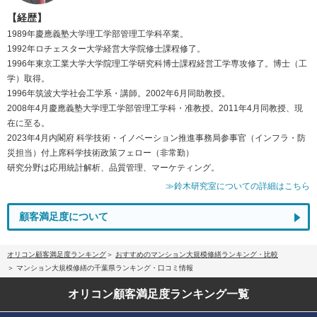
【経歴】
1989年慶應義塾大学理工学部管理工学科卒業。
1992年ロチェスター大学経営大学院修士課程修了。
1996年東京工業大学大学院理工学研究科博士課程経営工学専攻修了。博士（工
学）取得。
1996年筑波大学社会工学系・講師。2002年6月同助教授。
2008年4月慶應義塾大学理工学部管理工学科・准教授。2011年4月同教授、現
在に至る。
2023年4月内閣府 科学技術・イノベーション推進事務局参事官（インフラ・防
災担当）付上席科学技術政策フェロー（非常勤）
研究分野は応用統計解析、品質管理、マーケティング。
≫鈴木研究室についての詳細はこちら
顧客満足度について
オリコン顧客満足度ランキング
おすすめのマンション大規模修繕ランキング・比較
マンション大規模修繕の千葉県ランキング・口コミ情報
オリコン顧客満足度
ランキング一覧