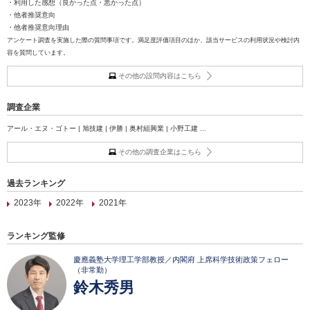
・利用した感想（良かった点・悪かった点）
・他者推奨意向
・他者推奨意向理由
アンケート調査を実施した際の質問事項です。満足度評価項目のほか、該当サービスの利用状況や検討内
容を質問しています。
その他の設問内容はこちら
調査企業
アール・エヌ・ゴトー | 旭技建 | 伊勝 | 奥村組興業 | 小野工建 ...
その他の調査企業はこちら
過去ランキング
2023年
2022年
2021年
ランキング監修
慶應義塾大学理工学部教授／内閣府 上席科学技術政策フェロー
（非常勤）
鈴木秀男