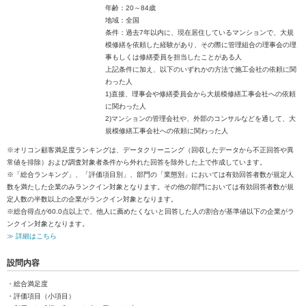
年齢：20～84歳
地域：全国
条件：過去7年以内に、現在居住しているマンションで、大規
模修繕を依頼した経験があり、その際に管理組合の理事会の理
事もしくは修繕委員を担当したことがある人
上記条件に加え、以下のいずれかの方法で施工会社の依頼に関
わった人
1)直接、理事会や修繕委員会から大規模修繕工事会社への依頼
に関わった人
2)マンションの管理会社や、外部のコンサルなどを通して、大
規模修繕工事会社への依頼に関わった人
※オリコン顧客満足度ランキングは、データクリーニング（回収したデータから不正回答や異
常値を排除）および調査対象者条件から外れた回答を除外した上で作成しています。
※「総合ランキング」、「評価項目別」、部門の「業態別」においては有効回答者数が規定人
数を満たした企業のみランクイン対象となります。その他の部門においては有効回答者数が規
定人数の半数以上の企業がランクイン対象となります。
※総合得点が60.0点以上で、他人に薦めたくないと回答した人の割合が基準値以下の企業がラ
ンクイン対象となります。
≫ 詳細はこちら
設問内容
・総合満足度
・評価項目（小項目）