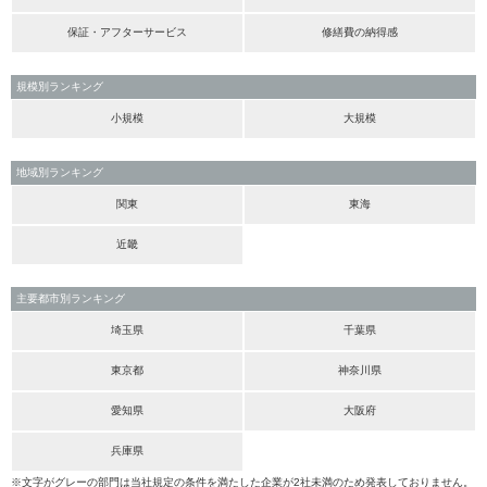
保証・アフターサービス
修繕費の納得感
規模別ランキング
小規模
大規模
地域別ランキング
関東
東海
近畿
主要都市別ランキング
埼玉県
千葉県
東京都
神奈川県
愛知県
大阪府
兵庫県
※文字がグレーの部門は当社規定の条件を満たした企業が2社未満のため発表しておりません。