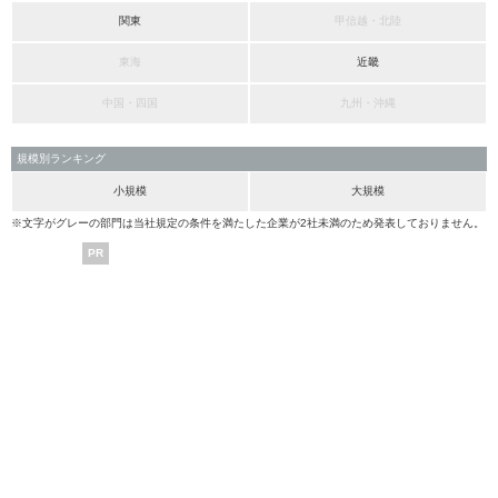
関東
甲信越・北陸
東海
近畿
中国・四国
九州・沖縄
規模別ランキング
小規模
大規模
※文字がグレーの部門は当社規定の条件を満たした企業が2社未満のため発表しておりません。
PR