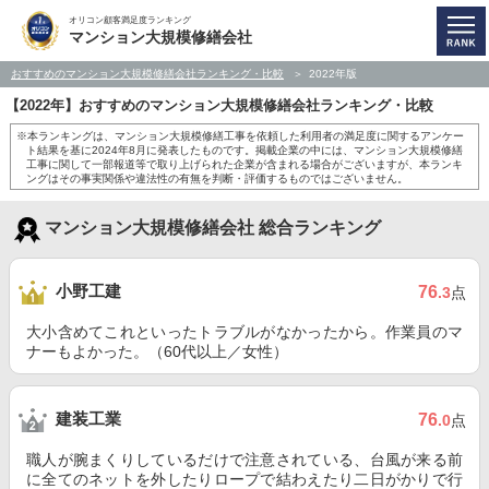
オリコン顧客満足度ランキング
マンション大規模修繕会社
おすすめのマンション大規模修繕会社ランキング・比較
2022年版
【2022年】おすすめのマンション大規模修繕会社ランキング・比較
※本ランキングは、マンション大規模修繕工事を依頼した利用者の満足度に関するアンケー
ト結果を基に2024年8月に発表したものです。掲載企業の中には、マンション大規模修繕
工事に関して一部報道等で取り上げられた企業が含まれる場合がございますが、本ランキ
ングはその事実関係や違法性の有無を判断・評価するものではございません。
マンション大規模修繕会社 総合ランキング
小野工建
76
.3
点
大小含めてこれといったトラブルがなかったから。作業員のマ
ナーもよかった。（60代以上／女性）
建装工業
76
.0
点
職人が腕まくりしているだけで注意されている、台風が来る前
に全てのネットを外したりロープで結わえたり二日がかりで行