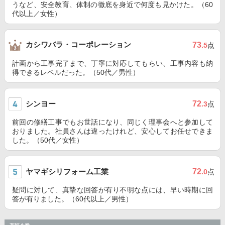
うなど、安全教育、体制の徹底を身近で何度も見かけた。（60
代以上／女性）
カシワバラ・コーポレーション
73
.5
点
計画から工事完了まで、丁寧に対応してもらい、工事内容も納
得できるレベルだった。（50代／男性）
シンヨー
72
.3
点
前回の修繕工事でもお世話になり、同じく理事会へと参加して
おりました。社員さんは違ったけれど、安心してお任せできま
した。（50代／女性）
ヤマギシリフォーム工業
72
.0
点
疑問に対して、真摯な回答が有り不明な点には、早い時期に回
答が有りました。（60代以上／男性）