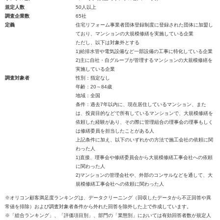
規定人数
50人以上
調査企業数
65社
定義
住宅リフォーム事業者団体登録制度に登録された団体に加盟し
ており、マンションの大規模修繕を実施している企業
ただし、以下は対象外とする
1)給排水管や電気設備など一部設備の工事に特化している企業
2)主に自社・自グループが管理するマンションの大規模修繕を
実施している企業
調査対象者
性別：指定なし
年齢：20～84歳
地域：全国
条件：過去7年以内に、現在居住しているマンション、また
は、投資目的などで所有しているマンションで、大規模修繕を
依頼した経験があり、その際に管理組合の理事会の理事もしく
は修繕委員を担当したことがある人
上記条件に加え、以下のいずれかの方法で施工会社の依頼に関
わった人
1)直接、理事会や修繕委員会から大規模修繕工事会社への依頼
に関わった人
2)マンションの管理会社や、外部のコンサルなどを通して、大
規模修繕工事会社への依頼に関わった人
※オリコン顧客満足度ランキングは、データクリーニング（回収したデータから不正回答や異
常値を排除）および調査対象者条件から外れた回答を除外した上で作成しています。
※「総合ランキング」、「評価項目別」、部門の「業態別」においては有効回答者数が規定人