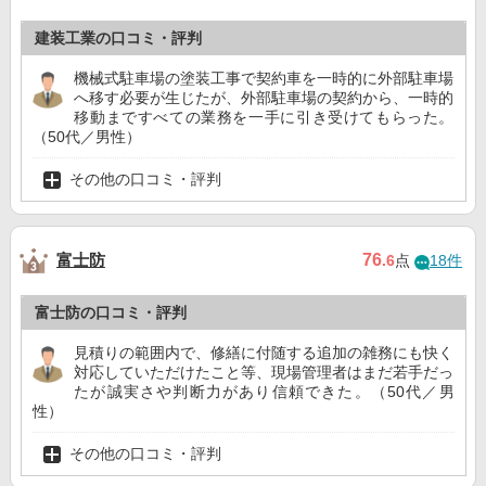
建装工業の口コミ・評判
機械式駐車場の塗装工事で契約車を一時的に外部駐車場
へ移す必要が生じたが、外部駐車場の契約から、一時的
移動まですべての業務を一手に引き受けてもらった。
（50代／男性）
その他の口コミ・評判
富士防
76
.6
点
18件
富士防の口コミ・評判
見積りの範囲内で、修繕に付随する追加の雑務にも快く
対応していただけたこと等、現場管理者はまだ若手だっ
たが誠実さや判断力があり信頼できた。（50代／男
性）
その他の口コミ・評判