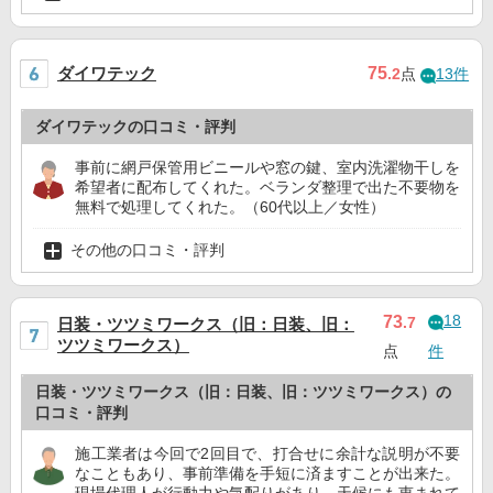
ダイワテック
75
.2
点
13件
ダイワテックの口コミ・評判
事前に網戸保管用ビニールや窓の鍵、室内洗濯物干しを
希望者に配布してくれた。ベランダ整理で出た不要物を
無料で処理してくれた。（60代以上／女性）
その他の口コミ・評判
18
73
.7
日装・ツツミワークス（旧：日装、旧：
ツツミワークス）
点
件
日装・ツツミワークス（旧：日装、旧：ツツミワークス）の
口コミ・評判
施工業者は今回で2回目で、打合せに余計な説明が不要
なこともあり、事前準備を手短に済ますことが出来た。