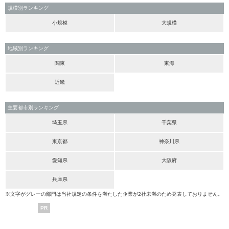
規模別ランキング
小規模
大規模
地域別ランキング
関東
東海
近畿
主要都市別ランキング
埼玉県
千葉県
東京都
神奈川県
愛知県
大阪府
兵庫県
※文字がグレーの部門は当社規定の条件を満たした企業が2社未満のため発表しておりません。
PR