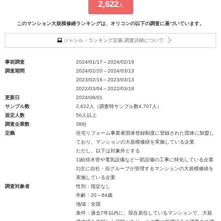
2,622
人
このマンション大規模修繕ランキングは、オリコンの以下の調査に基づいています。
ジャンル・ランキング定義 調査詳細について
事前調査
2024/01/17～2024/02/19
調査期間
2024/02/20～2024/03/13
2023/02/16～2023/03/13
2022/03/04～2022/03/18
更新日
2024/08/01
サンプル数
2,622人（調査時サンプル数4,707人）
規定人数
50人以上
調査企業数
38社
定義
住宅リフォーム事業者団体登録制度に登録された団体に加盟し
ており、マンションの大規模修繕を実施している企業
ただし、以下は対象外とする
1)給排水管や電気設備など一部設備の工事に特化している企業
2)主に自社・自グループが管理するマンションの大規模修繕を
実施している企業
調査対象者
性別：指定なし
年齢：20～84歳
地域：全国
条件：過去7年以内に、現在居住しているマンションで、大規