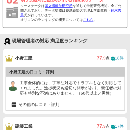
ソースデータは
国立情報学研究所
を通じて学術研究機関に全て公
開されており、データ監修は慶應義塾大学理工学部教授・
鈴木秀
男
氏が行っています。
オリコンのランキングの概要については
こちら
。
現場管理者の対応 満足度ランキング
小野工建
77
.9
点
18件
小野工建の口コミ・評判
工事全体的には、丁寧な対応でトラブルもなく対応して
くれました。進捗状況も適切な開示があり、責任者の対
応も特別な不満はありません。（60代以上／男性）
その他の口コミ・評判
建装工業
77
.9
点
17件