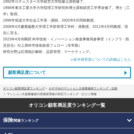
1992年ロチェスター大学経営大学院修士課程修了。
1996年東京工業大学大学院理工学研究科博士課程経営工学専攻修了。博士（工
学）取得。
1996年筑波大学社会工学系・講師。2002年6月同助教授。
2008年4月慶應義塾大学理工学部管理工学科・准教授。2011年4月同教授、現
在に至る。
2023年4月内閣府 科学技術・イノベーション推進事務局参事官（インフラ・防
災担当）付上席科学技術政策フェロー（非常勤）
研究分野は応用統計解析、品質管理、マーケティング。
≫鈴木研究室についての詳細はこちら
顧客満足度について
オリコン顧客満足度ランキング
おすすめのマンション大規模修繕ランキング・比較
マンション大規模修繕の現場管理者の対応ランキング・口コミ情報
オリコン顧客満足度
ランキング一覧
保険
関連ランキング