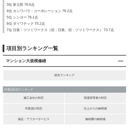
3位 富士防 76.6点
4位 カシワバラ・コーポレーション 76.2点
5位 シンヨー 76.1点
6位 ダイワテック 75.2点
7位 日装・ツツミワークス（旧：日装、旧：ツツミワークス） 73.7点
項目別ランキング一覧
マンション大規模修繕
総合ランキング
評価項目別ランキング
施工会社の対応
現場管理者の対応
作業員の対応
仕上がりの納得感
保証・アフターサービス
修繕費の納得感