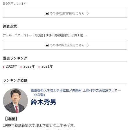
容を質問しています。
その他の設問内容はこちら
調査企業
アール・エヌ・ゴトー | 旭技建 | 伊勝 | 奥村組興業 | 小野工建 ...
その他の調査企業はこちら
過去ランキング
2023年
2022年
2021年
ランキング監修
慶應義塾大学理工学部教授／内閣府 上席科学技術政策フェロー
（非常勤）
鈴木秀男
【経歴】
1989年慶應義塾大学理工学部管理工学科卒業。