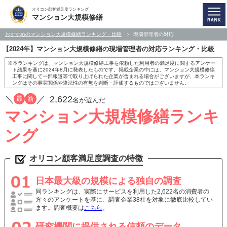
オリコン顧客満足度ランキング
マンション大規模修繕
おすすめのマンション大規模修繕ランキング・比較
現場管理者の対応
【2024年】マンション大規模修繕の現場管理者の対応ランキング・比較
※本ランキングは、マンション大規模修繕工事を依頼した利用者の満足度に関するアンケー
ト結果を基に2024年8月に発表したものです。掲載企業の中には、マンション大規模修繕
工事に関して一部報道等で取り上げられた企業が含まれる場合がございますが、本ランキ
ングはその事実関係や違法性の有無を判断・評価するものではございません。
／
／
2,622
最
新
名が選んだ
マンション大規模修繕ランキ
ング
オリコン顧客満足度調査の特徴
日本最大級の規模による独自の調査
同ランキングは、実際にサービスを利用した2,622名の消費者の
方々のアンケートを基に、調査企業38社を対象に徹底比較してい
ます。調査概要は
こちら
。
研究機関に提供される信頼のデータ