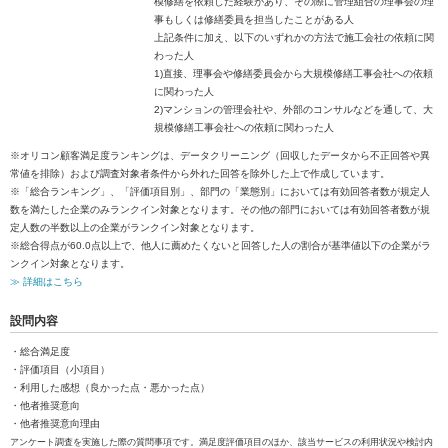
模修繕を依頼した経験があり、その際に管理組合の理事会の理
事もしくは修繕委員を担当したことがある人
上記条件に加え、以下のいずれかの方法で施工会社の依頼に関
わった人
1)直接、理事会や修繕委員会から大規模修繕工事会社への依頼
に関わった人
2)マンションの管理会社や、外部のコンサルなどを通して、大
規模修繕工事会社への依頼に関わった人
※オリコン顧客満足度ランキングは、データクリーニング（回収したデータから不正回答や異
常値を排除）および調査対象者条件から外れた回答を除外した上で作成しています。
※「総合ランキング」、「評価項目別」、部門の「業態別」においては有効回答者数が規定人
数を満たした企業のみランクイン対象となります。その他の部門においては有効回答者数が規
定人数の半数以上の企業がランクイン対象となります。
※総合得点が60.0点以上で、他人に薦めたくないと回答した人の割合が基準値以下の企業がラ
ンクイン対象となります。
≫ 詳細はこちら
設問内容
・総合満足度
・評価項目（小項目）
・利用した感想（良かった点・悪かった点）
・他者推奨意向
・他者推奨意向理由
アンケート調査を実施した際の質問事項です。満足度評価項目のほか、該当サービスの利用状況や検討内