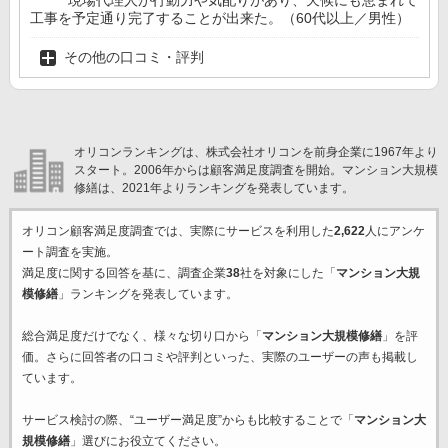
現場代理人が行動力や気配りがあり、天候にも恵まれて
工事を予定通り完了することが出来た。（60代以上／男性）
その他の口コミ・評判
オリコンランキングは、株式会社オリコンを前身企業に1967年より
スタート。2006年からは顧客満足度調査を開始。マンション大規模
修繕は、2021年よりランキングを発表しています。
オリコン顧客満足度調査では、実際にサービスを利用した
2,622
人にアンケ
ート調査を実施。
満足度に関する回答を基に、調査企業
38
社を対象にした「
マンション大規
模修繕
」ランキングを発表しています。
総合満足度だけでなく、様々な切り口から「
マンション大規模修繕
」を評
価。さらに回答者の口コミや評判といった、実際のユーザーの声も掲載し
ています。
サービス検討の際、“ユーザー満足度”からも比較することで「
マンション大
規模修繕
」選びにお役立てください。