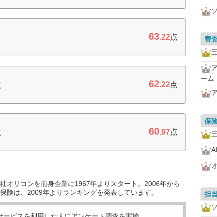
63
.22
点
審
ーム
62
社
.22
点
保
60
社
.97
点
A
オリコンを前身企業に1967年よりスタート。2006年から
保険は、2009年よりランキングを発表しています。
担
サービスを利用した
人にアンケート調査を実施。