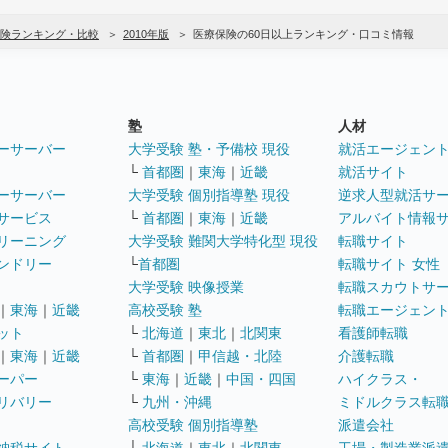
険ランキング・比較
2010年版
医療保険の60日以上ランキング・口コミ情報
塾
人材
ーサーバー
大学受験 塾・予備校 現役
就活エージェン
└
首都圏
｜
東海
｜
近畿
就活サイト
ーサーバー
大学受験 個別指導塾 現役
逆求人型就活サ
サービス
└
首都圏
｜
東海
｜
近畿
アルバイト情報
リーニング
大学受験 難関大学特化型 現役
転職サイト
ンドリー
└
首都圏
転職サイト 女性
大学受験 映像授業
転職スカウトサ
｜
東海
｜
近畿
高校受験 塾
転職エージェン
ット
└
北海道
｜
東北
｜
北関東
看護師転職
｜
東海
｜
近畿
└
首都圏
｜
甲信越・北陸
介護転職
ーパー
└
東海
｜
近畿
｜
中国・四国
ハイクラス・
リバリー
└
九州・沖縄
ミドルクラス転
高校受験 個別指導塾
派遣会社