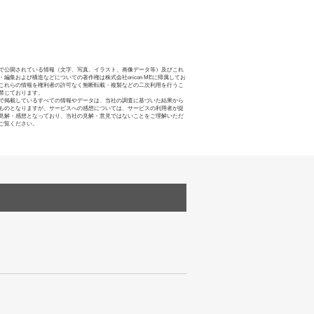
で公開されている情報（文字、写真、イラスト、画像データ等）及びこれ
・編集および構造などについての著作権は株式会社oricon MEに帰属してお
これらの情報を権利者の許可なく無断転載・複製などの二次利用を行うこ
禁じております。
で掲載しているすべての情報やデータは、当社の調査に基づいた結果から
ものとなりますが、サービスへの感想については、サービスの利用者が提
見解・感想となっており、当社の見解・意見ではないことをご理解いただ
ご覧ください。