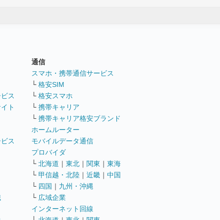
通信
ト
スマホ・携帯通信サービス
└
格安SIM
ービス
└
格安スマホ
サイト
└
携帯キャリア
└
携帯キャリア格安ブランド
ホームルーター
ービス
モバイルデータ通信
ト
プロバイダ
└
北海道
｜
東北
｜
関東
｜
東海
└
甲信越・北陸
｜
近畿
｜
中国
└
四国
｜
九州・沖縄
職
└
広域企業
インターネット回線