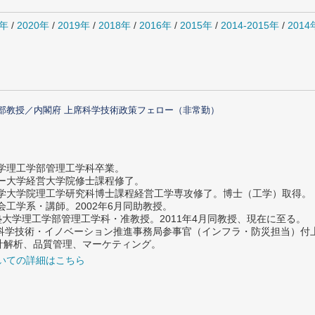
1年
/
2020年
/
2019年
/
2018年
/
2016年
/
2015年
/
2014-2015年
/
201
部教授／内閣府 上席科学技術政策フェロー（非常勤）
大学理工学部管理工学科卒業。
ター大学経営大学院修士課程修了。
大学大学院理工学研究科博士課程経営工学専攻修了。博士（工学）取得。
社会工学系・講師。2002年6月同助教授。
義塾大学理工学部管理工学科・准教授。2011年4月同教授、現在に至る。
府 科学技術・イノベーション推進事務局参事官（インフラ・防災担当）
計解析、品質管理、マーケティング。
いての詳細はこちら