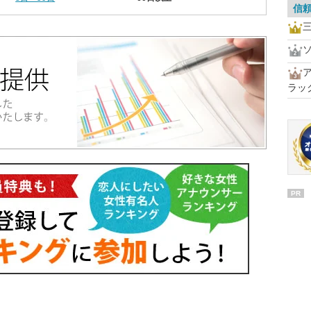
信
ラッ
PR