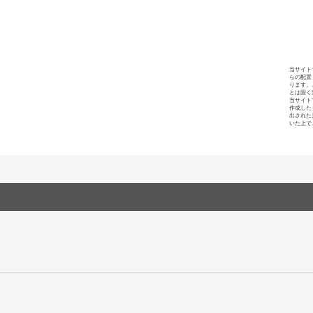
当サイト
らの配置
ります。
とは固く
当サイト
作成した
出された
いた上で