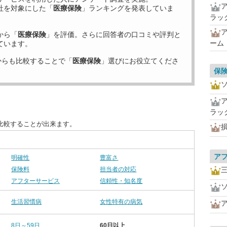
社を対象にした「
医療保険
」ランキングを発表していま
ラッ
から「
医療保険
」を評価。さらに回答者の口コミや評判と
ーム
ています。
からも比較することで「
医療保険
」選びにお役立てくださ
保
ラッ
比較することが出来ます。
ア
明確性
豊富さ
保険料
担当者の対応
アフターサービス
信頼性・知名度
生活習慣病
女性特有の病気
8日～59日
60日以上