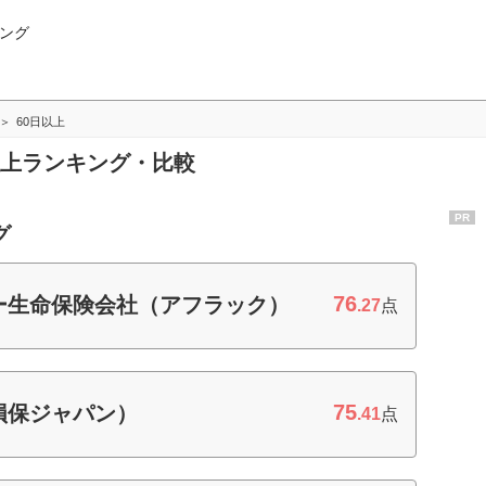
ング
60日以上
日以上ランキング・比較
PR
グ
76
ー生命保険会社（アフラック）
.27
点
75
損保ジャパン）
.41
点