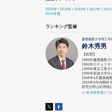
2025年
/
2024年
/
2023年
/
2022年
/
202
2010年度
ランキング監修
慶應義塾大学理工学
鈴木秀男
【経歴】
1989年慶應義塾
1992年ロチェス
1996年東京工業
1996年筑波大学
2008年4月慶應
2023年4月内閣
研究分野は応用統
≫ 鈴木研究室につ