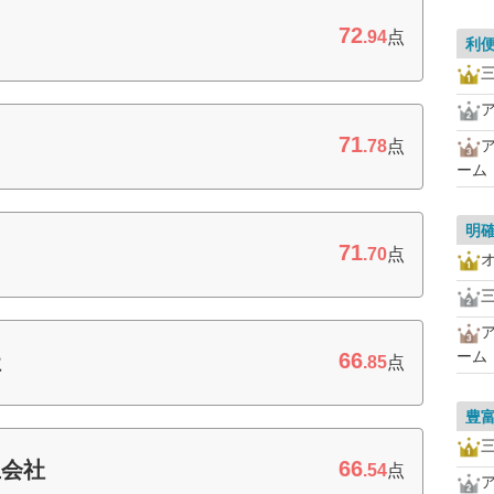
72
.94
点
利
71
.78
点
ーム
明
71
.70
点
ーム
66
社
.85
点
豊
66
互会社
.54
点