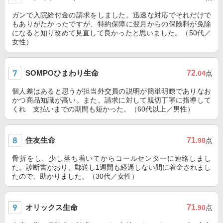
ガンで入院給付金の請求をしました。迅速な対応でそれだけで
もありがたかったですが、特約保障に翌月からの保険料が免除
になると知り改めて見直して良かったと思いました。（50代／
女性）
SOMPOひまわり生命
72
.04
点
個人差はあると思うが担当外交員の説明が簡単明瞭でありなお
かつ商品知識が高い。また、請求に対して親切丁寧に指導して
くれ 支払いまでの期間も短かった。（60代以上／男性）
住友生命
71
.98
点
骨折をし、少し落ち着いてからコールセンターに連絡しまし
た。診断書がおり、郵送し1週間も経過しない間に着金されまし
たので、助かりました。（30代／女性）
オリックス生命
71
.90
点