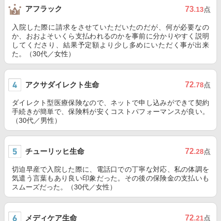
アフラック
73
.13
点
入院した際に請求をさせていただいたのだが、何が必要なの
か、おおよそいくら支払われるのかを事前に分かりやすく説明
してくださり、結果予定額より少し多めにいただく事が出来
た。（30代／女性）
アクサダイレクト生命
72
.78
点
ダイレクト型医療保険なので、ネットで申し込みができて契約
手続きが簡単で、保険料が安くコストパフォーマンスが良い。
（30代／男性）
チューリッヒ生命
72
.28
点
切迫早産で入院した際に、電話口での丁寧な対応、私の体調を
気遣う言葉もあり良い印象だった。その後の保険金の支払いも
スムーズだった。（30代／女性）
メディケア生命
72
.21
点