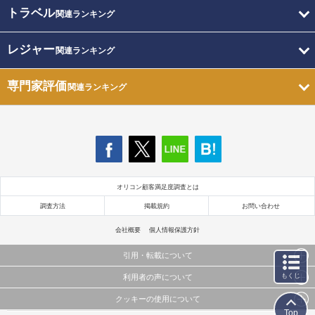
トラベル
関連ランキング
レジャー
関連ランキング
専門家評価
関連ランキング
オリコン顧客満足度調査とは
調査方法
掲載規約
お問い合わせ
会社概要
個人情報保護方針
引用・転載について
もくじ
利用者の声について
当サイトで公開されている情報（文字、写真、イラスト、画像データ等）及びこれらの配置・
編集および構造などについての著作権は株式会社oricon MEに帰属しております。
クッキーの使用について
当サイトに掲載している内容はすべてサービスの利用者が提出された見解・感想です。
これらの情報を権利者の許可なく無断転載・複製などの二次利用を行うことは固く禁じており
Top
弊社が内容について正確性を含め一切保証するものではありません。