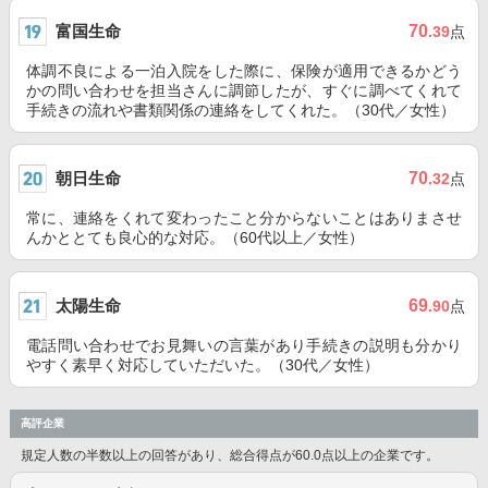
富国生命
70
.39
点
体調不良による一泊入院をした際に、保険が適用できるかどう
かの問い合わせを担当さんに調節したが、すぐに調べてくれて
手続きの流れや書類関係の連絡をしてくれた。（30代／女性）
朝日生命
70
.32
点
常に、連絡をくれて変わったこと分からないことはありまさせ
んかととても良心的な対応。（60代以上／女性）
太陽生命
69
.90
点
電話問い合わせでお見舞いの言葉があり手続きの説明も分かり
やすく素早く対応していただいた。（30代／女性）
高評企業
規定人数の半数以上の回答があり、総合得点が60.0点以上の企業です。