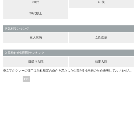
30代
40代
50代以上
病気別ランキング
三大疾病
女性疾病
入院給付金期間別ランキング
日帰り入院
短期入院
※文字がグレーの部門は当社規定の条件を満たした企業が2社未満のため発表しておりません。
PR