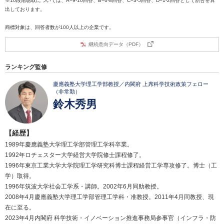
※10段階聴取については、A=9-10回答、B=6-8回答、C=3-5回答、D=1-2回答として割合を算
出しております。
商標対象は、回答者数が100人以上の企業です。
継続意向データ（PDF）
ランキング監修
慶應義塾大学理工学部教授／内閣府 上席科学技術政策フェロー
（非常勤）
鈴木秀男
【経歴】
1989年慶應義塾大学理工学部管理工学科卒業。
1992年ロチェスター大学経営大学院修士課程修了。
1996年東京工業大学大学院理工学研究科博士課程経営工学専攻修了。博士（工
学）取得。
1996年筑波大学社会工学系・講師。2002年6月同助教授。
2008年4月慶應義塾大学理工学部管理工学科・准教授。2011年4月同教授、現
在に至る。
2023年4月内閣府 科学技術・イノベーション推進事務局参事官（インフラ・防