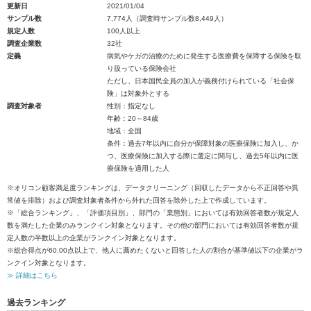
更新日
2021/01/04
サンプル数
7,774人（調査時サンプル数8,449人）
規定人数
100人以上
調査企業数
32社
定義
病気やケガの治療のために発生する医療費を保障する保険を取
り扱っている保険会社
ただし、日本国民全員の加入が義務付けられている「社会保
険」は対象外とする
調査対象者
性別：指定なし
年齢：20～84歳
地域：全国
条件：過去7年以内に自分が保障対象の医療保険に加入し、か
つ、医療保険に加入する際に選定に関与し、過去5年以内に医
療保険を適用した人
※オリコン顧客満足度ランキングは、データクリーニング（回収したデータから不正回答や異
常値を排除）および調査対象者条件から外れた回答を除外した上で作成しています。
※「総合ランキング」、「評価項目別」、部門の「業態別」においては有効回答者数が規定人
数を満たした企業のみランクイン対象となります。その他の部門においては有効回答者数が規
定人数の半数以上の企業がランクイン対象となります。
※総合得点が60.00点以上で、他人に薦めたくないと回答した人の割合が基準値以下の企業がラ
ンクイン対象となります。
≫ 詳細はこちら
過去ランキング