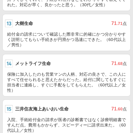
れた。対応が早く、良かったと思う。（30代／女性）
大樹生命
71
.71
点
給付金の請求について確認した際非常に的確にかつ分かりやす
く説明してもらい手続きが円滑かつ迅速にできた。（60代以上
／男性）
メットライフ生命
71
.68
点
保険に加入したのも営業マンの人柄、対応の良さで、この人に
すべて任せられると思えたからだった。給付に関してもすぐに
担当者に連絡し、すぐに手配をしてもらえた。（60代以上／女
性）
三井住友海上あいおい生命
71
.60
点
入院、手術給付金の請求が医者の診断書ではなく診療明細書で
すんだ点。費用もかからず、スピーディーに請求出来た。（60
代以上／女性）