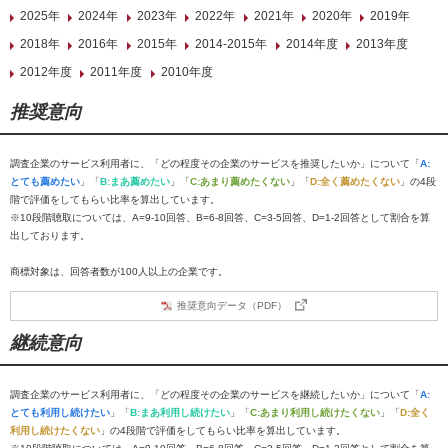
2025年
2024年
2023年
2022年
2021年
2020年
2019年
2018年
2016年
2015年
2014-2015年
2014年度
2013年度
2012年度
2011年度
2010年度
推奨意向
調査企業のサービス利用者に、「どの程度その企業のサービスを推奨したいか」について「
A:
とても薦めたい
」「
B:まあ薦めたい
」「
C:あまり薦めたくない
」「
D:全く薦めたくない
」の4段
階で評価をしてもらい比率を算出しています。
※10段階聴取については、A=9-10回答、B=6-8回答、C=3-5回答、D=1-2回答として割合を算
出しております。
商標対象は、回答者数が100人以上の企業です。
推奨意向データ（PDF）
継続意向
調査企業のサービス利用者に、「どの程度その企業のサービスを継続したいか」について「
A:
とても利用し続けたい
」「
B:まあ利用し続けたい
」「
C:あまり利用し続けたくない
」「
D:全く
利用し続けたくない
」の4段階で評価をしてもらい比率を算出しています。