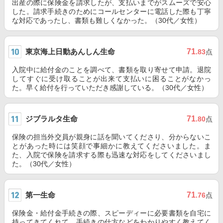
出産の際に保険金を請求したが、支払いまでがスムーズで安心
した。請求手続きのためにコールセンターに電話した際も丁寧
な対応であったし、書類も難しくなかった。（30代／女性）
東京海上日動あんしん生命
71
.83
点
入院中に給付金のことを調べて、書類を取り寄せて申請。退院
してすぐに受け取ることが出来て支払いに困ることがなかっ
た。早く給付を行っていただき感謝している。（30代／女性）
ジブラルタ生命
71
.80
点
保険の担当外交員が親身に話を聞いてくださり、分からないこ
とがあった時には笑顔で事細かに教えてくださいました。ま
た、入院で保険を請求する際も迅速な対応をしてくださいまし
た。（30代／女性）
第一生命
71
.76
点
保険金・給付金手続きの際、スピーディーに必要書類を自宅に
持ってきてくれて、手続きの仕方などをわかりやすく教えてく