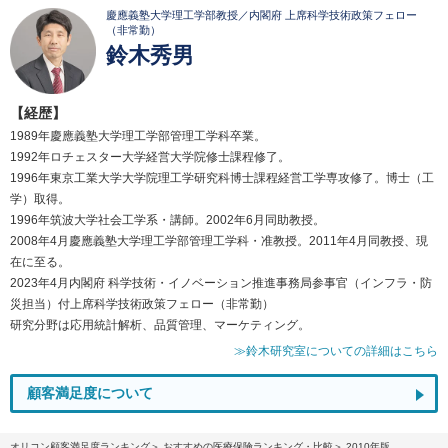
慶應義塾大学理工学部教授／内閣府 上席科学技術政策フェロー
（非常勤）
鈴木秀男
【経歴】
1989年慶應義塾大学理工学部管理工学科卒業。
1992年ロチェスター大学経営大学院修士課程修了。
1996年東京工業大学大学院理工学研究科博士課程経営工学専攻修了。博士（工
学）取得。
1996年筑波大学社会工学系・講師。2002年6月同助教授。
2008年4月慶應義塾大学理工学部管理工学科・准教授。2011年4月同教授、現
在に至る。
2023年4月内閣府 科学技術・イノベーション推進事務局参事官（インフラ・防
災担当）付上席科学技術政策フェロー（非常勤）
研究分野は応用統計解析、品質管理、マーケティング。
≫鈴木研究室についての詳細はこちら
顧客満足度について
オリコン顧客満足度ランキング
おすすめの医療保険ランキング・比較
2010年版