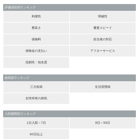
評価項目別ランキング
利便性
明確性
豊富さ
審査スピード
保険料
担当者の対応
保険金の支払い
アフターサービス
信頼性・知名度
病気別ランキング
三大疾病
生活習慣病
女性特有の病気
入院期間別ランキング
1日入院～7日
8日～59日
60日以上