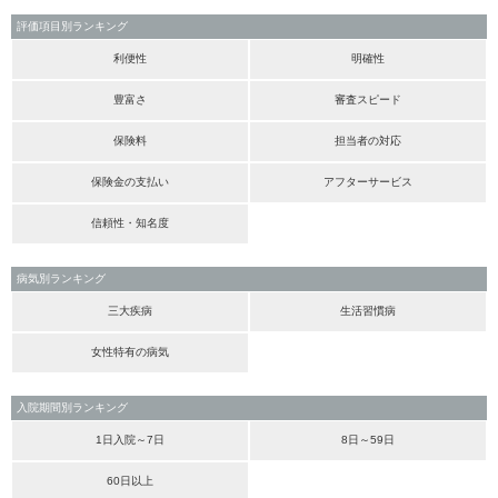
評価項目別ランキング
利便性
明確性
豊富さ
審査スピード
保険料
担当者の対応
保険金の支払い
アフターサービス
信頼性・知名度
病気別ランキング
三大疾病
生活習慣病
女性特有の病気
入院期間別ランキング
1日入院～7日
8日～59日
60日以上