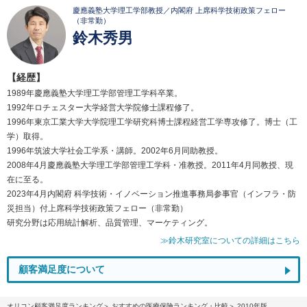
慶應義塾大学理工学部教授／内閣府 上席科学技術政策フェロー
（非常勤）
鈴木秀男
【経歴】
1989年慶應義塾大学理工学部管理工学科卒業。
1992年ロチェスター大学経営大学院修士課程修了。
1996年東京工業大学大学院理工学研究科博士課程経営工学専攻修了。博士（工
学）取得。
1996年筑波大学社会工学系・講師。2002年6月同助教授。
2008年4月慶應義塾大学理工学部管理工学科・准教授。2011年4月同教授、現
在に至る。
2023年4月内閣府 科学技術・イノベーション推進事務局参事官（インフラ・防
災担当）付上席科学技術政策フェロー（非常勤）
研究分野は応用統計解析、品質管理、マーケティング。
≫鈴木研究室についての詳細はこちら
顧客満足度について
オリコン顧客満足度ランキング
おすすめの医療保険ランキング・比較
2010年版