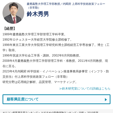
慶應義塾大学理工学部教授／内閣府 上席科学技術政策フェロー
（非常勤）
鈴木秀男
【経歴】
1989年慶應義塾大学理工学部管理工学科卒業。
1992年ロチェスター大学経営大学院修士課程修了。
1996年東京工業大学大学院理工学研究科博士課程経営工学専攻修了。博士（工
学）取得。
1996年筑波大学社会工学系・講師。2002年6月同助教授。
2008年4月慶應義塾大学理工学部管理工学科・准教授。2011年4月同教授、現
在に至る。
2023年4月内閣府 科学技術・イノベーション推進事務局参事官（インフラ・防
災担当）付上席科学技術政策フェロー（非常勤）
研究分野は応用統計解析、品質管理、マーケティング。
≫鈴木研究室についての詳細はこちら
顧客満足度について
オリコン顧客満足度ランキング
おすすめの医療保険ランキング・比較
2010年版