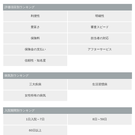
評価項目別ランキング
利便性
明確性
豊富さ
審査スピード
保険料
担当者の対応
保険金の支払い
アフターサービス
信頼性・知名度
病気別ランキング
三大疾病
生活習慣病
女性特有の病気
入院期間別ランキング
1日入院～7日
8日～59日
60日以上