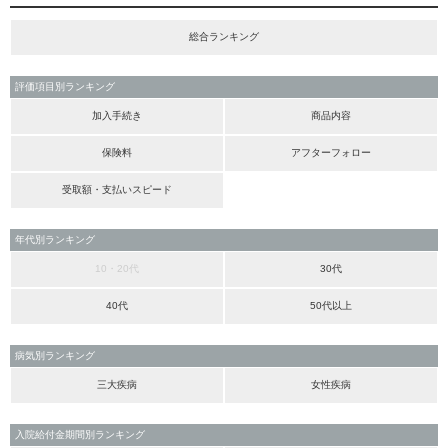
総合ランキング
評価項目別ランキング
加入手続き
商品内容
保険料
アフターフォロー
受取額・支払いスピード
年代別ランキング
10・20代
30代
40代
50代以上
病気別ランキング
三大疾病
女性疾病
入院給付金期間別ランキング