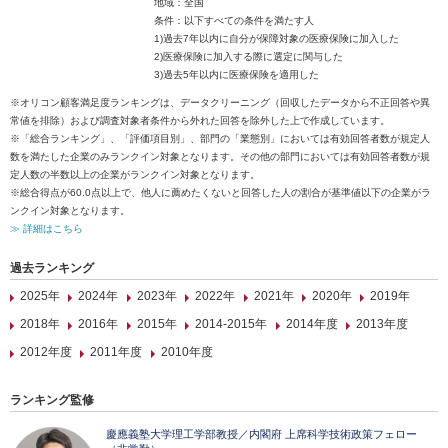
地域：全国
条件：以下すべての条件を満たす人
1)過去7年以内に自分が保障対象の医療保険に加入した
2)医療保険に加入する際に選定に関与した
3)過去5年以内に医療保険を適用した
※オリコン顧客満足度ランキングは、データクリーニング（回収したデータから不正回答や異
常値を排除）および調査対象者条件から外れた回答を除外した上で作成しています。
※「総合ランキング」、「評価項目別」、部門の「業態別」においては有効回答者数が規定人
数を満たした企業のみランクイン対象となります。その他の部門においては有効回答者数が規
定人数の半数以上の企業がランクイン対象となります。
※総合得点が60.0点以上で、他人に薦めたくないと回答した人の割合が基準値以下の企業がラ
ンクイン対象となります。
≫ 詳細はこちら
過去ランキング
2025年
2024年
2023年
2022年
2021年
2020年
2019年
2018年
2016年
2015年
2014-2015年
2014年度
2013年度
2012年度
2011年度
2010年度
ランキング監修
慶應義塾大学理工学部教授／内閣府 上席科学技術政策フェロー