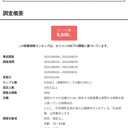
調査概要
サンプル数
8,848
人
この医療保険ランキングは、オリコンの以下の調査に基づいています。
事前調査
2022/06/08～2022/08/15
調査期間
2022/08/16～2022/08/29
2021/08/06～2021/08/16
2020/08/24～2020/08/31
更新日
2023/01/04
サンプル数
8,848人（調査時サンプル数9,584人）
規定人数
100人以上
調査企業数
36社
定義
病気やケガの治療のために発生する医療費を保障する保険を取
り扱っている保険会社
ただし、日本国民全員の加入が義務付けられている「社会保
険」は対象外とする
調査対象者
性別：指定なし
年齢：18～84歳