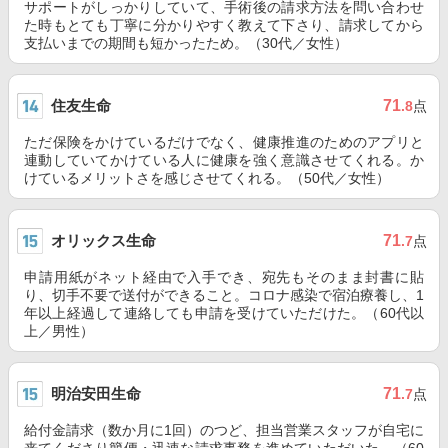
サポートがしっかりしていて、手術後の請求方法を問い合わせ
た時もとても丁寧に分かりやすく教えて下さり、請求してから
支払いまでの期間も短かったため。（30代／女性）
住友生命
71
.8
点
ただ保険をかけているだけでなく、健康推進のためのアプリと
連動していてかけている人に健康を強く意識させてくれる。か
けているメリットさを感じさせてくれる。（50代／女性）
オリックス生命
71
.7
点
申請用紙がネット経由で入手でき、宛先もそのまま封書に貼
り、切手不要で送付ができること。コロナ感染で宿泊療養し、1
年以上経過して連絡しても申請を受けていただけた。（60代以
上／男性）
明治安田生命
71
.7
点
給付金請求（数か月に1回）のつど、担当営業スタッフが自宅に