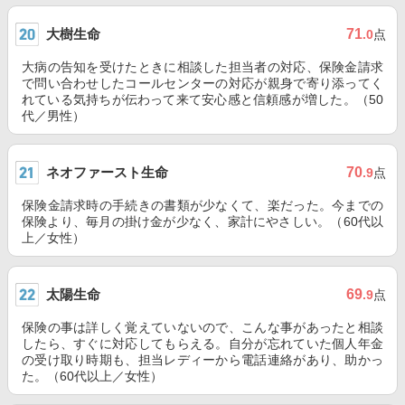
大樹生命
71
.0
点
大病の告知を受けたときに相談した担当者の対応、保険金請求
で問い合わせしたコールセンターの対応が親身で寄り添ってく
れている気持ちが伝わって来て安心感と信頼感が増した。（50
代／男性）
ネオファースト生命
70
.9
点
保険金請求時の手続きの書類が少なくて、楽だった。今までの
保険より、毎月の掛け金が少なく、家計にやさしい。（60代以
上／女性）
太陽生命
69
.9
点
保険の事は詳しく覚えていないので、こんな事があったと相談
したら、すぐに対応してもらえる。自分が忘れていた個人年金
の受け取り時期も、担当レディーから電話連絡があり、助かっ
た。（60代以上／女性）