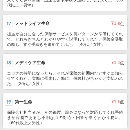
来てくださり簡便・迅速な請求事務を進めていただいた。（60
代以上／男性）
メットライフ生命
71
.6
点
担当が自分に合った保険サービスを何パターンか準備してくれ
て、どれもきちんとわかりやすく説明してくれた。保険金受取
の際も、すぐ手続きを進めてくれた。（40代／女性）
メディケア生命
71
.4
点
コロナの時勢になったら、それが保険の範囲内だとすぐに知ら
せてくれた。実際に罹患した際に、保険料がちゃんと支払われ
た。（30代／女性）
第一生命
71
.1
点
保険会社担当者が、その都度、親身になって対応してくれ手続
きが容易であるし不明な点の対応・回答が早くわかり易い。
（60代以上／男性）