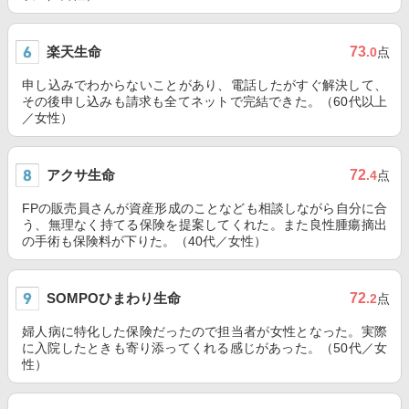
楽天生命
73
.0
点
申し込みでわからないことがあり、電話したがすぐ解決して、
その後申し込みも請求も全てネットで完結できた。（60代以上
／女性）
アクサ生命
72
.4
点
FPの販売員さんが資産形成のことなども相談しながら自分に合
う、無理なく持てる保険を提案してくれた。また良性腫瘍摘出
の手術も保険料が下りた。（40代／女性）
SOMPOひまわり生命
72
.2
点
婦人病に特化した保険だったので担当者が女性となった。実際
に入院したときも寄り添ってくれる感じがあった。（50代／女
性）