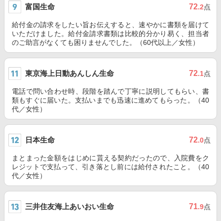
富国生命
72
.2
点
給付金の請求をしたい旨お伝えすると、速やかに書類を届けて
いただけました。給付金請求書類は比較的分かり易く、担当者
のご助言がなくても困りませんでした。（60代以上／女性）
東京海上日動あんしん生命
72
.1
点
電話で問い合わせ時、段階を踏んで丁寧に説明してもらい、書
類もすぐに届いた。支払いまでも迅速に進めてもらった。（40
代／女性）
日本生命
72
.0
点
まとまった金額をはじめに貰える契約だったので、入院費をク
レジットで支払って、引き落とし前には給付されたこと。（40
代／女性）
三井住友海上あいおい生命
71
.9
点