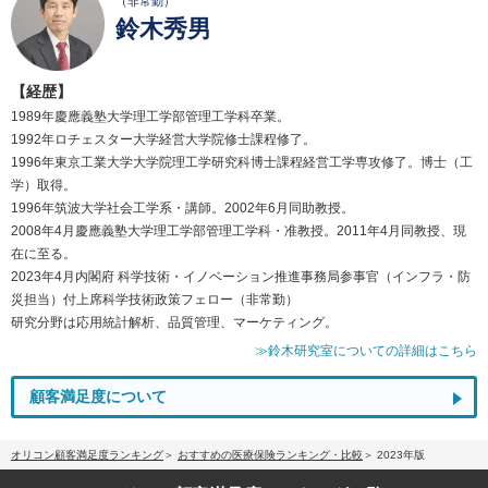
（非常勤）
鈴木秀男
【経歴】
1989年慶應義塾大学理工学部管理工学科卒業。
1992年ロチェスター大学経営大学院修士課程修了。
1996年東京工業大学大学院理工学研究科博士課程経営工学専攻修了。博士（工
学）取得。
1996年筑波大学社会工学系・講師。2002年6月同助教授。
2008年4月慶應義塾大学理工学部管理工学科・准教授。2011年4月同教授、現
在に至る。
2023年4月内閣府 科学技術・イノベーション推進事務局参事官（インフラ・防
災担当）付上席科学技術政策フェロー（非常勤）
研究分野は応用統計解析、品質管理、マーケティング。
≫鈴木研究室についての詳細はこちら
顧客満足度について
オリコン顧客満足度ランキング
おすすめの医療保険ランキング・比較
2023年版