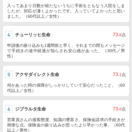
入ってあまり日数が経たないうちに手術をともなう入院をしま
したが、対応が凄くよかったです。入っていてよかったと思い
ました。（60代以上／女性）
チューリッヒ生命
73
.6
点
申請後の振り込みも1週間前と早く、それまでの間もメッセージ
で手続きの途中経過が知らされ安心感があった。（30代／男
性）
アクサダイレクト生命
73
.1
点
何かあった時の保障がしっかりしていて安心だったこと。（60
代以上／女性）
ジブラルタ生命
73
.0
点
営業員さんの接客態度、知識の豊富さ。保険金請求の手続きが
簡便な点。保険金の振り込みが思ったより早かった事。（60代
以上／男性）