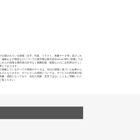
で公開されている情報（文字、写真、イラスト、画像データ等）及びこれ
・編集および構造などについての著作権は株式会社oricon MEに帰属してお
これらの情報を権利者の許可なく無断転載・複製などの二次利用を行うこ
禁じております。
で掲載しているすべての情報やデータは、当社の調査に基づいた結果から
ものとなりますが、サービスへの感想については、サービスの利用者が提
見解・感想となっており、当社の見解・意見ではないことをご理解いただ
ご覧ください。