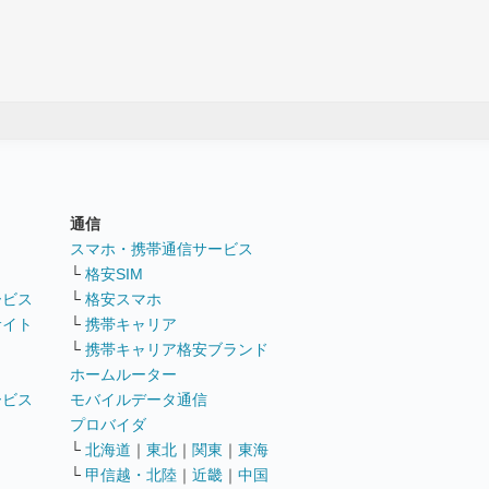
通信
ト
スマホ・携帯通信サービス
└
格安SIM
ービス
└
格安スマホ
サイト
└
携帯キャリア
└
携帯キャリア格安ブランド
ホームルーター
ービス
モバイルデータ通信
ト
プロバイダ
└
北海道
｜
東北
｜
関東
｜
東海
└
甲信越・北陸
｜
近畿
｜
中国