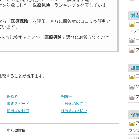
社を対象にした「
医療保険
」ランキングを発表していま
対
から「
医療保険
」を評価。さらに回答者の口コミや評判と
ています。
ラッ
からも比較することで「
医療保険
」選びにお役立てくださ
担
比較することが出来ます。
保険料
明確性
審査スピード
手続きの容易さ
担当者の対応
保険金の支払い
保
ラッ
生活習慣病