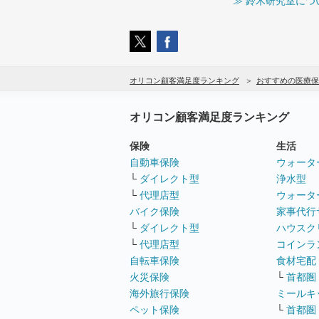
≫ 鈴木研究室につ
オリコン顧客満足度ランキング
おすすめの医療保
オリコン顧客満足度ランキング
保険
生活
自動車保険
ウォータ
└
ダイレクト型
浄水型
└
代理店型
ウォータ
バイク保険
家事代行
└
ダイレクト型
ハウスク
└
代理店型
コインラ
自転車保険
食材宅配
火災保険
└
首都圏
海外旅行保険
ミールキ
ペット保険
└
首都圏