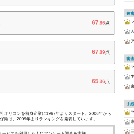
豊
67
社
.86
点
67
.09
点
審
65
.36
点
手
オリコンを前身企業に1967年よりスタート。2006年から
保険は、2009年よりランキングを発表しています。
サービスを利用した
人にアンケート調査を実施。