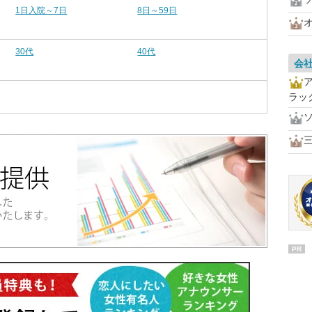
1日入院～7日
8日～59日
30代
40代
会
ラッ
PR