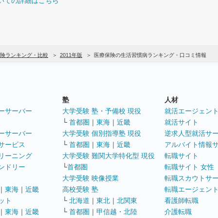
いての詳細はこちら
険ランキング・比較
2011年版
医療保険の生活習慣病ランキング・口コミ情報
塾
人材
ーサーバー
大学受験 塾・予備校 現役
就活エージェン
└
首都圏
｜
東海
｜
近畿
就活サイト
ーサーバー
大学受験 個別指導塾 現役
逆求人型就活サ
サービス
└
首都圏
｜
東海
｜
近畿
アルバイト情報
リーニング
大学受験 難関大学特化型 現役
転職サイト
ンドリー
└
首都圏
転職サイト 女性
大学受験 映像授業
転職スカウトサ
｜
東海
｜
近畿
高校受験 塾
転職エージェン
ット
└
北海道
｜
東北
｜
北関東
看護師転職
｜
東海
｜
近畿
└
首都圏
｜
甲信越・北陸
介護転職