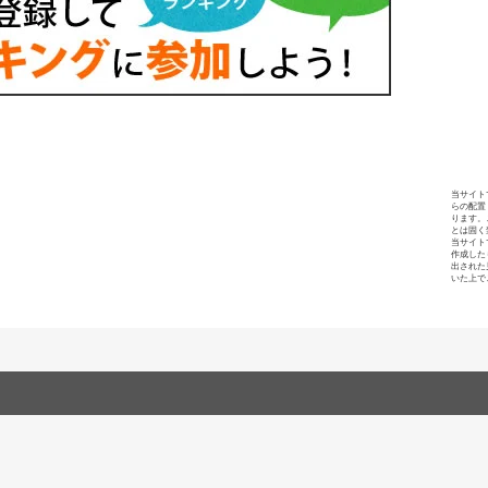
当サイト
らの配置
ります。
とは固く
当サイト
作成した
出された
いた上で