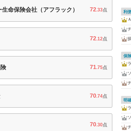
72
ー生命保険会社（アフラック）
.33
点
利
72
.12
点
保
71
保険
.75
点
70
険
.74
点
明
70
.30
点