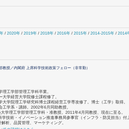
1年
/
2020年
/
2019年
/
2018年
/
2016年
/
2015年
/
2014-2015年
/
201
部教授／内閣府 上席科学技術政策フェロー（非常勤）
大学理工学部管理工学科卒業。
ター大学経営大学院修士課程修了。
大学大学院理工学研究科博士課程経営工学専攻修了。博士（工学）取得。
社会工学系・講師。2002年6月同助教授。
義塾大学理工学部管理工学科・准教授。2011年4月同教授、現在に至る。
府 科学技術・イノベーション推進事務局参事官（インフラ・防災担当）
計解析、品質管理、マーケティング。