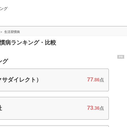
ング
生活習慣病
習慣病ランキング・比較
PR
ング
77
クサダイレクト）
.86
点
73
社
.36
点