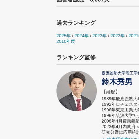
過去ランキング
2025年
/
2024年
/
2023年
/
2022年
/
202
2010年度
ランキング監修
慶應義塾大学理工学
鈴木秀男
【経歴】
1989年慶應義塾
1992年ロチェス
1996年東京工業
1996年筑波大学
2008年4月慶應
2023年4月内閣
研究分野は応用統