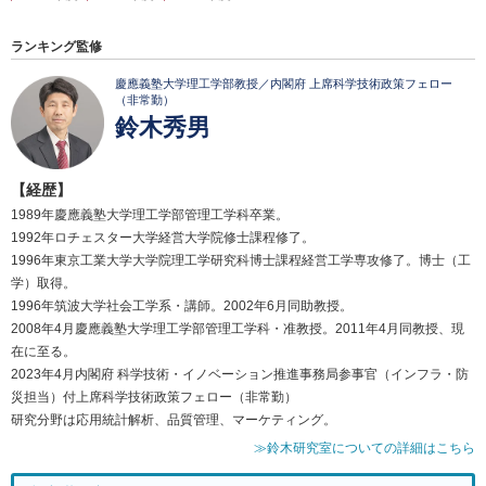
ランキング監修
慶應義塾大学理工学部教授／内閣府 上席科学技術政策フェロー
（非常勤）
鈴木秀男
【経歴】
1989年慶應義塾大学理工学部管理工学科卒業。
1992年ロチェスター大学経営大学院修士課程修了。
1996年東京工業大学大学院理工学研究科博士課程経営工学専攻修了。博士（工
学）取得。
1996年筑波大学社会工学系・講師。2002年6月同助教授。
2008年4月慶應義塾大学理工学部管理工学科・准教授。2011年4月同教授、現
在に至る。
2023年4月内閣府 科学技術・イノベーション推進事務局参事官（インフラ・防
災担当）付上席科学技術政策フェロー（非常勤）
研究分野は応用統計解析、品質管理、マーケティング。
≫鈴木研究室についての詳細はこちら