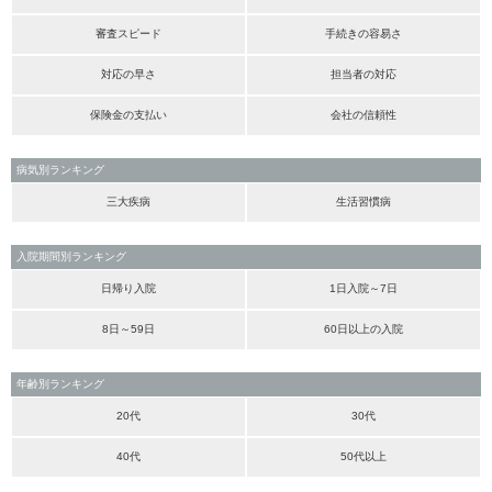
審査スピード
手続きの容易さ
対応の早さ
担当者の対応
保険金の支払い
会社の信頼性
病気別ランキング
三大疾病
生活習慣病
入院期間別ランキング
日帰り入院
1日入院～7日
8日～59日
60日以上の入院
年齢別ランキング
20代
30代
40代
50代以上