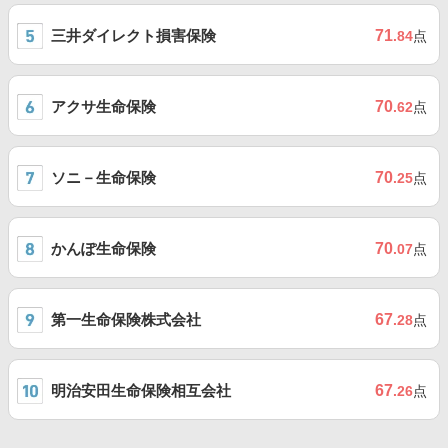
三井ダイレクト損害保険
71
.84
点
アクサ生命保険
70
.62
点
ソニ－生命保険
70
.25
点
かんぽ生命保険
70
.07
点
第一生命保険株式会社
67
.28
点
明治安田生命保険相互会社
67
.26
点