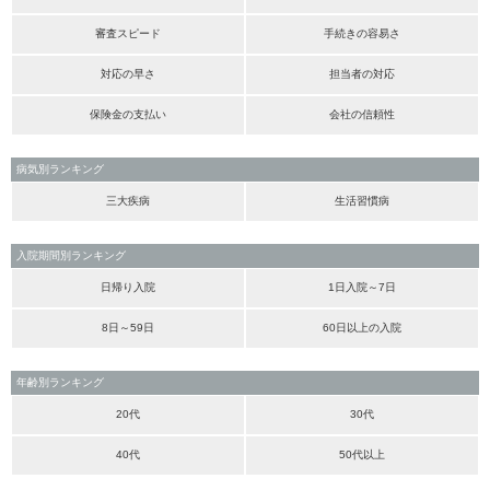
審査スピード
手続きの容易さ
対応の早さ
担当者の対応
保険金の支払い
会社の信頼性
病気別ランキング
三大疾病
生活習慣病
入院期間別ランキング
日帰り入院
1日入院～7日
8日～59日
60日以上の入院
年齢別ランキング
20代
30代
40代
50代以上