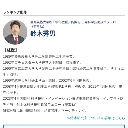
ランキング監修
慶應義塾大学理工学部教授／内閣府 上席科学技術政策フェロー
（非常勤）
鈴木秀男
【経歴】
1989年慶應義塾大学理工学部管理工学科卒業。
1992年ロチェスター大学経営大学院修士課程修了。
1996年東京工業大学大学院理工学研究科博士課程経営工学専攻修了。博士（工
学）取得。
1996年筑波大学社会工学系・講師。2002年6月同助教授。
2008年4月慶應義塾大学理工学部管理工学科・准教授。2011年4月同教授、現
在に至る。
2023年4月内閣府 科学技術・イノベーション推進事務局参事官（インフラ・防
災担当）付上席科学技術政策フェロー（非常勤）
研究分野は応用統計解析、品質管理、マーケティング。
≫鈴木研究室についての詳細はこちら