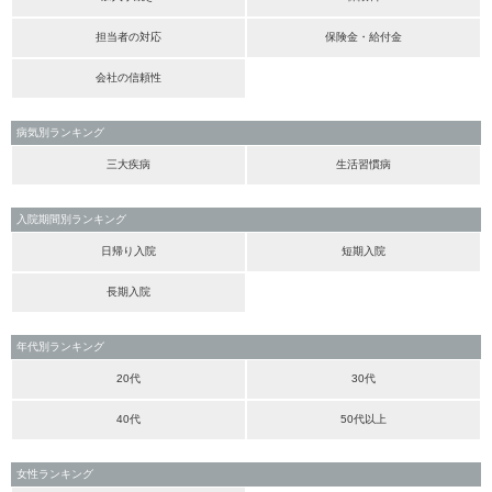
担当者の対応
保険金・給付金
会社の信頼性
病気別ランキング
三大疾病
生活習慣病
入院期間別ランキング
日帰り入院
短期入院
長期入院
年代別ランキング
20代
30代
40代
50代以上
女性ランキング