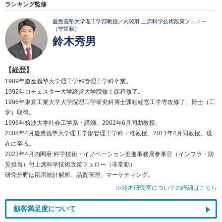
ランキング監修
慶應義塾大学理工学部教授／内閣府 上席科学技術政策フェロー
（非常勤）
鈴木秀男
【経歴】
1989年慶應義塾大学理工学部管理工学科卒業。
1992年ロチェスター大学経営大学院修士課程修了。
1996年東京工業大学大学院理工学研究科博士課程経営工学専攻修了。博士（工
学）取得。
1996年筑波大学社会工学系・講師。2002年6月同助教授。
2008年4月慶應義塾大学理工学部管理工学科・准教授。2011年4月同教授、現
在に至る。
2023年4月内閣府 科学技術・イノベーション推進事務局参事官（インフラ・防
災担当）付上席科学技術政策フェロー（非常勤）
研究分野は応用統計解析、品質管理、マーケティング。
≫鈴木研究室についての詳細はこちら
顧客満足度について