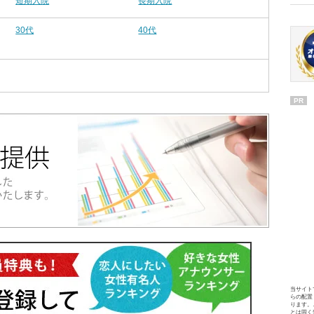
短期入院
長期入院
30代
40代
PR
当サイト
らの配置
ります。
とは固く