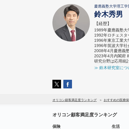
慶應義塾大学理工学
鈴木秀男
【経歴】
1989年慶應義塾
1992年ロチェス
1996年東京工業
1996年筑波大学
2008年4月慶應
2023年4月内閣
研究分野は応用統
≫ 鈴木研究室につ
オリコン顧客満足度ランキング
おすすめの医療保
オリコン顧客満足度ランキング
保険
生活