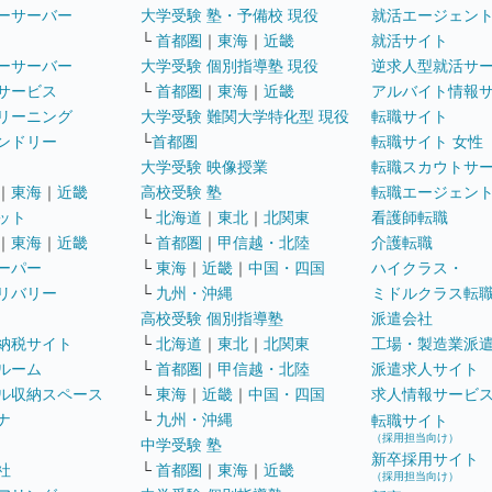
ーサーバー
大学受験 塾・予備校 現役
就活エージェン
└
首都圏
｜
東海
｜
近畿
就活サイト
ーサーバー
大学受験 個別指導塾 現役
逆求人型就活サ
サービス
└
首都圏
｜
東海
｜
近畿
アルバイト情報
リーニング
大学受験 難関大学特化型 現役
転職サイト
ンドリー
└
首都圏
転職サイト 女性
大学受験 映像授業
転職スカウトサ
｜
東海
｜
近畿
高校受験 塾
転職エージェン
ット
└
北海道
｜
東北
｜
北関東
看護師転職
｜
東海
｜
近畿
└
首都圏
｜
甲信越・北陸
介護転職
ーパー
└
東海
｜
近畿
｜
中国・四国
ハイクラス・
リバリー
└
九州・沖縄
ミドルクラス転
高校受験 個別指導塾
派遣会社
納税サイト
└
北海道
｜
東北
｜
北関東
工場・製造業派
ルーム
└
首都圏
｜
甲信越・北陸
派遣求人サイト
ル収納スペース
└
東海
｜
近畿
｜
中国・四国
求人情報サービ
ナ
└
九州・沖縄
転職サイト
（採用担当向け）
中学受験 塾
新卒採用サイト
社
└
首都圏
｜
東海
｜
近畿
（採用担当向け）