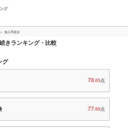
ング
加入手続き
手続きランキング・比較
ング
78
.65
点
77
険
.60
点