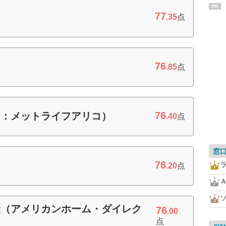
PR
77
.35
点
76
.85
点
76
旧：メットライフアリコ）
.40
点
窓
76
.20
点
険（アメリカンホーム・ダイレク
76
.00
点