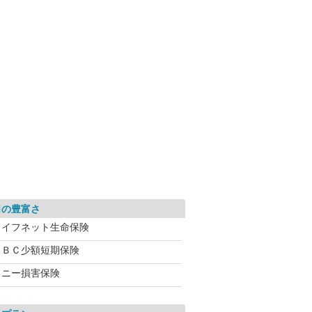
口の豊富さ
ライフネット生命保険
ＡＢＣ少額短期保険
ソニー損害保険