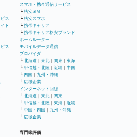
ト
スマホ・携帯通信サービス
└
格安SIM
ービス
└
格安スマホ
サイト
└
携帯キャリア
└
携帯キャリア格安ブランド
ホームルーター
ービス
モバイルデータ通信
ト
プロバイダ
└
北海道
｜
東北
｜
関東
｜
東海
└
甲信越・北陸
｜
近畿
｜
中国
└
四国
｜
九州・沖縄
職
└
広域企業
インターネット回線
遣
└
北海道
｜
東北
｜
関東
└
甲信越・北陸
｜
東海
｜
近畿
ス
└
中国・四国
｜
九州・沖縄
└
広域企業
専門家評価