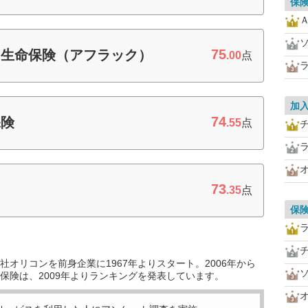
保
75
ー生命保険（アフラック）
.00
点
加
74
保険
.55
点
73
.35
点
保
オリコンを前身企業に1967年よりスタート。2006年から
保険は、2009年よりランキングを発表しています。