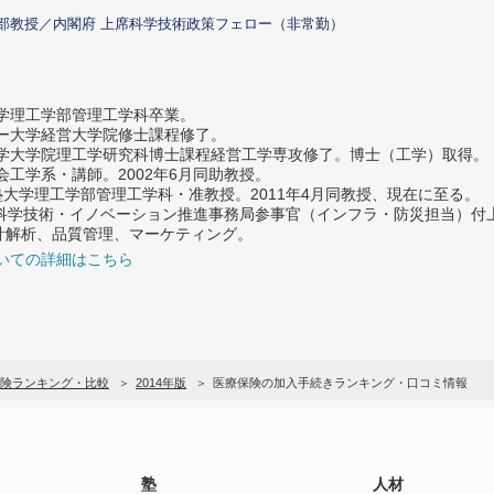
部教授／内閣府 上席科学技術政策フェロー（非常勤）
大学理工学部管理工学科卒業。
ター大学経営大学院修士課程修了。
大学大学院理工学研究科博士課程経営工学専攻修了。博士（工学）取得。
社会工学系・講師。2002年6月同助教授。
義塾大学理工学部管理工学科・准教授。2011年4月同教授、現在に至る。
府 科学技術・イノベーション推進事務局参事官（インフラ・防災担当）
計解析、品質管理、マーケティング。
いての詳細はこちら
険ランキング・比較
2014年版
医療保険の加入手続きランキング・口コミ情報
塾
人材