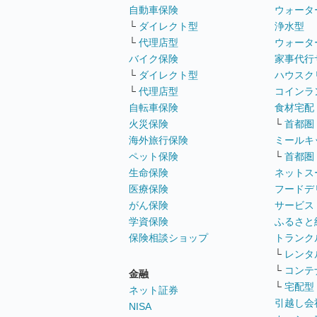
自動車保険
ウォータ
└
ダイレクト型
浄水型
└
代理店型
ウォータ
バイク保険
家事代行
└
ダイレクト型
ハウスク
└
代理店型
コインラ
自転車保険
食材宅配
火災保険
└
首都圏
海外旅行保険
ミールキ
ペット保険
└
首都圏
生命保険
ネットス
医療保険
フードデ
がん保険
サービス
学資保険
ふるさと
保険相談ショップ
トランク
└
レンタ
└
コンテ
金融
└
宅配型
ネット証券
引越し会
NISA