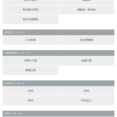
担当者の対応
保険金・給付金
会社の信頼性
病気別ランキング
三大疾病
生活習慣病
入院期間別ランキング
日帰り入院
短期入院
長期入院
年代別ランキング
20代
30代
40代
50代以上
女性ランキング