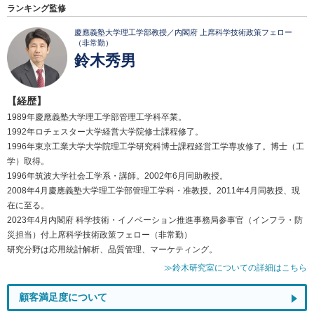
ランキング監修
慶應義塾大学理工学部教授／内閣府 上席科学技術政策フェロー
（非常勤）
鈴木秀男
【経歴】
1989年慶應義塾大学理工学部管理工学科卒業。
1992年ロチェスター大学経営大学院修士課程修了。
1996年東京工業大学大学院理工学研究科博士課程経営工学専攻修了。博士（工
学）取得。
1996年筑波大学社会工学系・講師。2002年6月同助教授。
2008年4月慶應義塾大学理工学部管理工学科・准教授。2011年4月同教授、現
在に至る。
2023年4月内閣府 科学技術・イノベーション推進事務局参事官（インフラ・防
災担当）付上席科学技術政策フェロー（非常勤）
研究分野は応用統計解析、品質管理、マーケティング。
≫鈴木研究室についての詳細はこちら
顧客満足度について