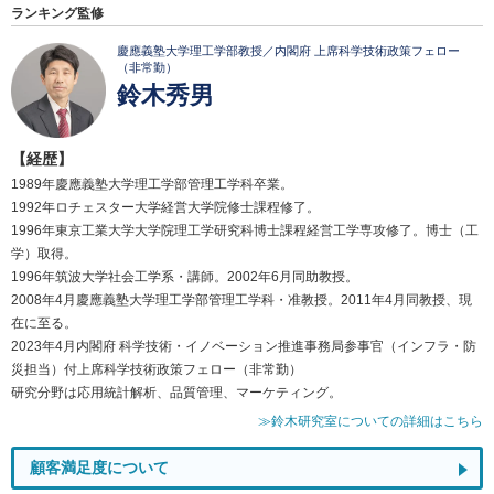
ランキング監修
慶應義塾大学理工学部教授／内閣府 上席科学技術政策フェロー
（非常勤）
鈴木秀男
【経歴】
1989年慶應義塾大学理工学部管理工学科卒業。
1992年ロチェスター大学経営大学院修士課程修了。
1996年東京工業大学大学院理工学研究科博士課程経営工学専攻修了。博士（工
学）取得。
1996年筑波大学社会工学系・講師。2002年6月同助教授。
2008年4月慶應義塾大学理工学部管理工学科・准教授。2011年4月同教授、現
在に至る。
2023年4月内閣府 科学技術・イノベーション推進事務局参事官（インフラ・防
災担当）付上席科学技術政策フェロー（非常勤）
研究分野は応用統計解析、品質管理、マーケティング。
≫鈴木研究室についての詳細はこちら
顧客満足度について