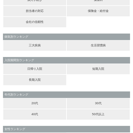
担当者の対応
保険金・給付金
会社の信頼性
病気別ランキング
三大疾病
生活習慣病
入院期間別ランキング
日帰り入院
短期入院
長期入院
年代別ランキング
20代
30代
40代
50代以上
女性ランキング