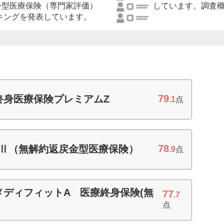
身型医療保険（専門家評価）
しています。調査
ンキングを発表しています。
79
終身医療保険プレミアムZ
.1
点
78
療Ⅱ（無解約返戻金型医療保険）
.9
点
ディフィットA 医療終身保険(無
77
.7
点