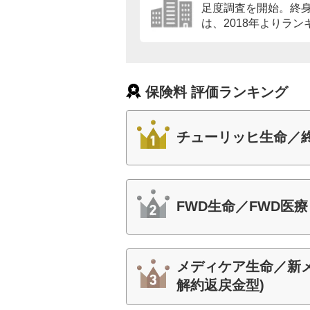
足度調査を開始。終
は、2018年よりラ
保険料 評価ランキング
チューリッヒ生命／
FWD生命／FWD医
メディケア生命／新メ
解約返戻金型)