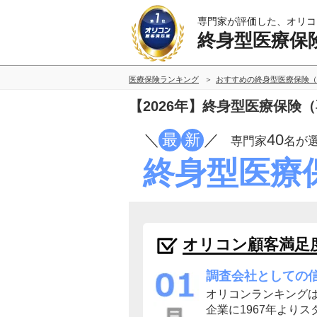
専門家が評価した、オリコ
終身型医療保
医療保険ランキング
おすすめの終身型医療保険（
【2026年】終身型医療保険
／
最
新
／
40
専門家
名が
終身型医療
オリコン顧客満足
調査会社としての
オリコンランキング
企業に1967年よりス