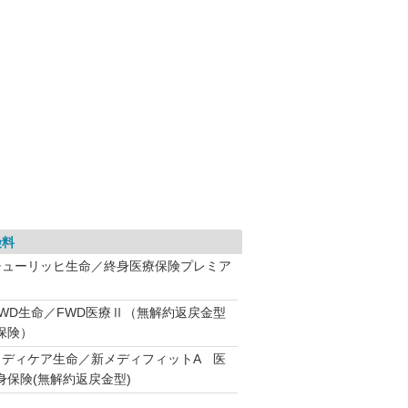
険料
チューリッヒ生命／終身医療保険プレミア
FWD生命／FWD医療Ⅱ（無解約返戻金型
保険）
メディケア生命／新メディフィットA 医
身保険(無解約返戻金型)