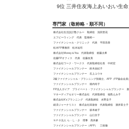
9位 三井住友海上あいおい生命／&
専門家（敬称略・順不同）
株式会社生活設計塾クルー 取締役 浅田里花
エフピーウィング 代表 監物裕一
ファイナンシャル・クリニック 代表 平田浩章
松木FP事務所 松木祐司
株式会社Money＆You 代表取締役 頼藤太希
佐藤FPオフィス 代表 佐藤友美
株式会社ワーク・ワークス 代表取締役社長 中村宏
ファイナンシャルプランナー 鈴木由紀子
ファイナンシャルプランナー 石上ユウキ
2級ファイナンシャル・プランニング技能士、AFP（FP協会会
ファイナンシャルプランナー 堀内玲子
FP法人ガイア プライベート・ファイナンシャルプランナー 
マネーディアセオリー株式会社 代表取締役 福島えみ子
株式会社K'sプランニング 代表取締役 水野圭子
経済ジャーナリスト 株式会社回遊舎 代表取締役 酒井富士子
ファイナンシャルプランナー 坂本綾子
ファイナンシャルプランナー 山口京子
ＮＰＯ法人 ら・し・さ 理事 髙井豪
ファイナンシャルプランナー（AFP） 三枝徹