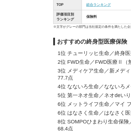
TOP
総合ランキング
評価項目別
保険料
ランキング
※文字がグレーの部門は当社規定の条件を満たした企
おすすめの終身型医療保険
1位 チューリッヒ生命／終身医療
2位 FWD生命／FWD医療Ⅱ（
3位 メディケア生命／新メディ
77.7点
4位 なないろ生命／なないろメデ
5位 第一ネオ生命／ネオdeいりょ
6位 メットライフ生命／マイ フ
6位 はなさく生命／はなさく医療
8位 SOMPOひまわり生命保
68.4点