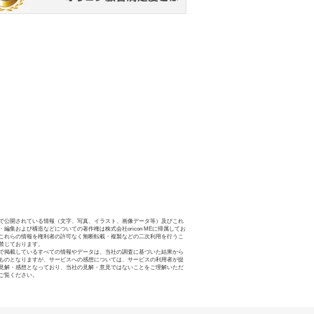
で公開されている情報（文字、写真、イラスト、画像データ等）及びこれ
・編集および構造などについての著作権は株式会社oricon MEに帰属してお
これらの情報を権利者の許可なく無断転載・複製などの二次利用を行うこ
禁じております。
で掲載しているすべての情報やデータは、当社の調査に基づいた結果から
ものとなりますが、サービスへの感想については、サービスの利用者が提
見解・感想となっており、当社の見解・意見ではないことをご理解いただ
ご覧ください。