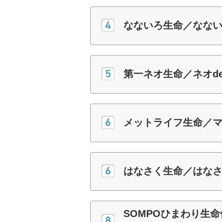
なないろ生命／なな
第一ネオ生命／ネオd
メットライフ生命／マ
はなさく生命／はな
SOMPOひまわり生