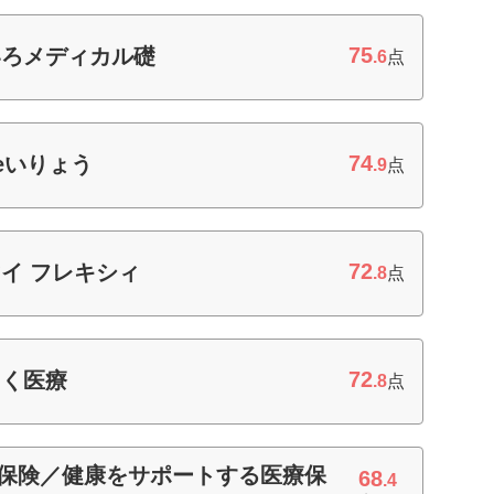
75
いろメディカル礎
.6
点
74
eいりょう
.9
点
72
イ フレキシィ
.8
点
72
さく医療
.8
点
命保険／健康をサポートする医療保
68
.4