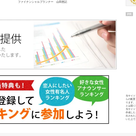
ファイナンシャルプランナー 山田悠記
PR
当サイト
らの配置
ります。
とは固く
当サイト
作成した
出された
いた上で