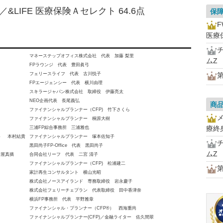
LIFE 医療保険Ａセレクト 64.6点
保
医療
マネーステップオフィス株式会社 代表 加藤 梨里
ムZ
FPラウンジ 代表 豊田眞弓
フェリースライフ 代表 古川悦子
FPエージェンシー 代表 横川由理
スキラージャパン株式会社 取締役 伊藤亮太
NEO企画代表 長尾義弘
商
ファイナンシャルプランナー（CFP) 竹下さくら
ファイナンシャルプランナー 桐原大樹
療終
三浦FP綜合事務所 三浦雅也
員） 本村結貴
ファイナンシャルプランナー 塚本佐知子
黒田尚子FP-Office 代表 黒田尚子
ムZ
新屋真摘
合同会社リーフ 代表 二宮 清子
ファイナンシャルプランナー（CFP) 松浦建二
家計再生コンサルタント 横山光昭
株式会社ノースアイランド 専務取締役 岩永慶子
株式会社フェリーチェプラン 代表取締役 田中香津奈
横浜FP事務所 代表 平野雅章
ファイナンシャル・プランナー（CFP®） 西海重尚
ファイナンシャルプランナー(CFP)／金融ライター 佐久間翠