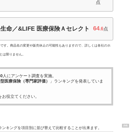
点
64
命／&LIFE 医療保険Ａセレクト
.6
点
ものです。商品名の変更や販売休止の可能性もありますので、詳しくは各社のホ
とは限りません。
40
人にアンケート調査を実施。
身型医療保険（専門家評価）
」ランキングを発表していま
をお役立てください。
PR
ランキングを項目別に並び替えて比較することが出来ます。