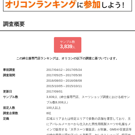
調査概要
サンプル数
3,839
人
この紳士服専門店ランキングは、オリコンの以下の調査に基づいています。
事前調査
2017/04/12～2017/05/24
調査期間
2017/05/25～2017/05/30
2016/08/03～2016/08/08
2015/10/05～2015/10/11
更新日
2017/09/01
サンプル数
3,839人（紳士服専門店、スーツショップ調査における総サン
プル数8,008人）
規定人数
100人以上
調査企業数
8社
定義
広域エリアまたは特定エリアで多数の店舗を運営しており、主
にアパレルメーカーから仕入れた男性用既製スーツや礼服をメ
インで販売する「大手スーツ量販店」が対象。GMSや百貨店等
の紳士服売り場やアパレル衣料店、セレクトショップ、特定サ