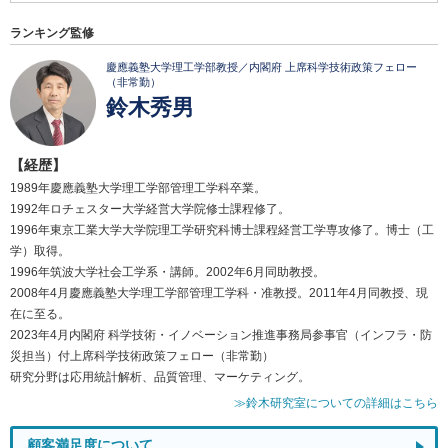
ランキング監修
慶應義塾大学理工学部教授／内閣府 上席科学技術政策フェロー
（非常勤）
鈴木秀男
【経歴】
1989年慶應義塾大学理工学部管理工学科卒業。
1992年ロチェスター大学経営大学院修士課程修了。
1996年東京工業大学大学院理工学研究科博士課程経営工学専攻修了。博士（工
学）取得。
1996年筑波大学社会工学系・講師。2002年6月同助教授。
2008年4月慶應義塾大学理工学部管理工学科・准教授。2011年4月同教授、現
在に至る。
2023年4月内閣府 科学技術・イノベーション推進事務局参事官（インフラ・防
災担当）付上席科学技術政策フェロー（非常勤）
研究分野は応用統計解析、品質管理、マーケティング。
≫鈴木研究室についての詳細はこちら
顧客満足度について