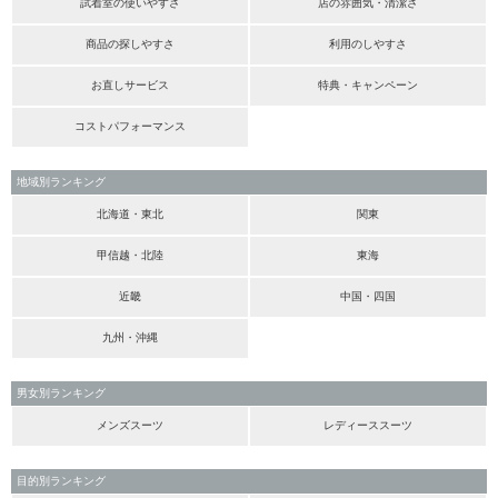
試着室の使いやすさ
店の雰囲気・清潔さ
商品の探しやすさ
利用のしやすさ
お直しサービス
特典・キャンペーン
コストパフォーマンス
地域別ランキング
北海道・東北
関東
甲信越・北陸
東海
近畿
中国・四国
九州・沖縄
男女別ランキング
メンズスーツ
レディーススーツ
目的別ランキング