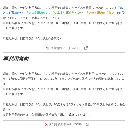
調査企業のサービス利用者に、「どの程度その企業のサービスを推奨したいか」について「
A:
とても薦めたい
」「
B:まあ薦めたい
」「
C:あまり薦めたくない
」「
D:全く薦めたくない
」の4段
階で評価をしてもらい比率を算出しています。
※10段階聴取については、A=9-10回答、B=6-8回答、C=3-5回答、D=1-2回答として割合を算
出しております。
商標対象は、回答者数が100人以上の企業です。
推奨意向データ（PDF）
再利用意向
調査企業のサービス利用者に、「どの程度その企業のサービスを再利用したいか」について10
点～1点の10段階で評価してもらい、10点～6点のいずれかを回答した人の割合を算出していま
す。
※10段階聴取については、A=9-10回答、B=6-8回答、C=3-5回答、D=1-2回答として割合を算
出しております。
商標対象は、回答者数が100人以上で、10点または9点とした回答者が20％以上を占めている企
業です。
※再利用意向の％は、各選択肢の回答者数を用いて算出しています。
再利用意向データ（PDF）