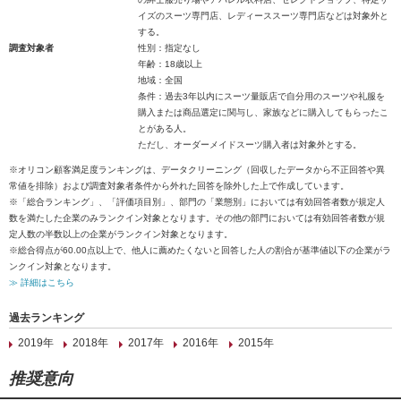
イズのスーツ専門店、レディーススーツ専門店などは対象外と
する。
調査対象者
性別：指定なし
年齢：18歳以上
地域：全国
条件：過去3年以内にスーツ量販店で自分用のスーツや礼服を
購入または商品選定に関与し、家族などに購入してもらったこ
とがある人。
ただし、オーダーメイドスーツ購入者は対象外とする。
※オリコン顧客満足度ランキングは、データクリーニング（回収したデータから不正回答や異
常値を排除）および調査対象者条件から外れた回答を除外した上で作成しています。
※「総合ランキング」、「評価項目別」、部門の「業態別」においては有効回答者数が規定人
数を満たした企業のみランクイン対象となります。その他の部門においては有効回答者数が規
定人数の半数以上の企業がランクイン対象となります。
※総合得点が60.00点以上で、他人に薦めたくないと回答した人の割合が基準値以下の企業がラ
ンクイン対象となります。
≫ 詳細はこちら
過去ランキング
2019年
2018年
2017年
2016年
2015年
推奨意向