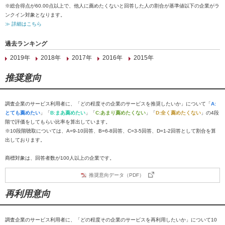
※総合得点が60.00点以上で、他人に薦めたくないと回答した人の割合が基準値以下の企業がラ
ンクイン対象となります。
≫ 詳細はこちら
過去ランキング
2019年
2018年
2017年
2016年
2015年
推奨意向
調査企業のサービス利用者に、「どの程度その企業のサービスを推奨したいか」について「
A:
とても薦めたい
」「
B:まあ薦めたい
」「
C:あまり薦めたくない
」「
D:全く薦めたくない
」の4段
階で評価をしてもらい比率を算出しています。
※10段階聴取については、A=9-10回答、B=6-8回答、C=3-5回答、D=1-2回答として割合を算
出しております。
商標対象は、回答者数が100人以上の企業です。
推奨意向データ（PDF）
再利用意向
調査企業のサービス利用者に、「どの程度その企業のサービスを再利用したいか」について10