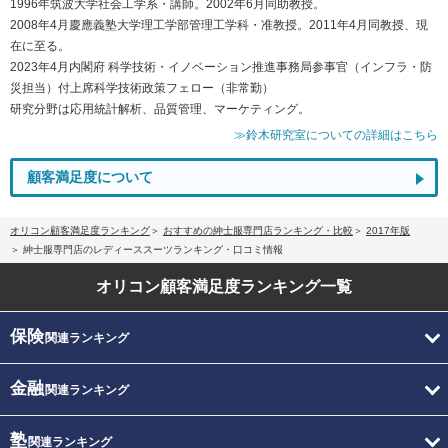
1996年筑波大学社会工学系・講師。2002年6月同助教授。
2008年4月慶應義塾大学理工学部管理工学科・准教授。2011年4月同教授、現
在に至る。
2023年4月内閣府 科学技術・イノベーション推進事務局参事官（インフラ・防
災担当）付上席科学技術政策フェロー（非常勤）
研究分野は応用統計解析、品質管理、マーケティング。
≫鈴木研究室についての詳細はこちら
顧客満足度について
オリコン顧客満足度ランキング
おすすめの紳士服専門店ランキング・比較
2017年版
紳士服専門店のレディーススーツランキング・口コミ情報
オリコン顧客満足度
ランキング一覧
保険
関連ランキング
金融
関連ランキング
塾
関連ランキング