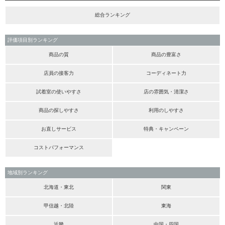
総合ランキング
評価項目別ランキング
商品の質
商品の豊富さ
店員の接客力
コーディネート力
試着室の使いやすさ
店の雰囲気・清潔さ
商品の探しやすさ
利用のしやすさ
お直しサービス
特典・キャンペーン
コストパフォーマンス
地域別ランキング
北海道・東北
関東
甲信越・北陸
東海
近畿
中国・四国