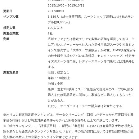
2015/10/05～2015/10/11
更新日
2017/09/01
サンプル数
3,839人（紳士服専門店、スーツショップ調査における総サン
プル数8,008人）
規定人数
100人以上
調査企業数
8社
定義
広域エリアまたは特定エリアで多数の店舗を運営しており、主
にアパレルメーカーから仕入れた男性用既製スーツや礼服をメ
インで販売する「大手スーツ量販店」が対象。GMSや百貨店等
の紳士服売り場やアパレル衣料店、セレクトショップ、特定サ
イズのスーツ専門店、レディーススーツ専門店などは対象外と
する。
調査対象者
性別：指定なし
年齢：18歳以上
地域：全国
条件：過去3年以内にスーツ量販店で自分用のスーツや礼服を
購入または商品選定に関与し、家族などに購入してもらったこ
とがある人。
ただし、オーダーメイドスーツ購入者は対象外とする。
※オリコン顧客満足度ランキングは、データクリーニング（回収したデータから不正回答や異
常値を排除）および調査対象者条件から外れた回答を除外した上で作成しています。
※「総合ランキング」、「評価項目別」、部門の「業態別」においては有効回答者数が規定人
数を満たした企業のみランクイン対象となります。その他の部門においては有効回答者数が規
定人数の半数以上の企業がランクイン対象となります。