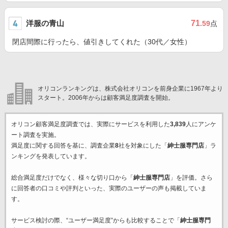
洋服の青山
71
.59
点
閉店間際に行ったら、値引きしてくれた（30代／女性）
オリコンランキングは、株式会社オリコンを前身企業に1967年より
スタート。2006年からは顧客満足度調査を開始。
オリコン顧客満足度調査では、実際にサービスを利用した
3,839
人にアンケ
ート調査を実施。
満足度に関する回答を基に、調査企業
8
社を対象にした「
紳士服専門店
」ラ
ンキングを発表しています。
総合満足度だけでなく、様々な切り口から「
紳士服専門店
」を評価。さら
に回答者の口コミや評判といった、実際のユーザーの声も掲載していま
す。
サービス検討の際、“ユーザー満足度”からも比較することで「
紳士服専門