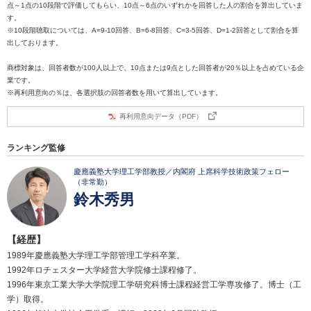
点～1点の10段階で評価してもらい、10点～6点のいずれかを回答した人の割合を算出していま
す。
※10段階聴取については、A=9-10回答、B=6-8回答、C=3-5回答、D=1-2回答として割合を算
出しております。
商標対象は、回答者数が100人以上で、10点または9点とした回答者が20％以上を占めている企
業です。
※再利用意向の％は、各選択肢の回答者数を用いて算出しています。
再利用意向データ（PDF）
ランキング監修
慶應義塾大学理工学部教授／内閣府 上席科学技術政策フェロー
（非常勤）
鈴木秀男
【経歴】
1989年慶應義塾大学理工学部管理工学科卒業。
1992年ロチェスター大学経営大学院修士課程修了。
1996年東京工業大学大学院理工学研究科博士課程経営工学専攻修了。博士（工
学）取得。