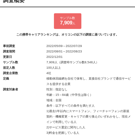
調査概要
サンプル数
7,909
人
この携帯キャリアランキングは、オリコンの以下の調査に基づいています。
事前調査
2022/05/09～2022/07/29
調査期間
2022/08/01～2022/08/23
更新日
2022/12/01
サンプル数
7,909人（調査時サンプル数8,548人）
規定人数
100人以上
調査企業数
4社
定義
移動体回線網を自社で保有し、直接自社ブランドで通信サービ
スを提供する企業
調査対象者
性別：指定なし
年齢：15～84歳（中学生は除く）
地域：全国
条件：以下すべての条件を満たす人
1)過去1年以内にスマートフォン、フィーチャーフォンの新規
契約・機種変更・キャリアの乗り換えのいずれかをし、現在メ
インで利用している人
2)サービス選定に関与した人
3)料金を把握している人