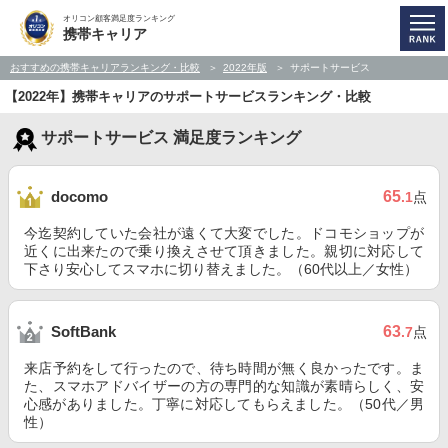
オリコン顧客満足度ランキング
携帯キャリア
おすすめの携帯キャリアランキング・比較
2022年版
サポートサービス
【2022年】携帯キャリアのサポートサービスランキング・比較
サポートサービス 満足度ランキング
65
docomo
.1
点
今迄契約していた会社が遠くて大変でした。ドコモショップが
近くに出来たので乗り換えさせて頂きました。親切に対応して
下さり安心してスマホに切り替えました。（60代以上／女性）
63
SoftBank
.7
点
来店予約をして行ったので、待ち時間が無く良かったです。ま
た、スマホアドバイザーの方の専門的な知識が素晴らしく、安
心感がありました。丁寧に対応してもらえました。（50代／男
性）