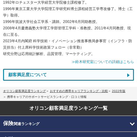
1992年ロチェスター大学経営大学院修士課程修了。
1996年東京工業大学大学院理工学研究科博士課程経営工学専攻修了。博士（工
学）取得。
1996年筑波大学社会工学系・講師。2002年6月同助教授。
2008年4月慶應義塾大学理工学部管理工学科・准教授。2011年4月同教授、現
在に至る。
2023年4月内閣府 科学技術・イノベーション推進事務局参事官（インフラ・防
災担当）付上席科学技術政策フェロー（非常勤）
研究分野は応用統計解析、品質管理、マーケティング。
≫鈴木研究室についての詳細はこちら
顧客満足度について
オリコン顧客満足度ランキング
おすすめの携帯キャリアランキング・比較
2022年版
携帯キャリアのサポートサービスランキング・口コミ情報
オリコン顧客満足度
ランキング一覧
保険
関連ランキング