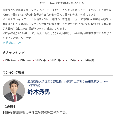
ただし、法人での利用は対象外とする
※オリコン顧客満足度ランキングは、データクリーニング（回収したデータから不正回答や異
常値を排除）および調査対象者条件から外れた回答を除外した上で作成しています。
※「総合ランキング」、「評価項目別」、部門の「業態別」においては有効回答者数が規定人
数を満たした企業のみランクイン対象となります。その他の部門においては有効回答者数が規
定人数の半数以上の企業がランクイン対象となります。
※総合得点が60.0点以上で、他人に薦めたくないと回答した人の割合が基準値以下の企業がラ
ンクイン対象となります。
≫ 詳細はこちら
過去ランキング
2024年
2023年
2022年
2021年
2015年
2014年度
ランキング監修
慶應義塾大学理工学部教授／内閣府 上席科学技術政策フェロー
（非常勤）
鈴木秀男
【経歴】
1989年慶應義塾大学理工学部管理工学科卒業。