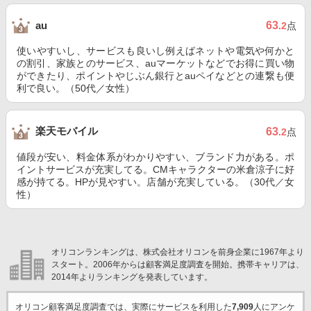
63
au
.2
点
使いやすいし、サービスも良いし例えばネットや電気や何かと
の割引、家族とのサービス、auマーケットなどでお得に買い物
ができたり、ポイントやじぶん銀行とauペイなどとの連繋も便
利で良い。（50代／女性）
楽天モバイル
63
.2
点
値段が安い、料金体系がわかりやすい、ブランド力がある。ポ
イントサービスが充実してる。CMキャラクターの米倉涼子に好
感が持てる。HPが見やすい。店舗が充実している。（30代／女
性）
オリコンランキングは、株式会社オリコンを前身企業に1967年より
スタート。2006年からは顧客満足度調査を開始。携帯キャリアは、
2014年よりランキングを発表しています。
オリコン顧客満足度調査では、実際にサービスを利用した
7,909
人にアンケ