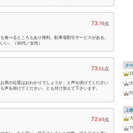
73
.79
点
物も食べるところもあり便利。駐車場割引サービスがある。
いい。（30代／女性）
チ
73
.51
点
1
「お席の位置はおわかりでしょうか」と声を掛けてください
でも声を掛けてください、とも付け加えて下さいます。
上
72
.64
点