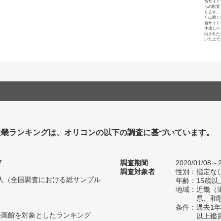
当サイト
らの配置
ります。
とは固く
当サイト
作成した
出された
いた上で
近畿ランキングは、オリコンの以下の調査に基づいています。
7
調査期間
2020/01/08～2
調査対象者
性別：指定な
19人（全国調査における総サンプル
年齢：15歳以
地域：近畿（
県、和
条件：過去1年
映画館を対象としたランキング
以上鑑