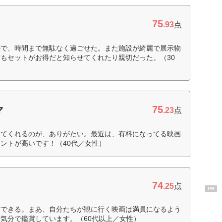
75
.93
点
ので、時間まで無駄なく過ごせた。また施設が綺麗で展示物
もセットがお得だと知らせてくれたり親切だった。（30
75
マ
.23
点
してくれるのが、ありがたい。最近は、有料になってる映画
ントが高いです！（40代／女性）
74
.25
点
PR
賞できる。まあ、自分たちが観に行く映画は満員になるよう
気分で鑑賞しています。（60代以上／女性）