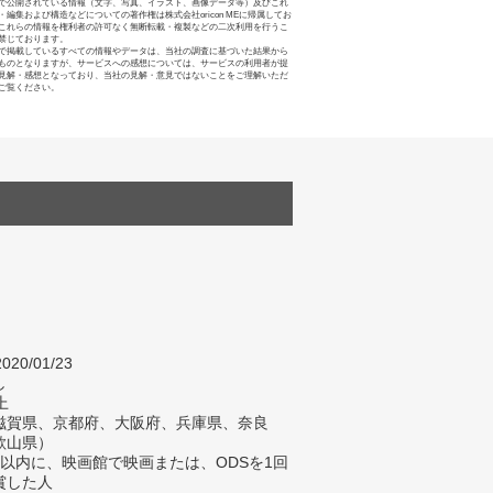
で公開されている情報（文字、写真、イラスト、画像データ等）及びこれ
・編集および構造などについての著作権は株式会社oricon MEに帰属してお
これらの情報を権利者の許可なく無断転載・複製などの二次利用を行うこ
禁じております。
で掲載しているすべての情報やデータは、当社の調査に基づいた結果から
ものとなりますが、サービスへの感想については、サービスの利用者が提
見解・感想となっており、当社の見解・意見ではないことをご理解いただ
ご覧ください。
020/01/23
し
上
滋賀県、京都府、大阪府、兵庫県、奈良
歌山県）
以内に、映画館で映画または、ODSを1回
賞した人