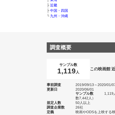
近畿
中国・四国
九州・沖縄
調査概要
サンプル数
この映画館 
1,119
人
事前調査
2019/09/13～2020/01/0
更新日
2020/06/01
サンプル数
1,1
数7,442人）
規定人数
50人以上
調査企業数
26社
定義
映画やODSを上映する