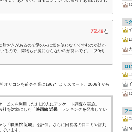
いやすい。あと安い。目玉コンテンツの飾ってあるのも楽し
1
ス
72
.49
点
1
に肘おきがあるので隣の人に気を使わなくてすむのが助か
いるので、荷物も邪魔にならないのが良いです。（30代
ロ
オリコンを前身企業に1967年よりスタート。2006年から
1
サービスを利用した
1,119
人にアンケート調査を実施。
26
社を対象にした「
映画館 近畿
」ランキングを発表してい
フ
から「
映画館 近畿
」を評価。さらに回答者の口コミや評判
M
しています。