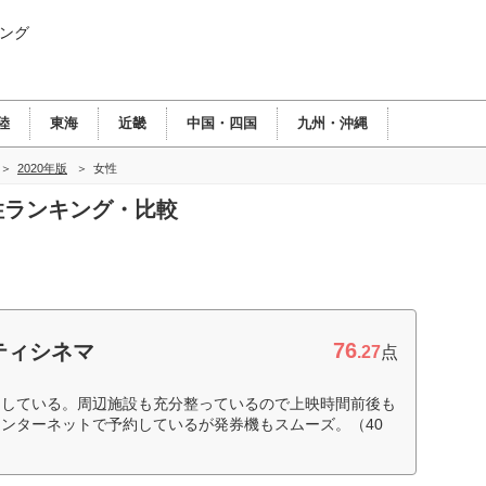
ング
陸
東海
近畿
中国・四国
九州・沖縄
2020年版
女性
女性ランキング・比較
76
ティシネマ
.27
点
用している。周辺施設も充分整っているので上映時間前後も
ンターネットで予約しているが発券機もスムーズ。（40