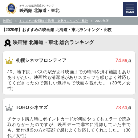
オリコン顧客満足度ランキング
映画館 北海道・東北
映画館
おすすめの映画館 北海道・東北ランキング・比較
2020年版
【2020年】おすすめの映画館 北海道・東北ランキング・比較
映画館 北海道・東北 総合ランキング
札幌シネマフロンティア
74
.55
点
JR、地下鉄、バスの駅があり映画までの時間を潰す施設もあり
ありがたい。映画館も清潔感がありスタッフも感じよく対応し
てくださったので楽しい気持ちで映画を観れた。（30代／女
性）
TOHOシネマズ
73
.63
点
チケット購入時にポイントカードが何回やってもエラーで読み
取れなかったのですが、映画デーで非常に混雑していた中で
も、受付担当の方が笑顔で感じよく対応してくれました。（30
代／女性）