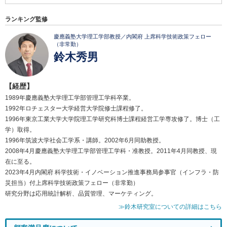
ランキング監修
慶應義塾大学理工学部教授／内閣府 上席科学技術政策フェロー
（非常勤）
鈴木秀男
【経歴】
1989年慶應義塾大学理工学部管理工学科卒業。
1992年ロチェスター大学経営大学院修士課程修了。
1996年東京工業大学大学院理工学研究科博士課程経営工学専攻修了。博士（工
学）取得。
1996年筑波大学社会工学系・講師。2002年6月同助教授。
2008年4月慶應義塾大学理工学部管理工学科・准教授。2011年4月同教授、現
在に至る。
2023年4月内閣府 科学技術・イノベーション推進事務局参事官（インフラ・防
災担当）付上席科学技術政策フェロー（非常勤）
研究分野は応用統計解析、品質管理、マーケティング。
≫鈴木研究室についての詳細はこちら