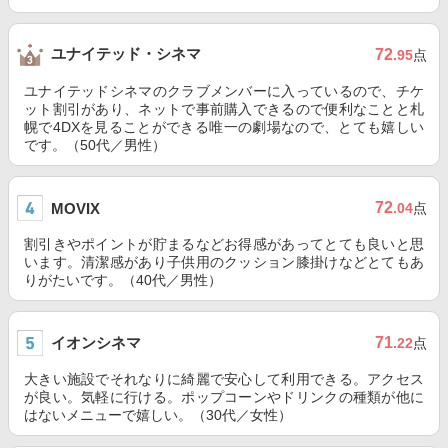
ユナイテッド・シネマ
72
.95
点
ユナイテッドシネマのクラブメンバーに入っているので、チケ
ット割引があり、ネットで事前購入できるので便利なことと札
幌で4DXを見ることができる唯一の劇場なので、とても嬉しい
です。（50代／男性）
72
MOVIX
.04
点
割引きやポイントが貯まるなどお得感があってとても良いと思
います。清潔感があり子供用のクッション膝掛けなどとてもあ
りがたいです。（40代／男性）
イオンシネマ
71
.22
点
大きい施設でそれなりに綺麗で安心して利用できる。アクセス
が良い。気軽に行ける。ポップコーンやドリンクの種類が他に
はないメニューで嬉しい。（30代／女性）