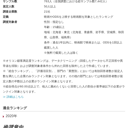
サンプル数
763人（全国調査における総サンプル数7,442人）
規定人数
50人以上
調査企業数
21社
定義
映画やODSを上映する映画館を対象としたランキング
調査対象者
性別：指定なし
年齢：15歳以上
地域：北海道・東北（北海道、青森県、岩手県、宮城県、秋田
県、山形県、福島県）
条件：過去1年以内に、映画館で映画または、ODSを1回以上
鑑賞した人
※無料で鑑賞した人は除く
※オリコン顧客満足度ランキングは、データクリーニング（回収したデータから不正回答や異
常値を排除）および調査対象者条件から外れた回答を除外した上で作成しています。
※「総合ランキング」、「評価項目別」、部門の「業態別」においては有効回答者数が規定人
数を満たした企業のみランクイン対象となります。その他の部門においては有効回答者数が規
定人数の半数以上の企業がランクイン対象となります。
※総合得点が60.00点以上で、他人に薦めたくないと回答した人の割合が基準値以下の企業がラ
ンクイン対象となります。
≫ 詳細はこちら
過去ランキング
2020年
推奨意向