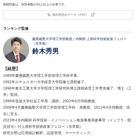
商標対象は、回答者数が50人以上の企業です。
再利用意向データ（PDF）
ランキング監修
慶應義塾大学理工学部教授／内閣府 上席科学技術政策フェロー
（非常勤）
鈴木秀男
【経歴】
1989年慶應義塾大学理工学部管理工学科卒業。
1992年ロチェスター大学経営大学院修士課程修了。
1996年東京工業大学大学院理工学研究科博士課程経営工学専攻修了。博士（工
学）取得。
1996年筑波大学社会工学系・講師。2002年6月同助教授。
2008年4月慶應義塾大学理工学部管理工学科・准教授。2011年4月同教授、現
在に至る。
2023年4月内閣府 科学技術・イノベーション推進事務局参事官（インフラ・防
災担当）付上席科学技術政策フェロー（非常勤）
研究分野は応用統計解析、品質管理、マーケティング。