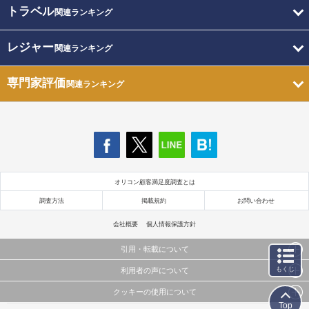
トラベル
関連ランキング
レジャー
関連ランキング
専門家評価
関連ランキング
オリコン顧客満足度調査とは
調査方法
掲載規約
お問い合わせ
会社概要
個人情報保護方針
引用・転載について
もくじ
利用者の声について
当サイトで公開されている情報（文字、写真、イラスト、画像データ等）及びこれらの配置・
編集および構造などについての著作権は株式会社oricon MEに帰属しております。
クッキーの使用について
当サイトに掲載している内容はすべてサービスの利用者が提出された見解・感想です。
これらの情報を権利者の許可なく無断転載・複製などの二次利用を行うことは固く禁じており
Top
弊社が内容について正確性を含め一切保証するものではありません。