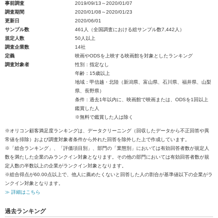
事前調査
2019/09/13～2020/01/07
調査期間
2020/01/08～2020/01/23
更新日
2020/06/01
サンプル数
461人（全国調査における総サンプル数7,442人）
規定人数
50人以上
調査企業数
14社
定義
映画やODSを上映する映画館を対象としたランキング
調査対象者
性別：指定なし
年齢：15歳以上
地域：甲信越・北陸（新潟県、富山県、石川県、福井県、山梨
県、長野県）
条件：過去1年以内に、映画館で映画または、ODSを1回以上
鑑賞した人
※無料で鑑賞した人は除く
※オリコン顧客満足度ランキングは、データクリーニング（回収したデータから不正回答や異
常値を排除）および調査対象者条件から外れた回答を除外した上で作成しています。
※「総合ランキング」、「評価項目別」、部門の「業態別」においては有効回答者数が規定人
数を満たした企業のみランクイン対象となります。その他の部門においては有効回答者数が規
定人数の半数以上の企業がランクイン対象となります。
※総合得点が60.00点以上で、他人に薦めたくないと回答した人の割合が基準値以下の企業がラ
ンクイン対象となります。
≫ 詳細はこちら
過去ランキング