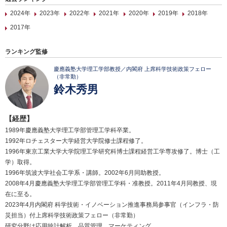
2024年
2023年
2022年
2021年
2020年
2019年
2018年
2017年
ランキング監修
慶應義塾大学理工学部教授／内閣府 上席科学技術政策フェロー
（非常勤）
鈴木秀男
【経歴】
1989年慶應義塾大学理工学部管理工学科卒業。
1992年ロチェスター大学経営大学院修士課程修了。
1996年東京工業大学大学院理工学研究科博士課程経営工学専攻修了。博士（工
学）取得。
1996年筑波大学社会工学系・講師。2002年6月同助教授。
2008年4月慶應義塾大学理工学部管理工学科・准教授。2011年4月同教授、現
在に至る。
2023年4月内閣府 科学技術・イノベーション推進事務局参事官（インフラ・防
災担当）付上席科学技術政策フェロー（非常勤）
研究分野は応用統計解析、品質管理、マーケティング。