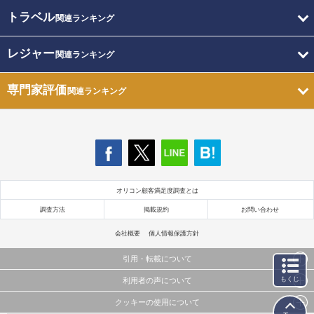
トラベル
関連ランキング
レジャー
関連ランキング
専門家評価
関連ランキング
オリコン顧客満足度調査とは
調査方法
掲載規約
お問い合わせ
会社概要
個人情報保護方針
引用・転載について
もくじ
利用者の声について
当サイトで公開されている情報（文字、写真、イラスト、画像データ等）及びこれらの配置・
編集および構造などについての著作権は株式会社oricon MEに帰属しております。
クッキーの使用について
当サイトに掲載している内容はすべてサービスの利用者が提出された見解・感想です。
これらの情報を権利者の許可なく無断転載・複製などの二次利用を行うことは固く禁じており