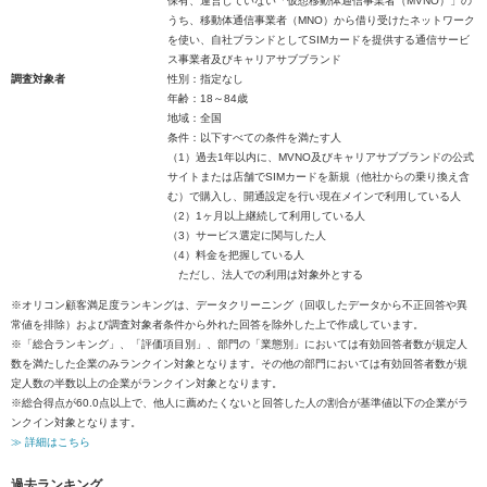
保有、運営していない「仮想移動体通信事業者（MVNO）」の
うち、移動体通信事業者（MNO）から借り受けたネットワーク
を使い、自社ブランドとしてSIMカードを提供する通信サービ
ス事業者及びキャリアサブブランド
調査対象者
性別：指定なし
年齢：18～84歳
地域：全国
条件：以下すべての条件を満たす人
（1）過去1年以内に、MVNO及びキャリアサブブランドの公式
サイトまたは店舗でSIMカードを新規（他社からの乗り換え含
む）で購入し、開通設定を行い現在メインで利用している人
（2）1ヶ月以上継続して利用している人
（3）サービス選定に関与した人
（4）料金を把握している人
ただし、法人での利用は対象外とする
※オリコン顧客満足度ランキングは、データクリーニング（回収したデータから不正回答や異
常値を排除）および調査対象者条件から外れた回答を除外した上で作成しています。
※「総合ランキング」、「評価項目別」、部門の「業態別」においては有効回答者数が規定人
数を満たした企業のみランクイン対象となります。その他の部門においては有効回答者数が規
定人数の半数以上の企業がランクイン対象となります。
※総合得点が60.0点以上で、他人に薦めたくないと回答した人の割合が基準値以下の企業がラ
ンクイン対象となります。
≫ 詳細はこちら
過去ランキング