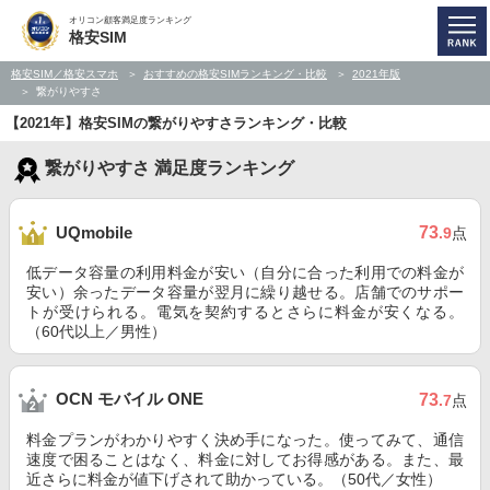
オリコン顧客満足度ランキング
格安SIM
格安SIM／格安スマホ
おすすめの格安SIMランキング・比較
2021年版
繋がりやすさ
【2021年】格安SIMの繋がりやすさランキング・比較
繋がりやすさ 満足度ランキング
73
UQmobile
.9
点
低データ容量の利用料金が安い（自分に合った利用での料金が
安い）余ったデータ容量が翌月に繰り越せる。店舗でのサポー
トが受けられる。電気を契約するとさらに料金が安くなる。
（60代以上／男性）
OCN モバイル ONE
73
.7
点
料金プランがわかりやすく決め手になった。使ってみて、通信
速度で困ることはなく、料金に対してお得感がある。また、最
近さらに料金が値下げされて助かっている。（50代／女性）