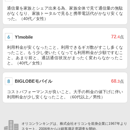
通信量を家族とシェア出来る為、家族全体で見て通信量の無駄
がなくなり、家族トータルで見ると携帯電話代がかなり安くな
った。（40代／女性）
72
Y!mobile
.4
点
利用料金が安くなったこと。利用できるギガ数がすこし多くな
ったこと。もう少し使いたくなっても利用料金が少額ですむこ
と。あまり前と、通話通信状況がまったく変わらなかったこ
と。（40代／女性）
BIGLOBEモバイル
68
.3
点
コストパフォーマンスが良いこと。大手の料金の値下げに伴い
利用料金が少し安くなったこと。（60代以上／男性）
オリコンランキングは、株式会社オリコンを前身企業に1967年より
スタート。2006年からは顧客満足度調査を開始。