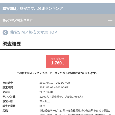
格安SIM／格安スマホ関連ランキング
格安SIM／格安スマホ
格安SIM／格安スマホ TOP
調査概要
サンプル数
1,760
人
この格安SIMランキングは、オリコンの以下の調査に基づいています。
事前調査
2021/04/19～2021/07/08
調査期間
2021/07/09～2021/09/21
更新日
2021/12/01
サンプル数
1,760人（調査時サンプル数1,966人）
規定人数
50人以上
調査企業数
25社
定義
移動通信サービスに関わる自社回線網や無線局を自社で開設、