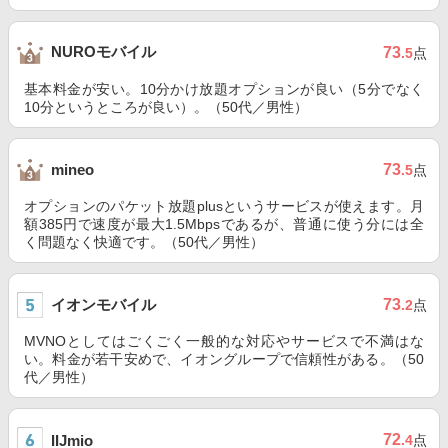
NUROモバイル
73
.5
点
基本料金が安い。10分かけ放題オプションが良い（5分でなく
10分というところが良い）。（50代／男性）
73
mineo
.5
点
オプションのパケット放題plusというサービスが使えます。月
額385円で速度が最大1.5Mbpsであるが、普通に使う分には全
く問題なく快適です。（50代／男性）
イオンモバイル
73
.2
点
MVNOとしてはごくごく一般的な対応やサービスで不満はな
い。料金が若干安めで、イオングループで信頼性がある。（50
代／男性）
72
IIJmio
.4
点