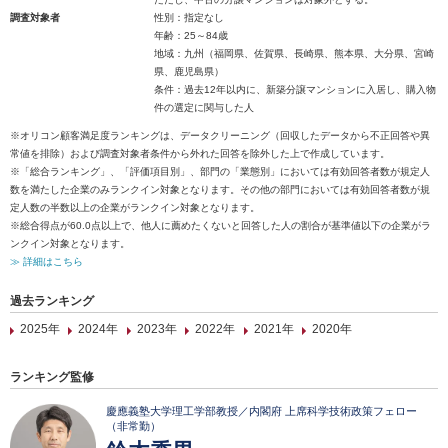
調査対象者
性別：指定なし
年齢：25～84歳
地域：九州（福岡県、佐賀県、長崎県、熊本県、大分県、宮崎
県、鹿児島県）
条件：過去12年以内に、新築分譲マンションに入居し、購入物
件の選定に関与した人
※オリコン顧客満足度ランキングは、データクリーニング（回収したデータから不正回答や異
常値を排除）および調査対象者条件から外れた回答を除外した上で作成しています。
※「総合ランキング」、「評価項目別」、部門の「業態別」においては有効回答者数が規定人
数を満たした企業のみランクイン対象となります。その他の部門においては有効回答者数が規
定人数の半数以上の企業がランクイン対象となります。
※総合得点が60.0点以上で、他人に薦めたくないと回答した人の割合が基準値以下の企業がラ
ンクイン対象となります。
≫ 詳細はこちら
過去ランキング
2025年
2024年
2023年
2022年
2021年
2020年
ランキング監修
慶應義塾大学理工学部教授／内閣府 上席科学技術政策フェロー
（非常勤）