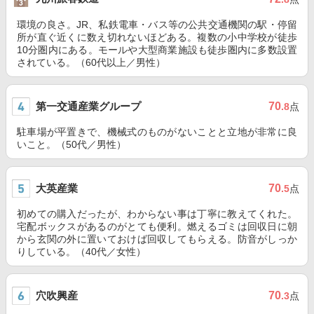
環境の良さ。JR、私鉄電車・バス等の公共交通機関の駅・停留
所が直ぐ近くに数え切れないほどある。複数の小中学校が徒歩
10分圏内にある。モールや大型商業施設も徒歩圏内に多数設置
されている。（60代以上／男性）
第一交通産業グループ
70
.8
点
駐車場が平置きで、機械式のものがないことと立地が非常に良
いこと。（50代／男性）
大英産業
70
.5
点
初めての購入だったが、わからない事は丁寧に教えてくれた。
宅配ボックスがあるのがとても便利。燃えるゴミは回収日に朝
から玄関の外に置いておけば回収してもらえる。防音がしっか
りしている。（40代／女性）
穴吹興産
70
.3
点