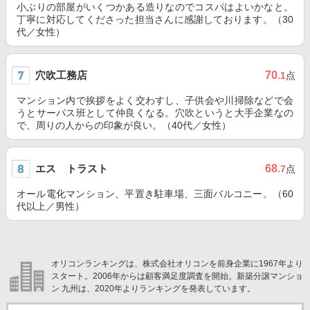
小ぶりの部屋がいくつかある造りなのでコスパはよいかなと。
丁寧に対応してくださった担当さんに感謝しております。（30
代／女性）
穴吹工務店
70
.1
点
マンション内で挨拶をよく交わすし、子供会や川掃除などで会
うとサーパス班として仲良くなる。穴吹というと大手企業なの
で、周りの人からの印象が良い。（40代／女性）
エス トラスト
68
.7
点
オール電化マンション、平置き駐車場、三面バルコニー。（60
代以上／男性）
オリコンランキングは、株式会社オリコンを前身企業に1967年より
スタート。2006年からは顧客満足度調査を開始。新築分譲マンショ
ン 九州は、2020年よりランキングを発表しています。