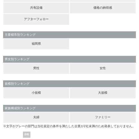
共有設備
価格の納得感
アフターフォロー
主要都市別ランキング
福岡県
男女別ランキング
男性
女性
規模別ランキング
小規模
大規模
家族構成別ランキング
夫婦
ファミリー
※文字がグレーの部門は当社規定の条件を満たした企業が2社未満のため発表しておりません。
PR