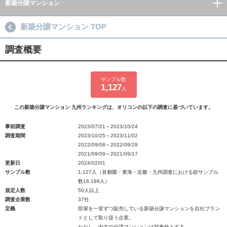
新築分譲マンション
新築分譲マンション TOP
調査概要
サンプル数
1,127
人
この新築分譲マンション 九州ランキングは、オリコンの以下の調査に基づいています。
事前調査
2023/07/21～2023/10/24
調査期間
2023/10/25～2023/11/02
2022/09/08～2022/09/29
2021/09/09～2021/09/17
更新日
2024/02/01
サンプル数
1,127人（首都圏・東海・近畿・九州調査における総サンプル
数16,189人）
規定人数
50人以上
調査企業数
37社
定義
部屋を一室ずつ販売している新築分譲マンションを自社ブラン
ドとして取り扱う企業。
ただし、中古の分譲マンションは対象外とする。