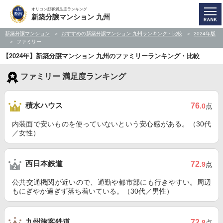
オリコン顧客満足度ランキング
新築分譲マンション 九州
新築分譲マンション
おすすめの新築分譲マンション 九州ランキング・比較
2024年版
ファミリー
【2024年】新築分譲マンション 九州のファミリーランキング・比較
ファミリー 満足度ランキング
積水ハウス
76
.0
点
内装面で安いものを使っていないという安心感がある。（30代
／女性）
西日本鉄道
72
.9
点
公共交通機関が近いので、通勤や都市部にも行きやすい。周辺
もにぎやか過ぎず落ち着いている。（30代／男性）
九州旅客鉄道
72
.8
点