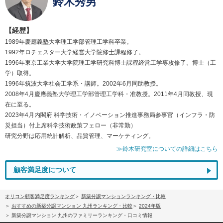
鈴木秀男
【経歴】
1989年慶應義塾大学理工学部管理工学科卒業。
1992年ロチェスター大学経営大学院修士課程修了。
1996年東京工業大学大学院理工学研究科博士課程経営工学専攻修了。博士（工
学）取得。
1996年筑波大学社会工学系・講師。2002年6月同助教授。
2008年4月慶應義塾大学理工学部管理工学科・准教授。2011年4月同教授、現
在に至る。
2023年4月内閣府 科学技術・イノベーション推進事務局参事官（インフラ・防
災担当）付上席科学技術政策フェロー（非常勤）
研究分野は応用統計解析、品質管理、マーケティング。
≫鈴木研究室についての詳細はこちら
顧客満足度について
オリコン顧客満足度ランキング
新築分譲マンションランキング・比較
おすすめの新築分譲マンション 九州ランキング・比較
2024年版
新築分譲マンション 九州のファミリーランキング・口コミ情報