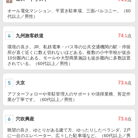
オール電化マンション、平置き駐車場、三面バルコニー。（60
代以上／男性）
九州旅客鉄道
74
.1
点
環境の良さ。JR、私鉄電車・バス等の公共交通機関の駅・停留
所が直ぐ近くに数え切れないほどある。複数の小中学校が徒歩
10分圏内にある。モールや大型商業施設も徒歩圏内に多数設置
されている。（60代以上／男性）
大京
73
.6
点
アフターフォローや常駐管理人のサポートや清掃業務、剪定作
業が丁寧です。（60代以上／男性）
穴吹興産
73
.0
点
眺望の良さ、ゆとりがある建て方、ゆったりしたベランダ、2戸
に一台のエレベーター、広々した駐車場など。（60代以上／男