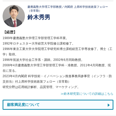
慶應義塾大学理工学部教授／内閣府 上席科学技術政策フェロー
（非常勤）
鈴木秀男
【経歴】
1989年慶應義塾大学理工学部管理工学科卒業。
1992年ロチェスター大学経営大学院修士課程修了。
1996年東京工業大学大学院理工学研究科博士課程経営工学専攻修了。博士（工
学）取得。
1996年筑波大学社会工学系・講師。2002年6月同助教授。
2008年4月慶應義塾大学理工学部管理工学科・准教授。2011年4月同教授、現
在に至る。
2023年4月内閣府 科学技術・イノベーション推進事務局参事官（インフラ・防
災担当）付上席科学技術政策フェロー（非常勤）
研究分野は応用統計解析、品質管理、マーケティング。
≫鈴木研究室についての詳細はこちら
顧客満足度について