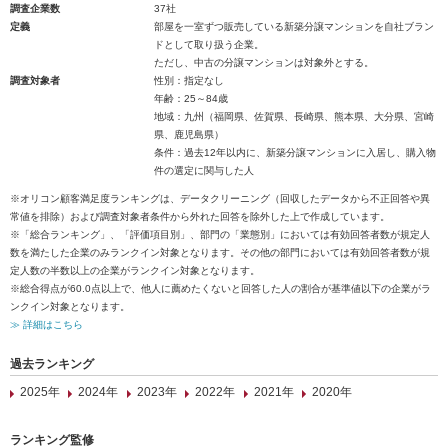
調査企業数
37社
定義
部屋を一室ずつ販売している新築分譲マンションを自社ブラン
ドとして取り扱う企業。
ただし、中古の分譲マンションは対象外とする。
調査対象者
性別：指定なし
年齢：25～84歳
地域：九州（福岡県、佐賀県、長崎県、熊本県、大分県、宮崎
県、鹿児島県）
条件：過去12年以内に、新築分譲マンションに入居し、購入物
件の選定に関与した人
※オリコン顧客満足度ランキングは、データクリーニング（回収したデータから不正回答や異
常値を排除）および調査対象者条件から外れた回答を除外した上で作成しています。
※「総合ランキング」、「評価項目別」、部門の「業態別」においては有効回答者数が規定人
数を満たした企業のみランクイン対象となります。その他の部門においては有効回答者数が規
定人数の半数以上の企業がランクイン対象となります。
※総合得点が60.0点以上で、他人に薦めたくないと回答した人の割合が基準値以下の企業がラ
ンクイン対象となります。
≫ 詳細はこちら
過去ランキング
2025年
2024年
2023年
2022年
2021年
2020年
ランキング監修