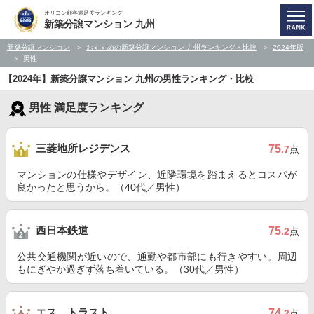
オリコン顧客満足度ランキング
新築分譲マンション 九州
新築分譲マンション
おすすめの新築分譲マンション 九州ランキング・比較
2024年版
男性
【2024年】新築分譲マンション 九州の男性ランキング・比較
男性 満足度ランキング
三菱地所レジデンス
75
.7
点
マンションの仕様やデザイン、近隣環境を踏まえるとコスパが
良かったと思うから。（40代／男性）
西日本鉄道
75
.2
点
公共交通機関が近いので、通勤や都市部にも行きやすい。周辺
もにぎやか過ぎず落ち着いている。（30代／男性）
エス トラスト
74
.2
点