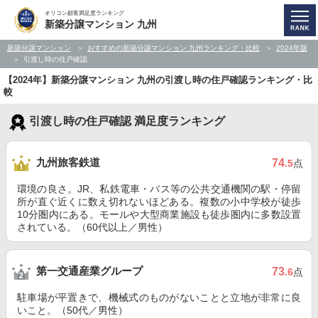
オリコン顧客満足度ランキング
新築分譲マンション 九州
新築分譲マンション
おすすめの新築分譲マンション 九州ランキング・比較
2024年版
引渡し時の住戸確認
【2024年】新築分譲マンション 九州の引渡し時の住戸確認ランキング・比
較
引渡し時の住戸確認 満足度ランキング
九州旅客鉄道
74
.5
点
環境の良さ。JR、私鉄電車・バス等の公共交通機関の駅・停留
所が直ぐ近くに数え切れないほどある。複数の小中学校が徒歩
10分圏内にある。モールや大型商業施設も徒歩圏内に多数設置
されている。（60代以上／男性）
第一交通産業グループ
73
.6
点
駐車場が平置きで、機械式のものがないことと立地が非常に良
いこと。（50代／男性）