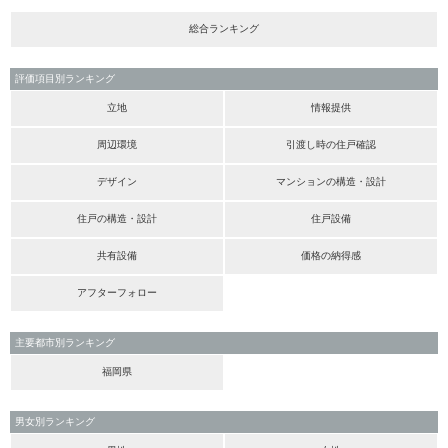
総合ランキング
評価項目別ランキング
立地
情報提供
周辺環境
引渡し時の住戸確認
デザイン
マンションの構造・設計
住戸の構造・設計
住戸設備
共有設備
価格の納得感
アフターフォロー
主要都市別ランキング
福岡県
男女別ランキング