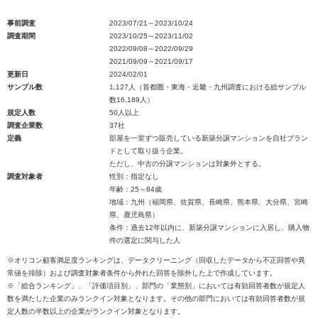
事前調査
2023/07/21～2023/10/24
調査期間
2023/10/25～2023/11/02
2022/09/08～2022/09/29
2021/09/09～2021/09/17
更新日
2024/02/01
サンプル数
1,127人（首都圏・東海・近畿・九州調査における総サンプル
数16,189人）
規定人数
50人以上
調査企業数
37社
定義
部屋を一室ずつ販売している新築分譲マンションを自社ブラン
ドとして取り扱う企業。
ただし、中古の分譲マンションは対象外とする。
調査対象者
性別：指定なし
年齢：25～84歳
地域：九州（福岡県、佐賀県、長崎県、熊本県、大分県、宮崎
県、鹿児島県）
条件：過去12年以内に、新築分譲マンションに入居し、購入物
件の選定に関与した人
※オリコン顧客満足度ランキングは、データクリーニング（回収したデータから不正回答や異
常値を排除）および調査対象者条件から外れた回答を除外した上で作成しています。
※「総合ランキング」、「評価項目別」、部門の「業態別」においては有効回答者数が規定人
数を満たした企業のみランクイン対象となります。その他の部門においては有効回答者数が規
定人数の半数以上の企業がランクイン対象となります。