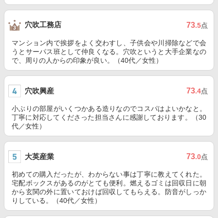
穴吹工務店
73
.5
点
マンション内で挨拶をよく交わすし、子供会や川掃除などで会
うとサーパス班として仲良くなる。穴吹というと大手企業なの
で、周りの人からの印象が良い。（40代／女性）
穴吹興産
73
.4
点
小ぶりの部屋がいくつかある造りなのでコスパはよいかなと。
丁寧に対応してくださった担当さんに感謝しております。（30
代／女性）
大英産業
73
.0
点
初めての購入だったが、わからない事は丁寧に教えてくれた。
宅配ボックスがあるのがとても便利。燃えるゴミは回収日に朝
から玄関の外に置いておけば回収してもらえる。防音がしっか
りしている。（40代／女性）