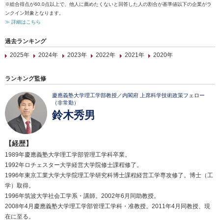
※総合得点が60.0点以上で、他人に薦めたくないと回答した人の割合が基準値以下の企業がラ
ンクイン対象となります。
≫ 詳細はこちら
過去ランキング
2025年
2024年
2023年
2022年
2021年
2020年
ランキング監修
慶應義塾大学理工学部教授／内閣府 上席科学技術政策フェロー
（非常勤）
鈴木秀男
【経歴】
1989年慶應義塾大学理工学部管理工学科卒業。
1992年ロチェスター大学経営大学院修士課程修了。
1996年東京工業大学大学院理工学研究科博士課程経営工学専攻修了。博士（工
学）取得。
1996年筑波大学社会工学系・講師。2002年6月同助教授。
2008年4月慶應義塾大学理工学部管理工学科・准教授。2011年4月同教授、現
在に至る。