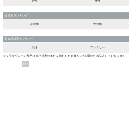
男性
女性
規模別ランキング
小規模
大規模
家族構成別ランキング
夫婦
ファミリー
※文字がグレーの部門は当社規定の条件を満たした企業が2社未満のため発表しておりません。
PR