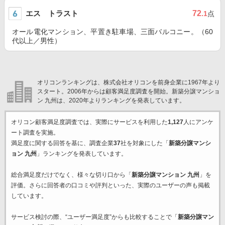
エス トラスト
72
.1
点
オール電化マンション、平置き駐車場、三面バルコニー。（60
代以上／男性）
オリコンランキングは、株式会社オリコンを前身企業に1967年より
スタート。2006年からは顧客満足度調査を開始。新築分譲マンショ
ン 九州は、2020年よりランキングを発表しています。
オリコン顧客満足度調査では、実際にサービスを利用した
1,127
人にアンケ
ート調査を実施。
満足度に関する回答を基に、調査企業
37
社を対象にした「
新築分譲マンシ
ョン 九州
」ランキングを発表しています。
総合満足度だけでなく、様々な切り口から「
新築分譲マンション 九州
」を
評価。さらに回答者の口コミや評判といった、実際のユーザーの声も掲載
しています。
サービス検討の際、“ユーザー満足度”からも比較することで「
新築分譲マン