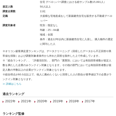
住宅 デベロッパー調査における総サンプル数15,891人）
規定人数
50人以上
調査企業数
11社
定義
大規模な宅地造成をして新築建売住宅を販売する不動産デベロ
ッパー
調査対象者
性別：指定なし
年齢：25～84歳
地域：全国
条件：過去12年以内に新築建売住宅に入居し、購入物件の選定
に関与した人
※オリコン顧客満足度ランキングは、データクリーニング（回収したデータから不正回答や異
常値を排除）および調査対象者条件から外れた回答を除外した上で作成しています。
※「総合ランキング」、「評価項目別」、部門の「業態別」においては有効回答者数が規定人
数を満たした企業のみランクイン対象となります。その他の部門においては有効回答者数が規
定人数の半数以上の企業がランクイン対象となります。
※総合得点が60.0点以上で、他人に薦めたくないと回答した人の割合が基準値以下の企業がラ
ンクイン対象となります。
≫ 詳細はこちら
過去ランキング
2022年
2021年
2020年
2019年
2018年
2017年
ランキング監修