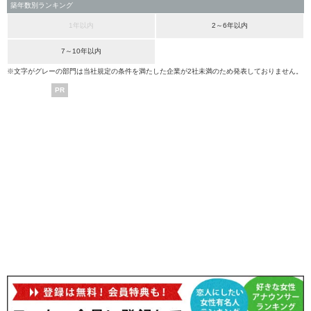
築年数別ランキング
1年以内
2～6年以内
7～10年以内
※文字がグレーの部門は当社規定の条件を満たした企業が2社未満のため発表しておりません。
PR