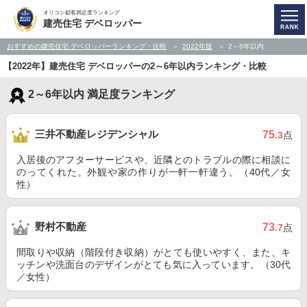
オリコン顧客満足度ランキング
建売住宅 デベロッパー
おすすめの建売住宅 デベロッパーランキング・比較
2022年版
2～6年以内
【2022年】建売住宅 デベロッパーの2～6年以内ランキング・比較
2～6年以内 満足度ランキング
三井不動産レジデンシャル
75
.3
点
入居後のアフターサービスや、近隣とのトラブルの際に相談に
のってくれた。外観や家の作りが一軒一軒違う。（40代／女
性）
野村不動産
73
.7
点
間取りや収納（階段付き収納）がとても使いやすく、また、キ
ッチンや洗面台のデザインがとても気に入っています。（30代
／女性）