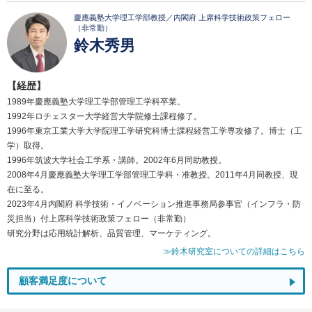
慶應義塾大学理工学部教授／内閣府 上席科学技術政策フェロー
（非常勤）
鈴木秀男
【経歴】
1989年慶應義塾大学理工学部管理工学科卒業。
1992年ロチェスター大学経営大学院修士課程修了。
1996年東京工業大学大学院理工学研究科博士課程経営工学専攻修了。博士（工
学）取得。
1996年筑波大学社会工学系・講師。2002年6月同助教授。
2008年4月慶應義塾大学理工学部管理工学科・准教授。2011年4月同教授、現
在に至る。
2023年4月内閣府 科学技術・イノベーション推進事務局参事官（インフラ・防
災担当）付上席科学技術政策フェロー（非常勤）
研究分野は応用統計解析、品質管理、マーケティング。
≫鈴木研究室についての詳細はこちら
顧客満足度について