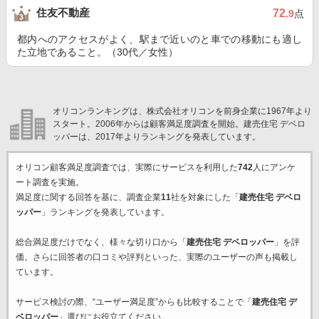
住友不動産
72
.9
点
都内へのアクセスがよく、駅まで近いのと車での移動にも適し
た立地であること。（30代／女性）
オリコンランキングは、株式会社オリコンを前身企業に1967年より
スタート。2006年からは顧客満足度調査を開始。建売住宅 デベロ
ッパーは、2017年よりランキングを発表しています。
オリコン顧客満足度調査では、実際にサービスを利用した
742
人にアンケ
ート調査を実施。
満足度に関する回答を基に、調査企業
11
社を対象にした「
建売住宅 デベロ
ッパー
」ランキングを発表しています。
総合満足度だけでなく、様々な切り口から「
建売住宅 デベロッパー
」を評
価。さらに回答者の口コミや評判といった、実際のユーザーの声も掲載し
ています。
サービス検討の際、“ユーザー満足度”からも比較することで「
建売住宅 デ
ベロッパー
」選びにお役立てください。