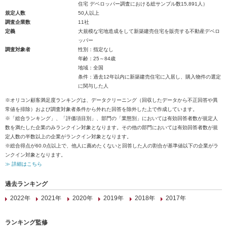
住宅 デベロッパー調査における総サンプル数15,891人）
規定人数
50人以上
調査企業数
11社
定義
大規模な宅地造成をして新築建売住宅を販売する不動産デベロ
ッパー
調査対象者
性別：指定なし
年齢：25～84歳
地域：全国
条件：過去12年以内に新築建売住宅に入居し、購入物件の選定
に関与した人
※オリコン顧客満足度ランキングは、データクリーニング（回収したデータから不正回答や異
常値を排除）および調査対象者条件から外れた回答を除外した上で作成しています。
※「総合ランキング」、「評価項目別」、部門の「業態別」においては有効回答者数が規定人
数を満たした企業のみランクイン対象となります。その他の部門においては有効回答者数が規
定人数の半数以上の企業がランクイン対象となります。
※総合得点が60.0点以上で、他人に薦めたくないと回答した人の割合が基準値以下の企業がラ
ンクイン対象となります。
≫ 詳細はこちら
過去ランキング
2022年
2021年
2020年
2019年
2018年
2017年
ランキング監修