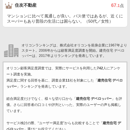
住友不動産
67
.1
点
マンションに比べて風通しが良い。バス便ではあるが、近くに
スーパーもあり普段の生活には困らない。（50代／女性）
オリコンランキングは、株式会社オリコンを前身企業に1967年より
スタート。2006年からは顧客満足度調査を開始。建売住宅 デベロ
ッパーは、2017年よりランキングを発表しています。
オリコン顧客満足度調査では、実際にサービスを利用した
742
人にアンケ
ート調査を実施。
満足度に関する回答を基に、調査企業
11
社を対象にした「
建売住宅 デベロ
ッパー
」ランキングを発表しています。
総合満足度だけでなく、様々な切り口から「
建売住宅 デベロッパー
」を評
価。さらに回答者の口コミや評判といった、実際のユーザーの声も掲載し
ています。
サービス検討の際、“ユーザー満足度”からも比較することで「
建売住宅 デ
ベロッパー
」選びにお役立てください。