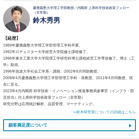
慶應義塾大学理工学部教授／内閣府 上席科学技術政策フェロー
（非常勤）
鈴木秀男
【経歴】
1989年慶應義塾大学理工学部管理工学科卒業。
1992年ロチェスター大学経営大学院修士課程修了。
1996年東京工業大学大学院理工学研究科博士課程経営工学専攻修了。博士（工
学）取得。
1996年筑波大学社会工学系・講師。2002年6月同助教授。
2008年4月慶應義塾大学理工学部管理工学科・准教授。2011年4月同教授、現
在に至る。
2023年4月内閣府 科学技術・イノベーション推進事務局参事官（インフラ・防
災担当）付上席科学技術政策フェロー（非常勤）
研究分野は応用統計解析、品質管理、マーケティング。
≫鈴木研究室についての詳細はこちら
顧客満足度について