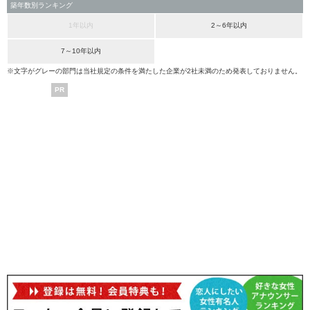
築年数別ランキング
1年以内
2～6年以内
7～10年以内
※文字がグレーの部門は当社規定の条件を満たした企業が2社未満のため発表しておりません。
PR