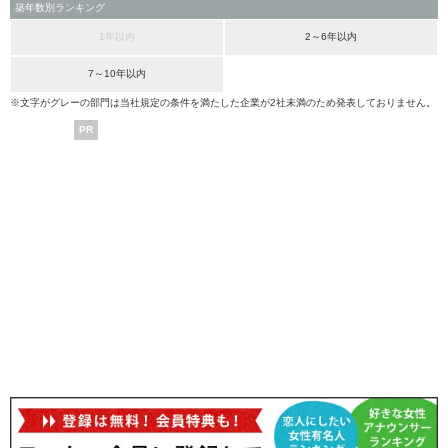
築年数別ランキング
1年以内
2～6年以内
7～10年以内
※文字がグレーの部門は当社規定の条件を満たした企業が2社未満のため発表しておりません。
PR