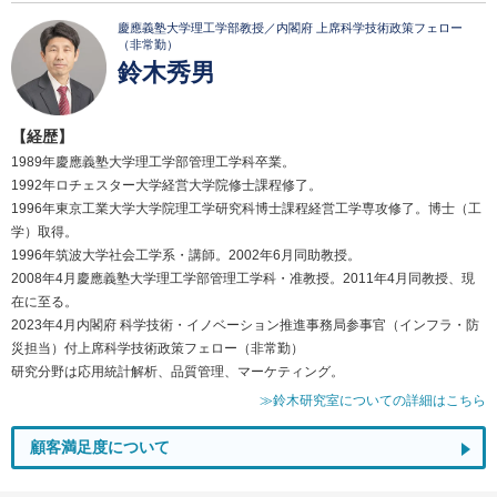
慶應義塾大学理工学部教授／内閣府 上席科学技術政策フェロー
（非常勤）
鈴木秀男
【経歴】
1989年慶應義塾大学理工学部管理工学科卒業。
1992年ロチェスター大学経営大学院修士課程修了。
1996年東京工業大学大学院理工学研究科博士課程経営工学専攻修了。博士（工
学）取得。
1996年筑波大学社会工学系・講師。2002年6月同助教授。
2008年4月慶應義塾大学理工学部管理工学科・准教授。2011年4月同教授、現
在に至る。
2023年4月内閣府 科学技術・イノベーション推進事務局参事官（インフラ・防
災担当）付上席科学技術政策フェロー（非常勤）
研究分野は応用統計解析、品質管理、マーケティング。
≫鈴木研究室についての詳細はこちら
顧客満足度について