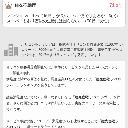
住友不動産
71
.3
点
マンションに比べて風通しが良い。バス便ではあるが、近くに
スーパーもあり普段の生活には困らない。（50代／女性）
オリコンランキングは、株式会社オリコンを前身企業に1967年より
スタート。2006年からは顧客満足度調査を開始。建売住宅 デベロ
ッパーは、2017年よりランキングを発表しています。
オリコン顧客満足度調査では、実際にサービスを利用した
742
人にアンケ
ート調査を実施。
満足度に関する回答を基に、調査企業
11
社を対象にした「
建売住宅 デベロ
ッパー
」ランキングを発表しています。
総合満足度だけでなく、様々な切り口から「
建売住宅 デベロッパー
」を評
価。さらに回答者の口コミや評判といった、実際のユーザーの声も掲載し
ています。
サービス検討の際、“ユーザー満足度”からも比較することで「
建売住宅 デ
ベロッパー
」選びにお役立てください。