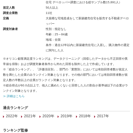
住宅 デベロッパー調査における総サンプル数15,891人）
規定人数
50人以上
調査企業数
11社
定義
大規模な宅地造成をして新築建売住宅を販売する不動産デベロ
ッパー
調査対象者
性別：指定なし
年齢：25～84歳
地域：全国
条件：過去12年以内に新築建売住宅に入居し、購入物件の選定
に関与した人
※オリコン顧客満足度ランキングは、データクリーニング（回収したデータから不正回答や異
常値を排除）および調査対象者条件から外れた回答を除外した上で作成しています。
※「総合ランキング」、「評価項目別」、部門の「業態別」においては有効回答者数が規定人
数を満たした企業のみランクイン対象となります。その他の部門においては有効回答者数が規
定人数の半数以上の企業がランクイン対象となります。
※総合得点が60.0点以上で、他人に薦めたくないと回答した人の割合が基準値以下の企業がラ
ンクイン対象となります。
≫ 詳細はこちら
過去ランキング
2022年
2021年
2020年
2019年
2018年
2017年
ランキング監修