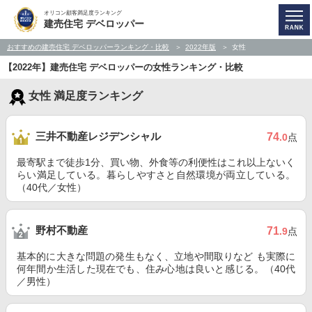
オリコン顧客満足度ランキング
建売住宅 デベロッパー
おすすめの建売住宅 デベロッパーランキング・比較
2022年版
女性
【2022年】建売住宅 デベロッパーの女性ランキング・比較
女性 満足度ランキング
三井不動産レジデンシャル
74
.0
点
最寄駅まで徒歩1分、買い物、外食等の利便性はこれ以上ないく
らい満足している。暮らしやすさと自然環境が両立している。
（40代／女性）
野村不動産
71
.9
点
基本的に大きな問題の発生もなく、立地や間取りなど も実際に
何年間か生活した現在でも、住み心地は良いと感じる。（40代
／男性）