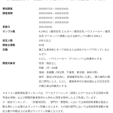
事前調査
2020/07/13～2020/10/01
調査期間
2020/10/02～2020/10/19
2019/10/10～2019/10/29
2018/10/12～2018/10/19
更新日
2021/02/01
サンプル数
4,248人（建売住宅 ビルダー／建売住宅 ハウスメーカー／建売
住宅 デベロッパー調査における総サンプル数12,496人）
規定人数
100人以上
調査企業数
62社
定義
施工を基本的にすべて自社または自社グループで行っているビ
ルダー
ただし、ハウスメーカー、デベロッパーは対象外とする
調査対象者
性別：指定なし
年齢：25～84歳
地域：首都圏（埼玉県、千葉県、東京都、神奈川県）
条件：過去12年以内に、新築建売住宅に入居し、購入物件の選
定に関与した人。ただし、建築条件付土地分譲および注文住宅
の購入者は対象外とする。
※オリコン顧客満足度ランキングは、データクリーニング（回収したデータから不正回答や異
常値を排除）および調査対象者条件から外れた回答を除外した上で作成しています。
※「総合ランキング」、「評価項目別」、部門の「業態別」においては有効回答者数が規定人
数を満たした企業のみランクイン対象となります。その他の部門においては有効回答者数が規
定人数の半数以上の企業がランクイン対象となります。