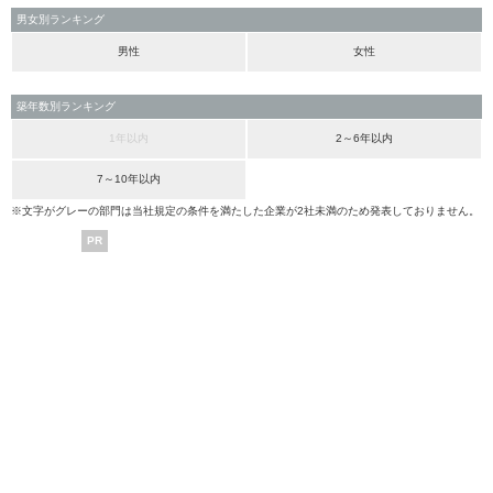
男女別ランキング
男性
女性
築年数別ランキング
1年以内
2～6年以内
7～10年以内
※文字がグレーの部門は当社規定の条件を満たした企業が2社未満のため発表しておりません。
PR