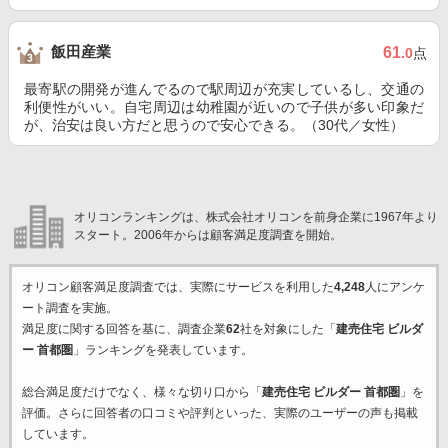
飯田産業
61
.0
点
最寄駅の開発が進んでるので駅周辺が充実しているし、交通の
利便性がいい。自宅周辺は幼稚園が近いので子供が多い印象だ
が、治安は良い方だと思うので安心できる。（30代／女性）
オリコンランキングは、株式会社オリコンを前身企業に1967年より
スタート。2006年からは顧客満足度調査を開始。
オリコン顧客満足度調査では、実際にサービスを利用した
4,248
人にアンケ
ート調査を実施。
満足度に関する回答を基に、調査企業
62
社を対象にした「
建売住宅 ビルダ
ー 首都圏
」ランキングを発表しています。
総合満足度だけでなく、様々な切り口から「
建売住宅 ビルダー 首都圏
」を
評価。さらに回答者の口コミや評判といった、実際のユーザーの声も掲載
しています。