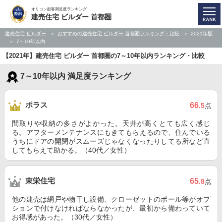
オリコン顧客満足度ランキング
建売住宅 ビルダー 首都圏
建売住宅 ビルダー
おすすめの建売住宅 ビルダー 首都圏ランキング・比較
2021年版
7～10年以内
【2021年】建売住宅 ビルダー 首都圏の7～10年以内ランキング・比較
7～10年以内 満足度ランキング
ポラス
66
.5
点
間取りや収納の多さがよかった。天井が高くとても広く感じ
る。アフターメンテナンスにもきてもらえるので、住んでいる
うちにドアの開閉がスムーズじゃなくなったりしてる所など直
してもらえて助かる。（40代／女性）
東栄住宅
65
.8
点
他の建売は網戸や物干し設備、クローゼットのポール等がオプ
ションで付けなければならなかったが、最初から備わっていて
お得感があった。（30代／女性）