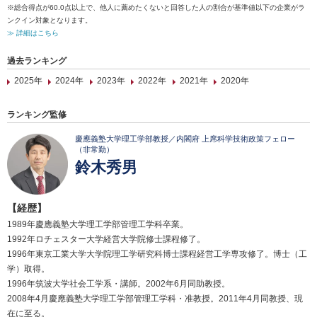
※総合得点が60.0点以上で、他人に薦めたくないと回答した人の割合が基準値以下の企業がラ
ンクイン対象となります。
≫ 詳細はこちら
過去ランキング
2025年
2024年
2023年
2022年
2021年
2020年
ランキング監修
慶應義塾大学理工学部教授／内閣府 上席科学技術政策フェロー
（非常勤）
鈴木秀男
【経歴】
1989年慶應義塾大学理工学部管理工学科卒業。
1992年ロチェスター大学経営大学院修士課程修了。
1996年東京工業大学大学院理工学研究科博士課程経営工学専攻修了。博士（工
学）取得。
1996年筑波大学社会工学系・講師。2002年6月同助教授。
2008年4月慶應義塾大学理工学部管理工学科・准教授。2011年4月同教授、現
在に至る。