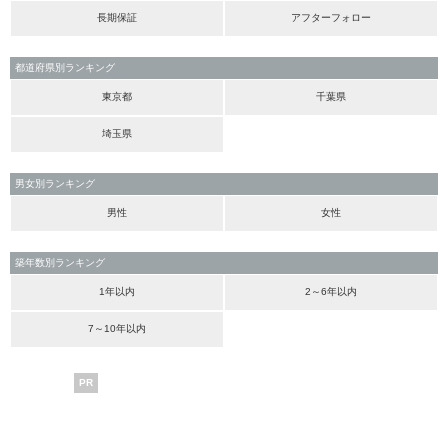
長期保証
アフターフォロー
都道府県別ランキング
東京都
千葉県
埼玉県
男女別ランキング
男性
女性
築年数別ランキング
1年以内
2～6年以内
7～10年以内
PR