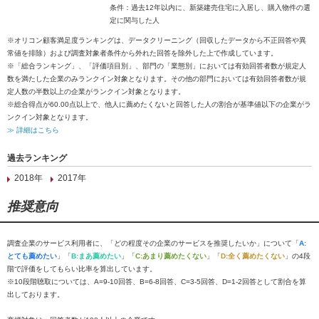
条件：過去12年以内に、新築建売住宅に入居し、購入物件の選
定に関与した人
※オリコン顧客満足度ランキングは、データクリーニング（回収したデータから不正回答や異
常値を排除）および調査対象者条件から外れた回答を除外した上で作成しています。
※「総合ランキング」、「評価項目別」、部門の「業態別」においては有効回答者数が規定人
数を満たした企業のみランクイン対象となります。その他の部門においては有効回答者数が規
定人数の半数以上の企業がランクイン対象となります。
※総合得点が60.00点以上で、他人に薦めたくないと回答した人の割合が基準値以下の企業がラ
ンクイン対象となります。
≫ 詳細はこちら
過去ランキング
2018年
2017年
推奨意向
調査企業のサービス利用者に、「どの程度その企業のサービスを推奨したいか」について「
A:
とても薦めたい
」「
B:まあ薦めたい
」「
C:あまり薦めたくない
」「
D:全く薦めたくない
」の4段
階で評価をしてもらい比率を算出しています。
※10段階聴取については、A=9-10回答、B=6-8回答、C=3-5回答、D=1-2回答として割合を算
出しております。