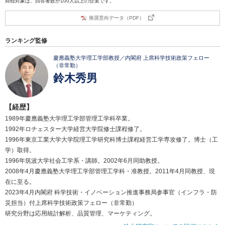
商標対象は、回答者数が100人以上の企業です。
推奨意向データ（PDF）
ランキング監修
慶應義塾大学理工学部教授／内閣府 上席科学技術政策フェロー
（非常勤）
鈴木秀男
【経歴】
1989年慶應義塾大学理工学部管理工学科卒業。
1992年ロチェスター大学経営大学院修士課程修了。
1996年東京工業大学大学院理工学研究科博士課程経営工学専攻修了。博士（工
学）取得。
1996年筑波大学社会工学系・講師。2002年6月同助教授。
2008年4月慶應義塾大学理工学部管理工学科・准教授。2011年4月同教授、現
在に至る。
2023年4月内閣府 科学技術・イノベーション推進事務局参事官（インフラ・防
災担当）付上席科学技術政策フェロー（非常勤）
研究分野は応用統計解析、品質管理、マーケティング。