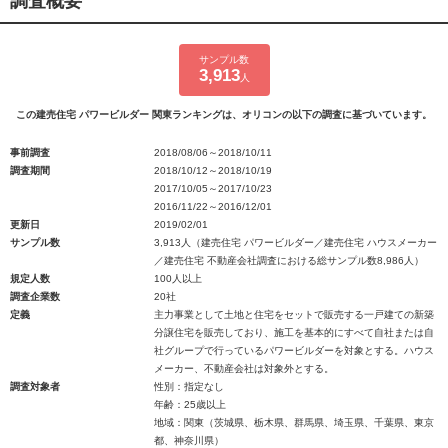
調査概要
サンプル数
3,913
人
この建売住宅 パワービルダー 関東ランキングは、オリコンの以下の調査に基づいています。
事前調査
2018/08/06～2018/10/11
調査期間
2018/10/12～2018/10/19
2017/10/05～2017/10/23
2016/11/22～2016/12/01
更新日
2019/02/01
サンプル数
3,913人（建売住宅 パワービルダー／建売住宅 ハウスメーカー
／建売住宅 不動産会社調査における総サンプル数8,986人）
規定人数
100人以上
調査企業数
20社
定義
主力事業として土地と住宅をセットで販売する一戸建ての新築
分譲住宅を販売しており、施工を基本的にすべて自社または自
社グループで行っているパワービルダーを対象とする。ハウス
メーカー、不動産会社は対象外とする。
調査対象者
性別：指定なし
年齢：25歳以上
地域：関東（茨城県、栃木県、群馬県、埼玉県、千葉県、東京
都、神奈川県）