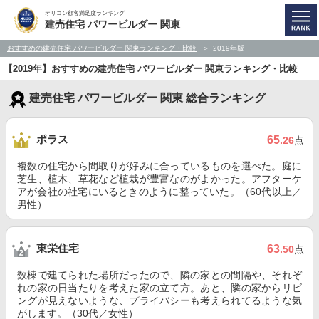
オリコン顧客満足度ランキング
建売住宅 パワービルダー 関東
おすすめの建売住宅 パワービルダー 関東ランキング・比較
2019年版
【2019年】おすすめの建売住宅 パワービルダー 関東ランキング・比較
建売住宅 パワービルダー 関東 総合ランキング
ポラス
65
.26
点
複数の住宅から間取りが好みに合っているものを選べた。庭に
芝生、植木、草花など植栽が豊富なのがよかった。アフターケ
アが会社の社宅にいるときのように整っていた。（60代以上／
男性）
東栄住宅
63
.50
点
数棟で建てられた場所だったので、隣の家との間隔や、それぞ
れの家の日当たりを考えた家の立て方。あと、隣の家からリビ
ングが見えないような、プライバシーも考えられてるような気
がします。（30代／女性）