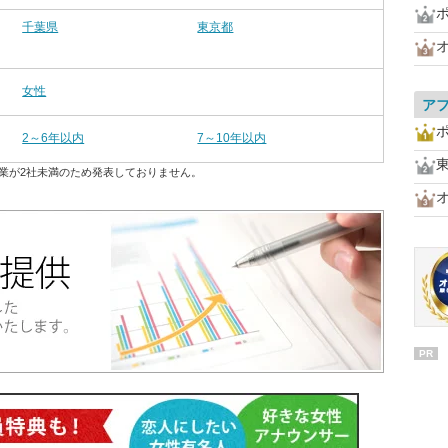
千葉県
東京都
女性
ア
2～6年以内
7～10年以内
業が2社未満のため発表しておりません。
PR