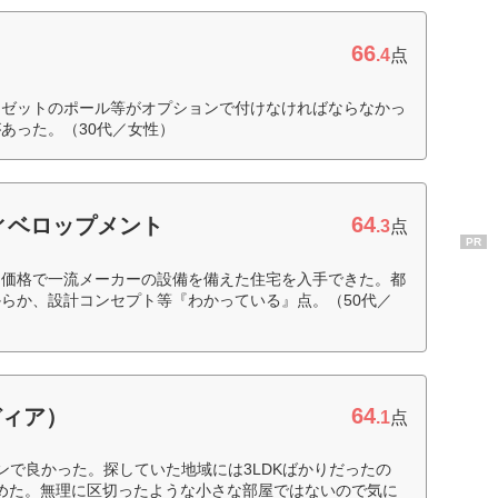
66
.4
点
ーゼットのポール等がオプションで付けなければならなかっ
あった。（30代／女性）
64
ィベロップメント
.3
点
PR
な価格で一流メーカーの設備を備えた住宅を入手できた。都
らか、設計コンセプト等『わかっている』点。（50代／
64
ディア）
.1
点
ンで良かった。探していた地域には3LDKばかりだったの
決めた。無理に区切ったような小さな部屋ではないので気に