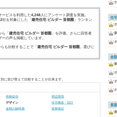
サービスを利用した
4,248
人にアンケート調査を実施。
住
62
社を対象にした「
建売住宅 ビルダー 首都圏
」ランキン
から「
建売住宅 ビルダー 首都圏
」を評価。さらに回答者
ザーの声も掲載しています。
からも比較することで「
建売住宅 ビルダー 首都圏
」選びに
金
目別に並び替えて比較することが出来ます。
情報提供
周辺環境
デザイン
住宅構造・設計
長
金額の納得感
長期保証