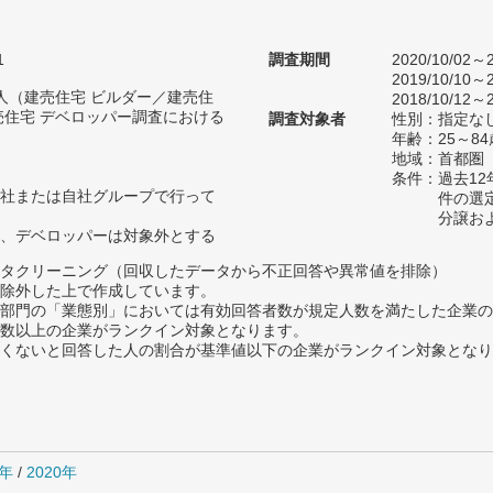
1
調査期間
2020/10/02～2
2019/10/10～2
48人（建売住宅 ビルダー／建売住
2018/10/12～2
売住宅 デベロッパー調査における
調査対象者
性別：指定な
）
年齢：25～84
地域：首都圏
条件：過去1
社または自社グループで行って
件の選
分譲お
、デベロッパーは対象外とする
タクリーニング（回収したデータから不正回答や異常値を排除）
除外した上で作成しています。
部門の「業態別」においては有効回答者数が規定人数を満たした企業の
数以上の企業がランクイン対象となります。
めたくないと回答した人の割合が基準値以下の企業がランクイン対象とな
1年
/
2020年