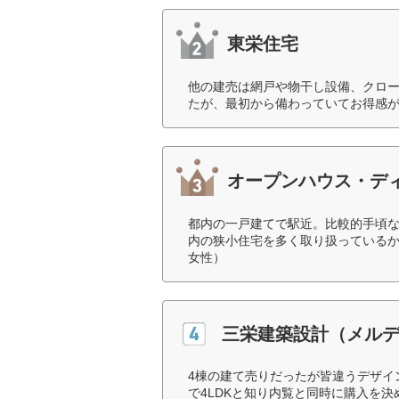
東栄住宅
他の建売は網戸や物干し設備、クロ
たが、最初から備わっていてお得感が
オープンハウス・デ
都内の一戸建てで駅近。比較的手頃
内の狭小住宅を多く取り扱っているか
女性）
三栄建築設計（メル
4棟の建て売りだったが皆違うデザイ
で4LDKと知り内覧と同時に購入を