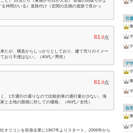
こと） 日当たり（東南から日が入る） 部屋の間取りがよ
する仲間がいる）道路付け（玄関の北側の道路で良かっ
引
61
.0
点
出来たが、構造からしっかりとしており、建て売りのイメー
ており不便はない。（40代／男性）
デ
61
.0
点
く、1方通行の通りなので比較的車の通行量が少ない。海
家と土地の面積に対しての価格。（40代／女性）
住
オリコンを前身企業に1967年よりスタート。2006年から