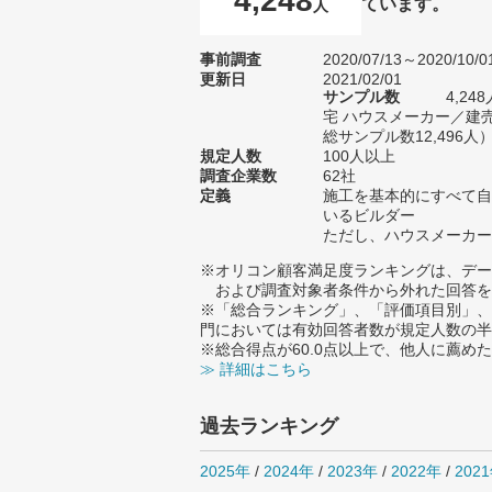
4,248
ています。
人
事前調査
2020/07/13～2020/10/0
更新日
2021/02/01
サンプル数
4,2
宅 ハウスメーカー／建
総サンプル数12,496人
規定人数
100人以上
調査企業数
62社
定義
施工を基本的にすべて自
いるビルダー
ただし、ハウスメーカー
※オリコン顧客満足度ランキングは、デー
および調査対象者条件から外れた回答を
※「総合ランキング」、「評価項目別」、
門においては有効回答者数が規定人数の半
※総合得点が60.0点以上で、他人に薦
≫ 詳細はこちら
過去ランキング
2025年
/
2024年
/
2023年
/
2022年
/
202