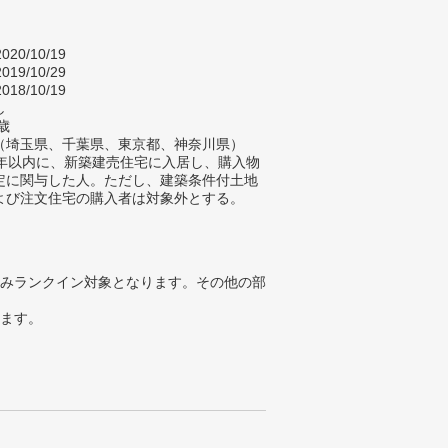
020/10/19
019/10/29
018/10/19
し
歳
（埼玉県、千葉県、東京都、神奈川県）
2年以内に、新築建売住宅に入居し、購入物
定に関与した人。ただし、建築条件付土地
よび注文住宅の購入者は対象外とする。
みランクイン対象となります。その他の部
ります。