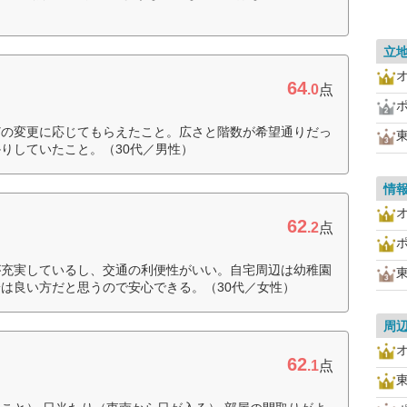
立
64
.0
点
どの変更に応じてもらえたこと。広さと階数が希望通りだっ
りしていたこと。（30代／男性）
情
62
.2
点
が充実しているし、交通の利便性がいい。自宅周辺は幼稚園
は良い方だと思うので安心できる。（30代／女性）
周
62
.1
点