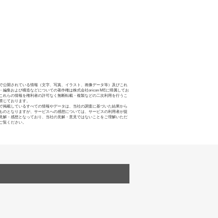
で公開されている情報（文字、写真、イラスト、画像データ等）及びこれ
・編集および構造などについての著作権は株式会社oricon MEに帰属してお
これらの情報を権利者の許可なく無断転載・複製などの二次利用を行うこ
禁じております。
で掲載しているすべての情報やデータは、当社の調査に基づいた結果から
ものとなりますが、サービスへの感想については、サービスの利用者が提
見解・感想となっており、当社の見解・意見ではないことをご理解いただ
ご覧ください。