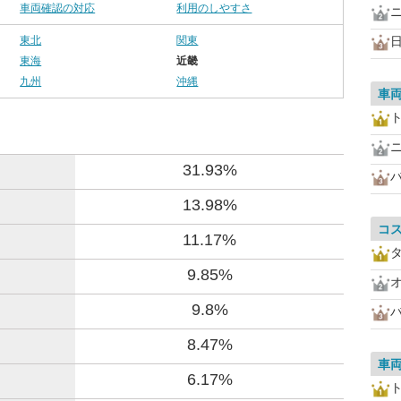
車両確認の対応
利用のしやすさ
東北
関東
東海
近畿
九州
沖縄
車
31.93%
13.98%
コ
11.17%
9.85%
9.8%
8.47%
車
6.17%