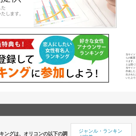
当サイト
らの配置
ります。
とは固く
当サイト
作成した
出された
いた上で
ジャンル・ランキン
キングは、オリコンの以下の調