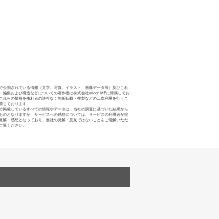
で公開されている情報（文字、写真、イラスト、画像データ等）及びこれ
・編集および構造などについての著作権は株式会社oricon MEに帰属してお
これらの情報を権利者の許可なく無断転載・複製などの二次利用を行うこ
禁じております。
で掲載しているすべての情報やデータは、当社の調査に基づいた結果から
ものとなりますが、サービスへの感想については、サービスの利用者が提
見解・感想となっており、当社の見解・意見ではないことをご理解いただ
ご覧ください。