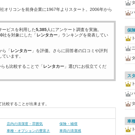
オリコンを前身企業に1967年よりスタート。2006年から
サービスを利用した
5,385
人にアンケート調査を実施。
保
30
社を対象にした「
レンタカー
」ランキングを発表してい
から「
レンタカー
」を評価。さらに回答者の口コミや評判
しています。
からも比較することで「
レンタカー
」選びにお役立てくだ
ス
て比較することが出来ます。
車
店内の清潔度・雰囲気
保険・補償
車種・オプションの豊富さ
車両の清潔感