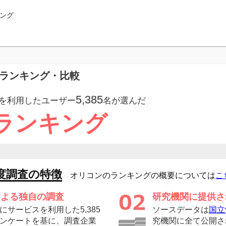
ング
畿ランキング・比較
5,385
を利用したユーザー
名が選んだ
ランキング
度調査の特徴
オリコンのランキングの概要については
こ
による独自の調査
研究機関に提供さ
サービスを利用した5,385
ソースデータは
国立
ンケートを基に、調査企業
究機関に全て公開さ