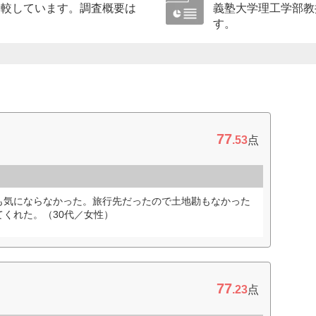
比較しています。調査概要は
義塾大学理工学部教
す。
77
.53
点
も気にならなかった。旅行先だったので土地勘もなかった
くれた。（30代／女性）
77
.23
点