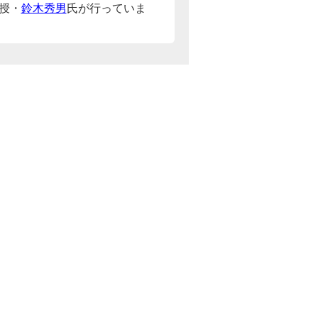
授・
鈴木秀男
氏が行っていま