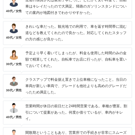
送迎の係員さんは親切丁寧だった。とにかく安い料金で、自動
車はキレイだったので大満足。帰路のガソリンスタンドについ
40代／女性
ての案内が地図付きでわかりやすかった。
きれいな車だった。観光地での利用で、車を返す時間帯に混む
道などを教えてくれたので良かった。対応してくれたスタッフ
40代／女性
の方の感じが良かった。
予定より早く着いてしまったが、料金も使用した時間のみの金
額で精算してくれた。自転車でお店に行ったが、自転車を置い
30代／女性
ておいてくれた。
クラスアップで料金据え置きで上位車種になったこと。当日の
車両が新しい車両で、グレードも他社よりも高めのグレードだ
30代／男性
ったため満足した。
営業時間が休日の前日だと24時間営業である。車種が豊富。割
引について提案があった。何度か借りているが、車内がキレ
40代／男性
イ。
閑散期ということもあり、営業所での手続きが非常にスムーズ