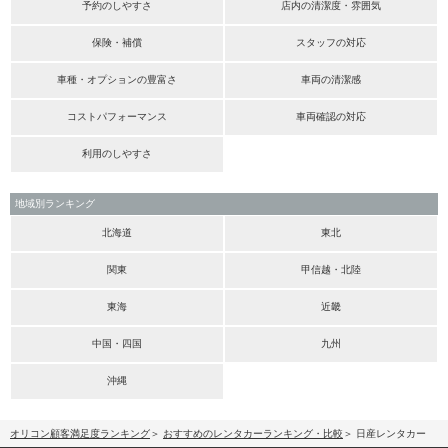
予約のしやすさ
店内の清潔度・雰囲気
保険・補償
スタッフの対応
車種・オプションの豊富さ
車両の清潔感
コストパフォーマンス
車両確認の対応
利用のしやすさ
地域別ランキング
北海道
東北
関東
甲信越・北陸
東海
近畿
中国・四国
九州
沖縄
オリコン顧客満足度ランキング
おすすめのレンタカーランキング・比較
日産レンタカー