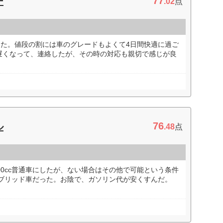
77
ー
.02
点
用した。値段の割には車のグレードもよくて4日間快適に過ご
遅くなって、連絡したが、その時の対応も親切で感じが良
76
ル
.48
点
00cc普通車にしたが、ない場合はその他で可能という条件
ハイブリッド車だった。お陰で、ガソリン代が安くすんだ。