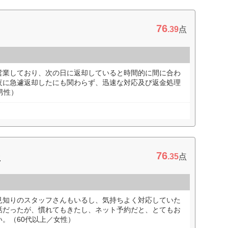
76
.39
点
営業しており、次の日に返却していると時間的に間に合わ
夜に急遽返却したにも関わらず、迅速な対応及び返金処理
男性）
76
ー
.35
点
見知りのスタッフさんもいるし、気持ちよく対応していた
話だったが、慣れてもきたし、ネット予約だと、とてもお
。（60代以上／女性）