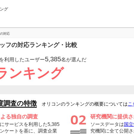
ング
の対応
タッフの対応ランキング・比較
5,385
を利用したユーザー
名が選んだ
ランキング
度調査の特徴
オリコンのランキングの概要については
こ
による独自の調査
研究機関に提供さ
サービスを利用した5,385
ソースデータは
国立
ンケートを基に、調査企業
究機関に全て公開さ