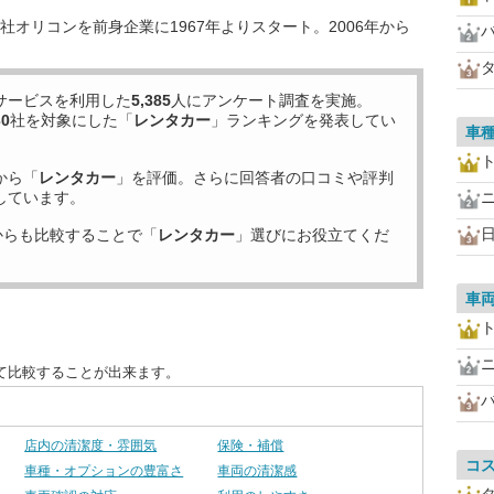
オリコンを前身企業に1967年よりスタート。2006年から
サービスを利用した
5,385
人にアンケート調査を実施。
30
社を対象にした「
レンタカー
」ランキングを発表してい
車
から「
レンタカー
」を評価。さらに回答者の口コミや評判
しています。
からも比較することで「
レンタカー
」選びにお役立てくだ
車
て比較することが出来ます。
店内の清潔度・雰囲気
保険・補償
コ
車種・オプションの豊富さ
車両の清潔感