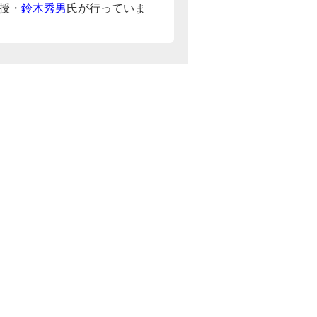
授・
鈴木秀男
氏が行っていま