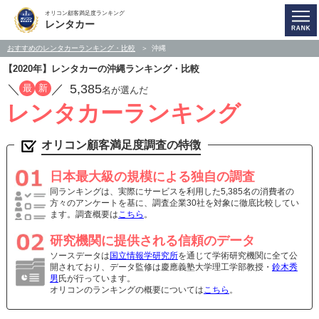
オリコン顧客満足度ランキング
レンタカー
おすすめのレンタカーランキング・比較
沖縄
【2020年】レンタカーの沖縄ランキング・比較
／
／
5,385
最
新
名が選んだ
レンタカーランキング
オリコン顧客満足度調査の特徴
日本最大級の規模による独自の調査
同ランキングは、実際にサービスを利用した5,385名の消費者の
方々のアンケートを基に、調査企業30社を対象に徹底比較してい
ます。調査概要は
こちら
。
研究機関に提供される信頼のデータ
ソースデータは
国立情報学研究所
を通じて学術研究機関に全て公
開されており、データ監修は慶應義塾大学理工学部教授・
鈴木秀
男
氏が行っています。
オリコンのランキングの概要については
こちら
。