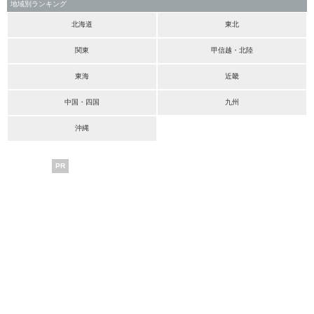
地域別ランキング
北海道
東北
関東
甲信越・北陸
東海
近畿
中国・四国
九州
沖縄
PR