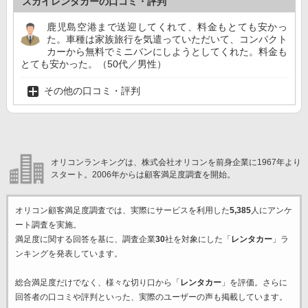
スカイレンタカーの口コミ・評判
鹿児島空港まで送迎してくれて、料金もとても安かっ
た。車種は家族旅行を気遣っていただいて、コンパクト
カーから無料でミニバンにしようとしてくれた。料金も
とても安かった。（50代／男性）
その他の口コミ・評判
オリコンランキングは、株式会社オリコンを前身企業に1967年より
スタート。2006年からは顧客満足度調査を開始。
オリコン顧客満足度調査では、実際にサービスを利用した
5,385
人にアンケ
ート調査を実施。
満足度に関する回答を基に、調査企業
30
社を対象にした「
レンタカー
」ラ
ンキングを発表しています。
総合満足度だけでなく、様々な切り口から「
レンタカー
」を評価。さらに
回答者の口コミや評判といった、実際のユーザーの声も掲載しています。