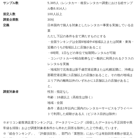
サンプル数
5,385人（レンタカー・格安レンタカー調査における総サンプ
ル数6,914人）
規定人数
100人以上
調査企業数
30社
定義
日本国内で個人を対象としたレンタカー事業を実施している企
業
ただし下記の条件を全て満たすものとする
・全国ランキングは全国9地域中4地域以上または関東・東海・
近畿のうち2地域以上に店舗があること
・6時間、1日などの単位で短期間レンタルが可能
・コンパクトカーや軽自動車など一般的に利用されるクラスの
レンタルを実施
・地域別で北海道は新千歳空港近隣または札幌近隣に、沖縄は
那覇空港近隣に1店舗以上の店舗があること。その他の地域は
エリア内の離島以外のいずれかに1店舗以上の店舗があるこ
と。
調査対象者
性別：指定なし
年齢：18歳以上（高校生は除く）
地域：全国
条件：過去1年以内に国内のレンタカーサービスをプライベー
トで利用した経験がある人（ビジネス目的は除外）
※オリコン顧客満足度ランキングは、データクリーニング（回収したデータから不正回答や異
常値を排除）および調査対象者条件から外れた回答を除外した上で作成しています。
※「総合ランキング」、「評価項目別」、部門の「業態別」においては有効回答者数が規定人