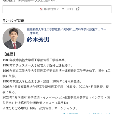
商標対象は、回答者数が100人以上の企業です。
再利用意向データ（PDF）
ランキング監修
慶應義塾大学理工学部教授／内閣府 上席科学技術政策フェロー
（非常勤）
鈴木秀男
【経歴】
1989年慶應義塾大学理工学部管理工学科卒業。
1992年ロチェスター大学経営大学院修士課程修了。
1996年東京工業大学大学院理工学研究科博士課程経営工学専攻修了。博士（工
学）取得。
1996年筑波大学社会工学系・講師。2002年6月同助教授。
2008年4月慶應義塾大学理工学部管理工学科・准教授。2011年4月同教授、現
在に至る。
2023年4月内閣府 科学技術・イノベーション推進事務局参事官（インフラ・防
災担当）付上席科学技術政策フェロー（非常勤）
研究分野は応用統計解析、品質管理、マーケティング。