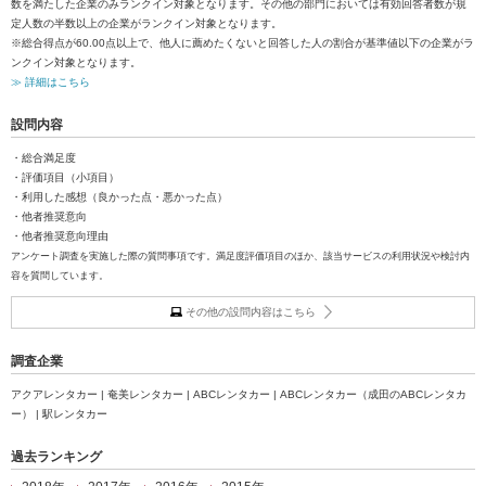
数を満たした企業のみランクイン対象となります。その他の部門においては有効回答者数が規
定人数の半数以上の企業がランクイン対象となります。
※総合得点が60.00点以上で、他人に薦めたくないと回答した人の割合が基準値以下の企業がラ
ンクイン対象となります。
≫ 詳細はこちら
設問内容
・総合満足度
・評価項目（小項目）
・利用した感想（良かった点・悪かった点）
・他者推奨意向
・他者推奨意向理由
アンケート調査を実施した際の質問事項です。満足度評価項目のほか、該当サービスの利用状況や検討内
容を質問しています。
その他の設問内容はこちら
調査企業
アクアレンタカー | 奄美レンタカー | ABCレンタカー | ABCレンタカー（成田のABCレンタカ
ー） | 駅レンタカー
過去ランキング