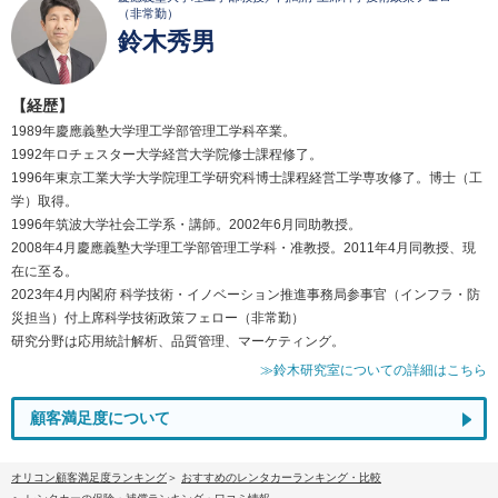
（非常勤）
鈴木秀男
【経歴】
1989年慶應義塾大学理工学部管理工学科卒業。
1992年ロチェスター大学経営大学院修士課程修了。
1996年東京工業大学大学院理工学研究科博士課程経営工学専攻修了。博士（工
学）取得。
1996年筑波大学社会工学系・講師。2002年6月同助教授。
2008年4月慶應義塾大学理工学部管理工学科・准教授。2011年4月同教授、現
在に至る。
2023年4月内閣府 科学技術・イノベーション推進事務局参事官（インフラ・防
災担当）付上席科学技術政策フェロー（非常勤）
研究分野は応用統計解析、品質管理、マーケティング。
≫鈴木研究室についての詳細はこちら
顧客満足度について
オリコン顧客満足度ランキング
おすすめのレンタカーランキング・比較