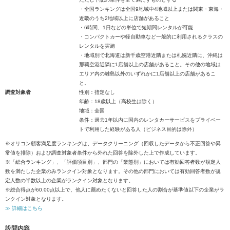
・全国ランキングは全国9地域中4地域以上または関東・東海・
近畿のうち2地域以上に店舗があること
・6時間、1日などの単位で短期間レンタルが可能
・コンパクトカーや軽自動車など一般的に利用されるクラスの
レンタルを実施
・地域別で北海道は新千歳空港近隣または札幌近隣に、沖縄は
那覇空港近隣に1店舗以上の店舗があること。その他の地域は
エリア内の離島以外のいずれかに1店舗以上の店舗があるこ
と。
調査対象者
性別：指定なし
年齢：18歳以上（高校生は除く）
地域：全国
条件：過去1年以内に国内のレンタカーサービスをプライベー
トで利用した経験がある人（ビジネス目的は除外）
※オリコン顧客満足度ランキングは、データクリーニング（回収したデータから不正回答や異
常値を排除）および調査対象者条件から外れた回答を除外した上で作成しています。
※「総合ランキング」、「評価項目別」、部門の「業態別」においては有効回答者数が規定人
数を満たした企業のみランクイン対象となります。その他の部門においては有効回答者数が規
定人数の半数以上の企業がランクイン対象となります。
※総合得点が60.00点以上で、他人に薦めたくないと回答した人の割合が基準値以下の企業がラ
ンクイン対象となります。
≫ 詳細はこちら
設問内容