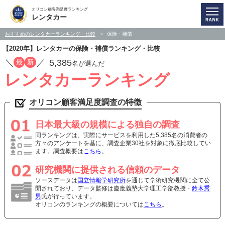
オリコン顧客満足度ランキング
レンタカー
おすすめのレンタカーランキング・比較
保険・補償
【2020年】レンタカーの保険・補償ランキング・比較
／
／
5,385
最
新
名が選んだ
レンタカーランキング
オリコン顧客満足度調査の特徴
日本最大級の規模による独自の調査
同ランキングは、実際にサービスを利用した5,385名の消費者の
方々のアンケートを基に、調査企業30社を対象に徹底比較してい
ます。調査概要は
こちら
。
研究機関に提供される信頼のデータ
ソースデータは
国立情報学研究所
を通じて学術研究機関に全て公
開されており、データ監修は慶應義塾大学理工学部教授・
鈴木秀
男
氏が行っています。
オリコンのランキングの概要については
こちら
。