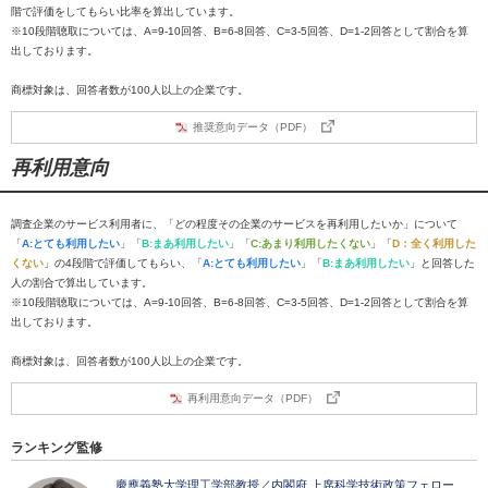
階で評価をしてもらい比率を算出しています。
※10段階聴取については、A=9-10回答、B=6-8回答、C=3-5回答、D=1-2回答として割合を算
出しております。
商標対象は、回答者数が100人以上の企業です。
推奨意向データ（PDF）
再利用意向
調査企業のサービス利用者に、「どの程度その企業のサービスを再利用したいか」について
「
A:とても利用したい
」「
B:まあ利用したい
」「
C:あまり利用したくない
」「
D：全く利用した
くない
」の4段階で評価してもらい、「
A:とても利用したい
」「
B:まあ利用したい
」と回答した
人の割合で算出しています。
※10段階聴取については、A=9-10回答、B=6-8回答、C=3-5回答、D=1-2回答として割合を算
出しております。
商標対象は、回答者数が100人以上の企業です。
再利用意向データ（PDF）
ランキング監修
慶應義塾大学理工学部教授／内閣府 上席科学技術政策フェロー