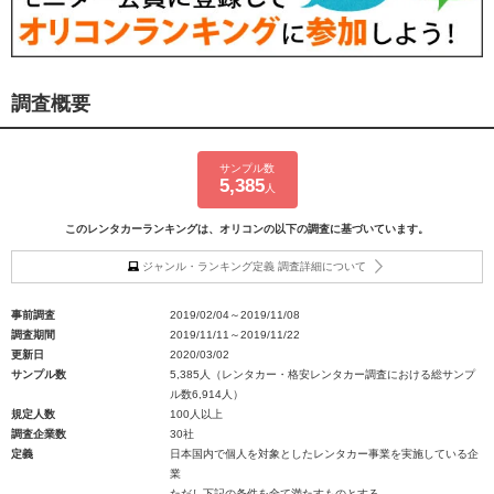
調査概要
サンプル数
5,385
人
このレンタカーランキングは、オリコンの以下の調査に基づいています。
ジャンル・ランキング定義 調査詳細について
事前調査
2019/02/04～2019/11/08
調査期間
2019/11/11～2019/11/22
更新日
2020/03/02
サンプル数
5,385人（レンタカー・格安レンタカー調査における総サンプ
ル数6,914人）
規定人数
100人以上
調査企業数
30社
定義
日本国内で個人を対象としたレンタカー事業を実施している企
業
ただし下記の条件を全て満たすものとする