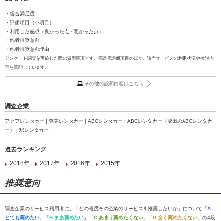
・総合満足度
・評価項目（小項目）
・利用した感想（良かった点・悪かった点）
・他者推奨意向
・他者推奨意向理由
アンケート調査を実施した際の質問事項です。満足度評価項目のほか、該当サービスの利用状況や検討内
容を質問しています。
その他の設問内容はこちら
調査企業
アクアレンタカー | 奄美レンタカー | ABCレンタカー | ABCレンタカー（成田のABCレンタカ
ー） | 駅レンタカー
過去ランキング
2018年
2017年
2016年
2015年
推奨意向
調査企業のサービス利用者に、「どの程度その企業のサービスを推奨したいか」について「
A:
とても薦めたい
」「
B:まあ薦めたい
」「
C:あまり薦めたくない
」「
D:全く薦めたくない
」の4段