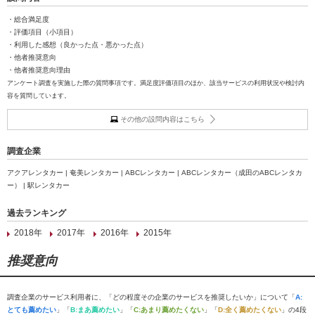
・総合満足度
・評価項目（小項目）
・利用した感想（良かった点・悪かった点）
・他者推奨意向
・他者推奨意向理由
アンケート調査を実施した際の質問事項です。満足度評価項目のほか、該当サービスの利用状況や検討内
容を質問しています。
その他の設問内容はこちら
調査企業
アクアレンタカー | 奄美レンタカー | ABCレンタカー | ABCレンタカー（成田のABCレンタカ
ー） | 駅レンタカー
過去ランキング
2018年
2017年
2016年
2015年
推奨意向
調査企業のサービス利用者に、「どの程度その企業のサービスを推奨したいか」について「
A:
とても薦めたい
」「
B:まあ薦めたい
」「
C:あまり薦めたくない
」「
D:全く薦めたくない
」の4段