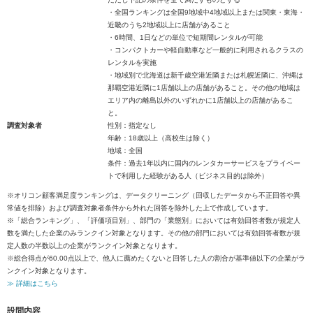
・全国ランキングは全国9地域中4地域以上または関東・東海・
近畿のうち2地域以上に店舗があること
・6時間、1日などの単位で短期間レンタルが可能
・コンパクトカーや軽自動車など一般的に利用されるクラスの
レンタルを実施
・地域別で北海道は新千歳空港近隣または札幌近隣に、沖縄は
那覇空港近隣に1店舗以上の店舗があること。その他の地域は
エリア内の離島以外のいずれかに1店舗以上の店舗があるこ
と。
調査対象者
性別：指定なし
年齢：18歳以上（高校生は除く）
地域：全国
条件：過去1年以内に国内のレンタカーサービスをプライベー
トで利用した経験がある人（ビジネス目的は除外）
※オリコン顧客満足度ランキングは、データクリーニング（回収したデータから不正回答や異
常値を排除）および調査対象者条件から外れた回答を除外した上で作成しています。
※「総合ランキング」、「評価項目別」、部門の「業態別」においては有効回答者数が規定人
数を満たした企業のみランクイン対象となります。その他の部門においては有効回答者数が規
定人数の半数以上の企業がランクイン対象となります。
※総合得点が60.00点以上で、他人に薦めたくないと回答した人の割合が基準値以下の企業がラ
ンクイン対象となります。
≫ 詳細はこちら
設問内容