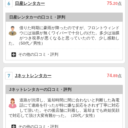
日産レンタカー
75
.20
点
日産レンタカーの口コミ・評判
借りた時期に豪雨が降ったのですが、フロントウィンド
ウには油膜が無くワイパーで十分しのげた。多少は油膜
がつき視界が悪くなると思っていたので、少し感動し
た。（50代／男性）
その他の口コミ・評判
Jネットレンタカー
74
.89
点
Jネットレンタカーの口コミ・評判
道路が渋滞し、返却時間に間に合わないと判断した為電
話にて連絡を行ったが特に嫌な反応をされず丁寧に対応
して頂いた。その後店舗に到着し、返却までも終始笑顔
で対応して頂け大変有難かった。（20代／女性）
その他の口コミ・評判