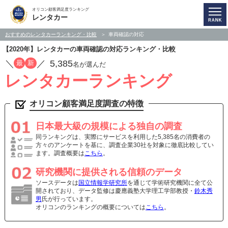
オリコン顧客満足度ランキング
レンタカー
おすすめのレンタカーランキング・比較
車両確認の対応
【2020年】レンタカーの車両確認の対応ランキング・比較
／
／
5,385
最
新
名が選んだ
レンタカーランキング
オリコン顧客満足度調査の特徴
日本最大級の規模による独自の調査
同ランキングは、実際にサービスを利用した5,385名の消費者の
方々のアンケートを基に、調査企業30社を対象に徹底比較してい
ます。調査概要は
こちら
。
研究機関に提供される信頼のデータ
ソースデータは
国立情報学研究所
を通じて学術研究機関に全て公
開されており、データ監修は慶應義塾大学理工学部教授・
鈴木秀
男
氏が行っています。
オリコンのランキングの概要については
こちら
。