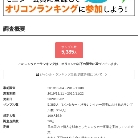
調査概要
サンプル数
5,385
人
このレンタカーランキングは、オリコンの以下の調査に基づいています。
ジャンル・ランキング定義 調査詳細について
事前調査
2019/02/04～2019/11/08
調査期間
2019/11/11～2019/11/22
更新日
2020/03/02
サンプル数
5,385人（レンタカー・格安レンタカー調査における総サンプ
ル数6,914人）
規定人数
100人以上
調査企業数
30社
定義
日本国内で個人を対象としたレンタカー事業を実施している企
業
ただし下記の条件を全て満たすものとする