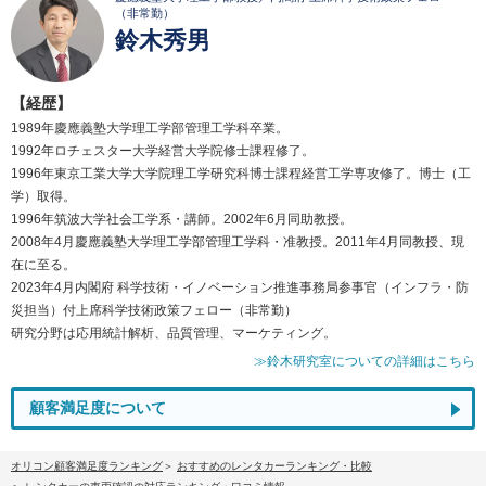
（非常勤）
鈴木秀男
【経歴】
1989年慶應義塾大学理工学部管理工学科卒業。
1992年ロチェスター大学経営大学院修士課程修了。
1996年東京工業大学大学院理工学研究科博士課程経営工学専攻修了。博士（工
学）取得。
1996年筑波大学社会工学系・講師。2002年6月同助教授。
2008年4月慶應義塾大学理工学部管理工学科・准教授。2011年4月同教授、現
在に至る。
2023年4月内閣府 科学技術・イノベーション推進事務局参事官（インフラ・防
災担当）付上席科学技術政策フェロー（非常勤）
研究分野は応用統計解析、品質管理、マーケティング。
≫鈴木研究室についての詳細はこちら
顧客満足度について
オリコン顧客満足度ランキング
おすすめのレンタカーランキング・比較