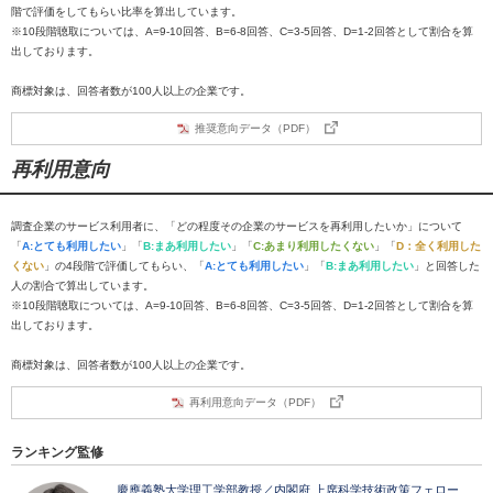
階で評価をしてもらい比率を算出しています。
※10段階聴取については、A=9-10回答、B=6-8回答、C=3-5回答、D=1-2回答として割合を算
出しております。
商標対象は、回答者数が100人以上の企業です。
推奨意向データ（PDF）
再利用意向
調査企業のサービス利用者に、「どの程度その企業のサービスを再利用したいか」について
「
A:とても利用したい
」「
B:まあ利用したい
」「
C:あまり利用したくない
」「
D：全く利用した
くない
」の4段階で評価してもらい、「
A:とても利用したい
」「
B:まあ利用したい
」と回答した
人の割合で算出しています。
※10段階聴取については、A=9-10回答、B=6-8回答、C=3-5回答、D=1-2回答として割合を算
出しております。
商標対象は、回答者数が100人以上の企業です。
再利用意向データ（PDF）
ランキング監修
慶應義塾大学理工学部教授／内閣府 上席科学技術政策フェロー