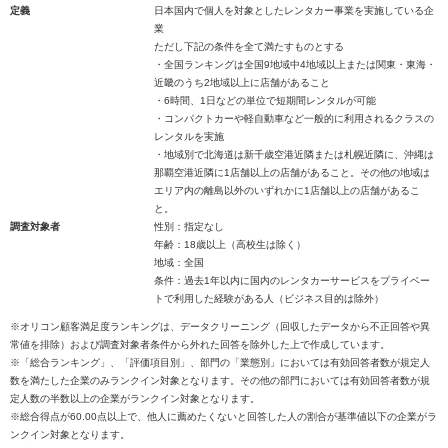
定義
日本国内で個人を対象としたレンタカー事業を実施している企
業
ただし下記の条件を全て満たすものとする
・全国ランキングは全国9地域中4地域以上または関東・東海・
近畿のうち2地域以上に店舗があること
・6時間、1日などの単位で短期間レンタルが可能
・コンパクトカーや軽自動車など一般的に利用されるクラスの
レンタルを実施
・地域別で北海道は新千歳空港近隣または札幌近隣に、沖縄は
那覇空港近隣に1店舗以上の店舗があること。その他の地域は
エリア内の離島以外のいずれかに1店舗以上の店舗があるこ
と。
調査対象者
性別：指定なし
年齢：18歳以上（高校生は除く）
地域：全国
条件：過去1年以内に国内のレンタカーサービスをプライベー
トで利用した経験がある人（ビジネス目的は除外）
※オリコン顧客満足度ランキングは、データクリーニング（回収したデータから不正回答や異
常値を排除）および調査対象者条件から外れた回答を除外した上で作成しています。
※「総合ランキング」、「評価項目別」、部門の「業態別」においては有効回答者数が規定人
数を満たした企業のみランクイン対象となります。その他の部門においては有効回答者数が規
定人数の半数以上の企業がランクイン対象となります。
※総合得点が60.00点以上で、他人に薦めたくないと回答した人の割合が基準値以下の企業がラ
ンクイン対象となります。