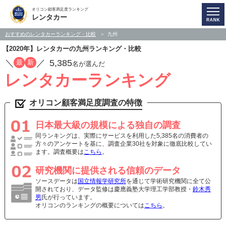
オリコン顧客満足度ランキング
レンタカー
おすすめのレンタカーランキング・比較
九州
【2020年】レンタカーの九州ランキング・比較
／
／
5,385
最
新
名が選んだ
レンタカーランキング
オリコン顧客満足度調査の特徴
日本最大級の規模による独自の調査
同ランキングは、実際にサービスを利用した5,385名の消費者の
方々のアンケートを基に、調査企業30社を対象に徹底比較してい
ます。調査概要は
こちら
。
研究機関に提供される信頼のデータ
ソースデータは
国立情報学研究所
を通じて学術研究機関に全て公
開されており、データ監修は慶應義塾大学理工学部教授・
鈴木秀
男
氏が行っています。
オリコンのランキングの概要については
こちら
。