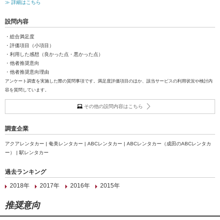
≫ 詳細はこちら
設問内容
・総合満足度
・評価項目（小項目）
・利用した感想（良かった点・悪かった点）
・他者推奨意向
・他者推奨意向理由
アンケート調査を実施した際の質問事項です。満足度評価項目のほか、該当サービスの利用状況や検討内
容を質問しています。
その他の設問内容はこちら
調査企業
アクアレンタカー | 奄美レンタカー | ABCレンタカー | ABCレンタカー（成田のABCレンタカ
ー） | 駅レンタカー
過去ランキング
2018年
2017年
2016年
2015年
推奨意向