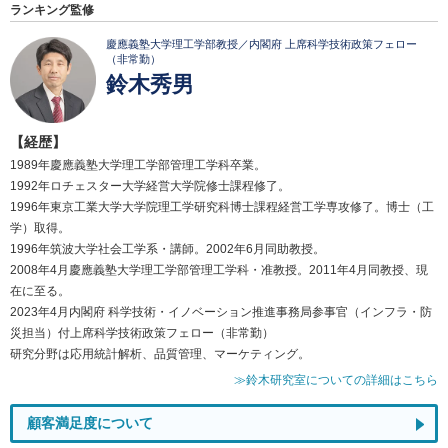
ランキング監修
慶應義塾大学理工学部教授／内閣府 上席科学技術政策フェロー
（非常勤）
鈴木秀男
【経歴】
1989年慶應義塾大学理工学部管理工学科卒業。
1992年ロチェスター大学経営大学院修士課程修了。
1996年東京工業大学大学院理工学研究科博士課程経営工学専攻修了。博士（工
学）取得。
1996年筑波大学社会工学系・講師。2002年6月同助教授。
2008年4月慶應義塾大学理工学部管理工学科・准教授。2011年4月同教授、現
在に至る。
2023年4月内閣府 科学技術・イノベーション推進事務局参事官（インフラ・防
災担当）付上席科学技術政策フェロー（非常勤）
研究分野は応用統計解析、品質管理、マーケティング。
≫鈴木研究室についての詳細はこちら
顧客満足度について