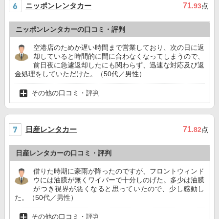
ニッポンレンタカー
71
.93
点
ニッポンレンタカーの口コミ・評判
空港店のためか遅い時間まで営業しており、次の日に返
却していると時間的に間に合わなくなってしまうので、
前日夜に急遽返却したにも関わらず、迅速な対応及び返
金処理をしていただけた。（50代／男性）
その他の口コミ・評判
日産レンタカー
71
.82
点
日産レンタカーの口コミ・評判
借りた時期に豪雨が降ったのですが、フロントウィンド
ウには油膜が無くワイパーで十分しのげた。多少は油膜
がつき視界が悪くなると思っていたので、少し感動し
た。（50代／男性）
その他の口コミ・評判