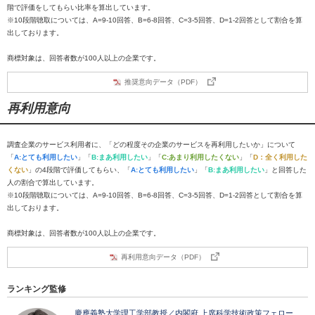
階で評価をしてもらい比率を算出しています。
※10段階聴取については、A=9-10回答、B=6-8回答、C=3-5回答、D=1-2回答として割合を算
出しております。
商標対象は、回答者数が100人以上の企業です。
推奨意向データ（PDF）
再利用意向
調査企業のサービス利用者に、「どの程度その企業のサービスを再利用したいか」について
「
A:とても利用したい
」「
B:まあ利用したい
」「
C:あまり利用したくない
」「
D：全く利用した
くない
」の4段階で評価してもらい、「
A:とても利用したい
」「
B:まあ利用したい
」と回答した
人の割合で算出しています。
※10段階聴取については、A=9-10回答、B=6-8回答、C=3-5回答、D=1-2回答として割合を算
出しております。
商標対象は、回答者数が100人以上の企業です。
再利用意向データ（PDF）
ランキング監修
慶應義塾大学理工学部教授／内閣府 上席科学技術政策フェロー