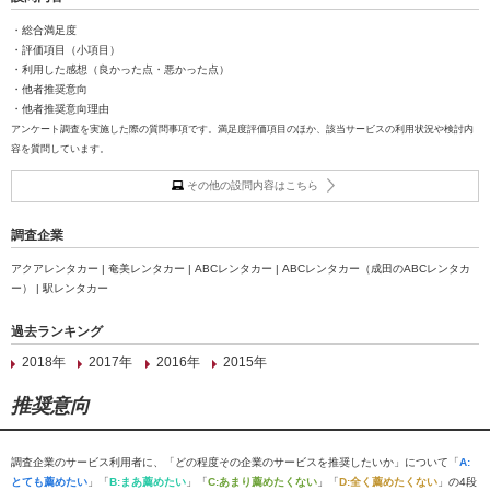
・総合満足度
・評価項目（小項目）
・利用した感想（良かった点・悪かった点）
・他者推奨意向
・他者推奨意向理由
アンケート調査を実施した際の質問事項です。満足度評価項目のほか、該当サービスの利用状況や検討内
容を質問しています。
その他の設問内容はこちら
調査企業
アクアレンタカー | 奄美レンタカー | ABCレンタカー | ABCレンタカー（成田のABCレンタカ
ー） | 駅レンタカー
過去ランキング
2018年
2017年
2016年
2015年
推奨意向
調査企業のサービス利用者に、「どの程度その企業のサービスを推奨したいか」について「
A:
とても薦めたい
」「
B:まあ薦めたい
」「
C:あまり薦めたくない
」「
D:全く薦めたくない
」の4段