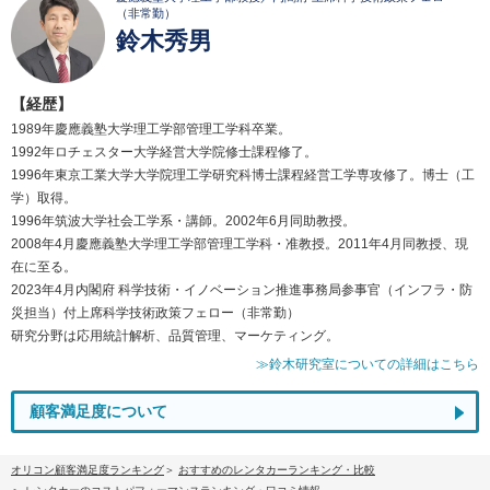
（非常勤）
鈴木秀男
【経歴】
1989年慶應義塾大学理工学部管理工学科卒業。
1992年ロチェスター大学経営大学院修士課程修了。
1996年東京工業大学大学院理工学研究科博士課程経営工学専攻修了。博士（工
学）取得。
1996年筑波大学社会工学系・講師。2002年6月同助教授。
2008年4月慶應義塾大学理工学部管理工学科・准教授。2011年4月同教授、現
在に至る。
2023年4月内閣府 科学技術・イノベーション推進事務局参事官（インフラ・防
災担当）付上席科学技術政策フェロー（非常勤）
研究分野は応用統計解析、品質管理、マーケティング。
≫鈴木研究室についての詳細はこちら
顧客満足度について
オリコン顧客満足度ランキング
おすすめのレンタカーランキング・比較