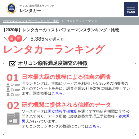
オリコン顧客満足度ランキング
レンタカー
おすすめのレンタカーランキング・比較
コストパフォーマンス
【2020年】レンタカーのコストパフォーマンスランキング・比較
／
／
5,385
最
新
名が選んだ
レンタカーランキング
オリコン顧客満足度調査の特徴
日本最大級の規模による独自の調査
同ランキングは、実際にサービスを利用した5,385名の消費者の
方々のアンケートを基に、調査企業30社を対象に徹底比較してい
ます。調査概要は
こちら
。
研究機関に提供される信頼のデータ
ソースデータは
国立情報学研究所
を通じて学術研究機関に全て公
開されており、データ監修は慶應義塾大学理工学部教授・
鈴木秀
男
氏が行っています。
オリコンのランキングの概要については
こちら
。