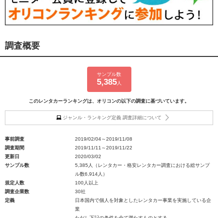
調査概要
サンプル数
5,385
人
このレンタカーランキングは、オリコンの以下の調査に基づいています。
ジャンル・ランキング定義 調査詳細について
事前調査
2019/02/04～2019/11/08
調査期間
2019/11/11～2019/11/22
更新日
2020/03/02
サンプル数
5,385人（レンタカー・格安レンタカー調査における総サンプ
ル数6,914人）
規定人数
100人以上
調査企業数
30社
定義
日本国内で個人を対象としたレンタカー事業を実施している企
業
ただし下記の条件を全て満たすものとする