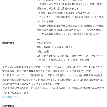
・全国ランキングは全国9地域中4地域以上または関東・東海・
近畿のうち2地域以上に店舗があること
・6時間、1日などの単位で短期間レンタルが可能
・コンパクトカーや軽自動車など一般的に利用されるクラスの
レンタルを実施
・地域別で北海道は新千歳空港近隣または札幌近隣に、沖縄は
那覇空港近隣に1店舗以上の店舗があること。その他の地域は
エリア内の離島以外のいずれかに1店舗以上の店舗があるこ
と。
調査対象者
性別：指定なし
年齢：18歳以上（高校生は除く）
地域：全国
条件：過去1年以内に国内のレンタカーサービスをプライベー
トで利用した経験がある人（ビジネス目的は除外）
※オリコン顧客満足度ランキングは、データクリーニング（回収したデータから不正回答や異
常値を排除）および調査対象者条件から外れた回答を除外した上で作成しています。
※「総合ランキング」、「評価項目別」、部門の「業態別」においては有効回答者数が規定人
数を満たした企業のみランクイン対象となります。その他の部門においては有効回答者数が規
定人数の半数以上の企業がランクイン対象となります。
※総合得点が60.00点以上で、他人に薦めたくないと回答した人の割合が基準値以下の企業がラ
ンクイン対象となります。
≫ 詳細はこちら
設問内容