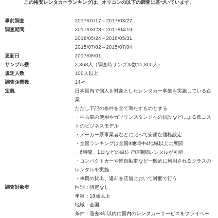
この格安レンタカーランキングは、オリコンの以下の調査に基づいています。
事前調査
2017/01/17～2017/03/27
調査期間
2017/03/28～2017/04/10
2016/05/24～2016/05/31
2015/07/02～2015/07/04
更新日
2017/08/01
サンプル数
2,368人（調査時サンプル数15,800人）
規定人数
100人以上
調査企業数
14社
定義
日本国内で個人を対象としたレンタカー事業を実施している企
業
ただし下記の条件を全て満たすものとする
・中古車の使用やガソリンスタンドへの併設などによる低コス
トのビジネスモデル
・メーカー系事業者などに比べて安価な価格設定
・全国ランキングは全国9地域中4地域以上に展開
・6時間、1日などの単位で短期間レンタルが可能
・コンパクトカーや軽自動車など一般的に利用されるクラスの
レンタルを実施
・車両の貸出、返却を店舗において対面で行う
調査対象者
性別：指定なし
年齢：18歳以上
地域：全国
条件：過去3年以内に国内のレンタカーサービスをプライベー