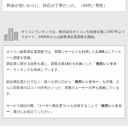
料金が安いわりに、対応が丁寧だった。（40代／男性）
オリコンランキングは、株式会社オリコンを前身企業に1967年より
スタート。2006年からは顧客満足度調査を開始。
オリコン顧客満足度調査では、実際にサービスを利用した
2,368
人にアンケ
ート調査を実施。
満足度に関する回答を基に、調査企業
14
社を対象にした「
格安レンタカ
ー
」ランキングを発表しています。
総合満足度だけでなく、様々な切り口から「
格安レンタカー
」を評価。さ
らに回答者の口コミや評判といった、実際のユーザーの声も掲載していま
す。
サービス検討の際、“ユーザー満足度”からも比較することで「
格安レンタカ
ー
」選びにお役立てください。