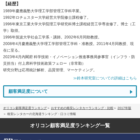
【経歴】
1989年慶應義塾大学理工学部管理工学科卒業。
1992年ロチェスター大学経営大学院修士課程修了。
1996年東京工業大学大学院理工学研究科博士課程経営工学専攻修了。博士（工
学）取得。
1996年筑波大学社会工学系・講師。2002年6月同助教授。
2008年4月慶應義塾大学理工学部管理工学科・准教授。2011年4月同教授、現
在に至る。
2023年4月内閣府 科学技術・イノベーション推進事務局参事官（インフラ・防
災担当）付上席科学技術政策フェロー（非常勤）
研究分野は応用統計解析、品質管理、マーケティング。
≫鈴木研究室についての詳細はこちら
顧客満足度について
オリコン顧客満足度ランキング
おすすめの格安レンタカーランキング・比較
2017年版
格安レンタカーの北海道ランキング・口コミ情報
オリコン顧客満足度
ランキング一覧