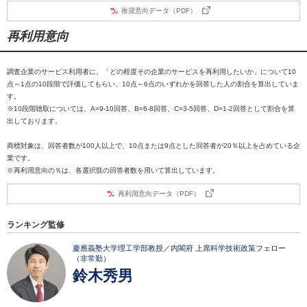
推奨意向データ（PDF）
再利用意向
調査企業のサービス利用者に、「どの程度その企業のサービスを再利用したいか」について10
点～1点の10段階で評価してもらい、10点～6点のいずれかを回答した人の割合を算出していま
す。
※10段階聴取については、A=9-10回答、B=6-8回答、C=3-5回答、D=1-2回答として割合を算
出しております。
商標対象は、回答者数が100人以上で、10点または9点とした回答者が20％以上を占めている企
業です。
※再利用意向の％は、各選択肢の回答者数を用いて算出しています。
再利用意向データ（PDF）
ランキング監修
慶應義塾大学理工学部教授／内閣府 上席科学技術政策フェロー
（非常勤）
鈴木秀男