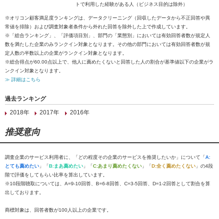
トで利用した経験がある人（ビジネス目的は除外）
※オリコン顧客満足度ランキングは、データクリーニング（回収したデータから不正回答や異
常値を排除）および調査対象者条件から外れた回答を除外した上で作成しています。
※「総合ランキング」、「評価項目別」、部門の「業態別」においては有効回答者数が規定人
数を満たした企業のみランクイン対象となります。その他の部門においては有効回答者数が規
定人数の半数以上の企業がランクイン対象となります。
※総合得点が60.00点以上で、他人に薦めたくないと回答した人の割合が基準値以下の企業がラ
ンクイン対象となります。
≫ 詳細はこちら
過去ランキング
2018年
2017年
2016年
推奨意向
調査企業のサービス利用者に、「どの程度その企業のサービスを推奨したいか」について「
A:
とても薦めたい
」「
B:まあ薦めたい
」「
C:あまり薦めたくない
」「
D:全く薦めたくない
」の4段
階で評価をしてもらい比率を算出しています。
※10段階聴取については、A=9-10回答、B=6-8回答、C=3-5回答、D=1-2回答として割合を算
出しております。
商標対象は、回答者数が100人以上の企業です。