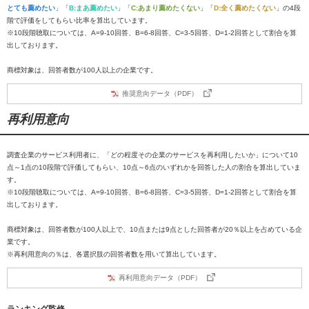
とても薦めたい
」「
B:まあ薦めたい
」「
C:あまり薦めたくない
」「
D:全く薦めたくない
」の4段
階で評価をしてもらい比率を算出しています。
※10段階聴取については、A=9-10回答、B=6-8回答、C=3-5回答、D=1-2回答として割合を算
出しております。
商標対象は、回答者数が100人以上の企業です。
推奨意向データ（PDF）
再利用意向
調査企業のサービス利用者に、「どの程度その企業のサービスを再利用したいか」について10
点～1点の10段階で評価してもらい、10点～6点のいずれかを回答した人の割合を算出していま
す。
※10段階聴取については、A=9-10回答、B=6-8回答、C=3-5回答、D=1-2回答として割合を算
出しております。
商標対象は、回答者数が100人以上で、10点または9点とした回答者が20％以上を占めている企
業です。
※再利用意向の％は、各選択肢の回答者数を用いて算出しています。
再利用意向データ（PDF）