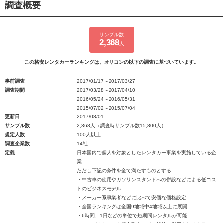
調査概要
サンプル数
2,368
人
この格安レンタカーランキングは、オリコンの以下の調査に基づいています。
事前調査
2017/01/17～2017/03/27
調査期間
2017/03/28～2017/04/10
2016/05/24～2016/05/31
2015/07/02～2015/07/04
更新日
2017/08/01
サンプル数
2,368人（調査時サンプル数15,800人）
規定人数
100人以上
調査企業数
14社
定義
日本国内で個人を対象としたレンタカー事業を実施している企
業
ただし下記の条件を全て満たすものとする
・中古車の使用やガソリンスタンドへの併設などによる低コス
トのビジネスモデル
・メーカー系事業者などに比べて安価な価格設定
・全国ランキングは全国9地域中4地域以上に展開
・6時間、1日などの単位で短期間レンタルが可能