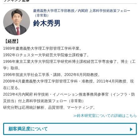
ランキング監修
慶應義塾大学理工学部教授／内閣府 上席科学技術政策フェロー
（非常勤）
鈴木秀男
【経歴】
1989年慶應義塾大学理工学部管理工学科卒業。
1992年ロチェスター大学経営大学院修士課程修了。
1996年東京工業大学大学院理工学研究科博士課程経営工学専攻修了。博士（工
学）取得。
1996年筑波大学社会工学系・講師。2002年6月同助教授。
2008年4月慶應義塾大学理工学部管理工学科・准教授。2011年4月同教授、現
在に至る。
2023年4月内閣府 科学技術・イノベーション推進事務局参事官（インフラ・防
災担当）付上席科学技術政策フェロー（非常勤）
研究分野は応用統計解析、品質管理、マーケティング。
≫鈴木研究室についての詳細はこちら
顧客満足度について