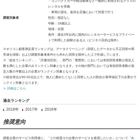
・コンパクトカーや軽自動車など一般的に利用されるクラスの
レンタルを実施
・車両の貸出、返却を店舗において対面で行う
調査対象者
性別：指定なし
年齢：18歳以上
地域：全国
条件：過去3年以内に国内のレンタカーサービスをプライベー
トで利用した経験がある人（ビジネス目的は除外）
※オリコン顧客満足度ランキングは、データクリーニング（回収したデータから不正回答や異
常値を排除）および調査対象者条件から外れた回答を除外した上で作成しています。
※「総合ランキング」、「評価項目別」、部門の「業態別」においては有効回答者数が規定人
数を満たした企業のみランクイン対象となります。その他の部門においては有効回答者数が規
定人数の半数以上の企業がランクイン対象となります。
※総合得点が60.00点以上で、他人に薦めたくないと回答した人の割合が基準値以下の企業がラ
ンクイン対象となります。
≫ 詳細はこちら
過去ランキング
2018年
2017年
2016年
推奨意向
調査企業のサービス利用者に、「どの程度その企業のサービスを推奨したいか」について「
A: