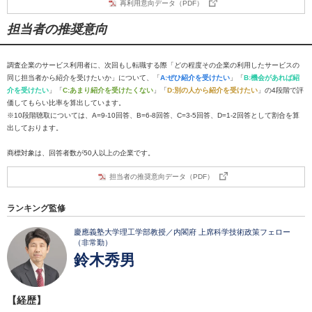
再利用意向データ（PDF）
担当者の推奨意向
調査企業のサービス利用者に、次回もし転職する際「どの程度その企業の利用したサービスの
同じ担当者から紹介を受けたいか」について、「
A:ぜひ紹介を受けたい
」「
B:機会があれば紹
介を受けたい
」「
C:あまり紹介を受けたくない
」「
D:別の人から紹介を受けたい
」の4段階で評
価してもらい比率を算出しています。
※10段階聴取については、A=9-10回答、B=6-8回答、C=3-5回答、D=1-2回答として割合を算
出しております。
商標対象は、回答者数が50人以上の企業です。
担当者の推奨意向データ（PDF）
ランキング監修
慶應義塾大学理工学部教授／内閣府 上席科学技術政策フェロー
（非常勤）
鈴木秀男
【経歴】