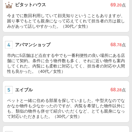
ピタットハウス
69
.20
点
今までに数回利用していて顔見知りということもありますが、
困り事でもとても親身になって応えてくれて担当者の方は親し
みがあって話しやすかった。（30代／女性）
アパマンショップ
68
.78
点
市内に5店舗ほど点在する中でも一番利便性の良い場所にある店
舗にて契約。条件に合う物件数も多く、それに近い物件も案内
してくれた。内覧にも柔軟に対応してく、担当者の対応や人間
性も良かった。（40代／女性）
エイブル
68
.28
点
ペットと一緒に住める部屋を探していました。中型犬なのでな
かなか物件も少なかったのですが、内覧を希望した物件以外に
も、類似の物件も併せて紹介いただくなど、とても親身になっ
て対応いただきました。（30代／女性）