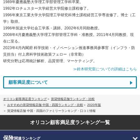
1989年慶應義塾大学理工学部管理工学科卒業。
1992年ロチェスター大学経営大学院修士課程修了。
1996年東京工業大学大学院理工学研究科博士課程経営工学専攻修了。博士（工
学）取得。
1996年筑波大学社会工学系・講師。2002年6月同助教授。
2008年4月慶應義塾大学理工学部管理工学科・准教授。2011年4月同教授、現
在に至る。
2023年4月内閣府 科学技術・イノベーション推進事務局参事官（インフラ・防
災担当）付上席科学技術政策フェロー（非常勤）
研究分野は応用統計解析、品質管理、マーケティング。
≫鈴木研究室についての詳細はこちら
顧客満足度について
オリコン顧客満足度ランキング
賃貸情報店舗ランキング・比較
おすすめの賃貸情報店舗 中国・四国ランキング・比較
2020年版
賃貸情報店舗 中国・四国のファミリーランキング・口コミ情報
オリコン顧客満足度
ランキング一覧
保険
関連ランキング