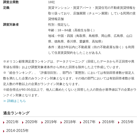
調査企業数
18社
定義
賃貸マンション・賃貸アパート・賃貸住宅の不動産賃貸情報を
取り扱っており、店舗展開（チェーン展開）している民間の賃
貸情報店舗
調査対象者
性別：指定なし
年齢：18～84歳（高校生を除く）
地域：中国・四国（鳥取県、島根県、岡山県、広島県、山口
県、徳島県、香川県、愛媛県、高知県）
条件：過去5年以内に不動産屋（街の不動産屋を除く）を利用
して住居賃貸契約をしたことがある人
※オリコン顧客満足度ランキングは、データクリーニング（回収したデータから不正回答や異
常値を排除）および調査対象者条件から外れた回答を除外した上で作成しています。
※「総合ランキング」、「評価項目別」、部門の「業態別」においては有効回答者数が規定人
数を満たした企業のみランクイン対象となります。その他の部門においては有効回答者数が規
定人数の半数以上の企業がランクイン対象となります。
※総合得点が60.00点以上で、他人に薦めたくないと回答した人の割合が基準値以下の企業がラ
ンクイン対象となります。
≫ 詳細はこちら
過去ランキング
2021年
2020年
2019年
2018年
2017年
2016年
2015年
2014-2015年