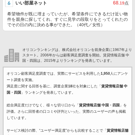
いい部屋ネット
68
.19
点
希望物件が既に埋まっていたが、希望条件にできるだけ近い物
件を親身に探してくれ、すぐに見学の段取りをとってくれたの
でその日の内に決める事ができた。（40代／女性）
オリコンランキングは、株式会社オリコンを前身企業に1967年より
スタート。2006年からは顧客満足度調査を開始。賃貸情報店舗 中
国・四国は、2015年よりランキングを発表しています。
オリコン顧客満足度調査では、実際にサービスを利用した
1,950
人にアンケ
ート調査を実施。
満足度に関する回答を基に、調査企業
18
社を対象にした「
賃貸情報店舗 中
国・四国
」ランキングを発表しています。
総合満足度だけでなく、様々な切り口から「
賃貸情報店舗 中国・四国
」を
評価。さらに回答者の口コミや評判といった、実際のユーザーの声も掲載
しています。
サービス検討の際、“ユーザー満足度”からも比較することで「
賃貸情報店舗